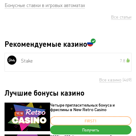
Бонусные ставки в игровых автоматах
Все статьи
Рекомендуемые казино
Stake
7.8
Все казино
(469)
Лучшие бонусы казино
Четыре пригласительных бонуса и
фриспины в New Retro Casino
FIRST1
Получить