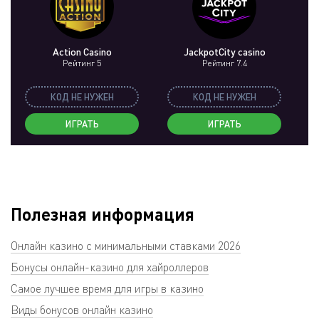
Action Casino
JackpotCity casino
Рейтинг 5
Рейтинг 7.4
КОД НЕ НУЖЕН
КОД НЕ НУЖЕН
ИГРАТЬ
ИГРАТЬ
Полезная информация
Онлайн казино с минимальными ставками 2026
Бонусы онлайн-казино для хайроллеров
Самое лучшее время для игры в казино
Виды бонусов онлайн казино