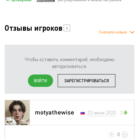
Отзывы игроков
4
Сначала новые
Чтобы оставить комментарий, необходимо
авторизоваться:
ВОЙТИ
ЗАРЕГИСТРИРОВАТЬСЯ
motyathewise
23 июня 2020
2
0