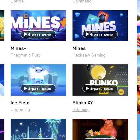
Spribe
Spinmatic
Играть демо
Играть демо
Mines+
Mines
Pragmatic Play
Hacksaw Gaming
Играть демо
Играть демо
Ice Field
Plinko XY
Upgaming
BGaming