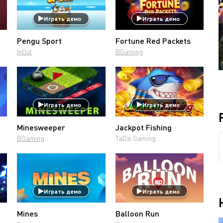
Играть демо
Играть демо
Pengu Sport
Fortune Red Packets
InOut
BGaming
Играть демо
Играть демо
Minesweeper
Jackpot Fishing
BGaming
TaDa Gaming
Играть демо
Играть демо
Mines
Balloon Run