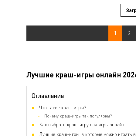
Заг
1
2
Лучшие краш-игры онлайн 202
Оглавление
Что такое краш-игры?
Почему краш-игры так популярны?
Как выбрать краш-игру для игры онлайн
Лучшие краш-игры, в которые можно играть в