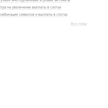
гра на увеличение выплаты в слотах
омбинации символов и выплаты в слотах
Все статьи