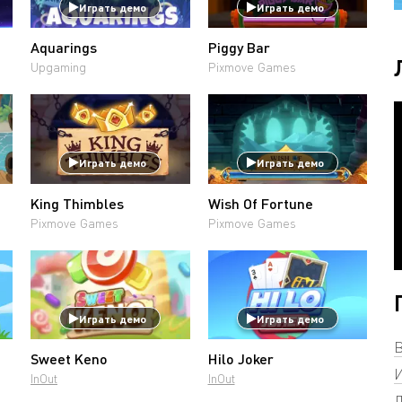
Играть демо
Играть демо
Aquarings
Piggy Bar
Upgaming
Pixmove Games
Играть демо
Играть демо
King Thimbles
Wish Of Fortune
Pixmove Games
Pixmove Games
Играть демо
Играть демо
В
Sweet Keno
Hilo Joker
И
InOut
InOut
Л