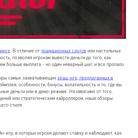
линге
. В отличие от
традиционных слотов
или настольных
ость, позволяя игрокам вывести деньги до того, как
ем больше выплата - но один неверный шаг, и все пропало.
бзоры самых захватывающих
краш-игр, предлагаемых в
ймплея, особенности, бонусы, волатильность и то, где вы
ьные деньги или в демо-режиме. Независимо от того,
ений или стратегическим хайроллером, наши обзоры
шего стиля.
н-игр, в которых игроки делают ставку и наблюдают, как