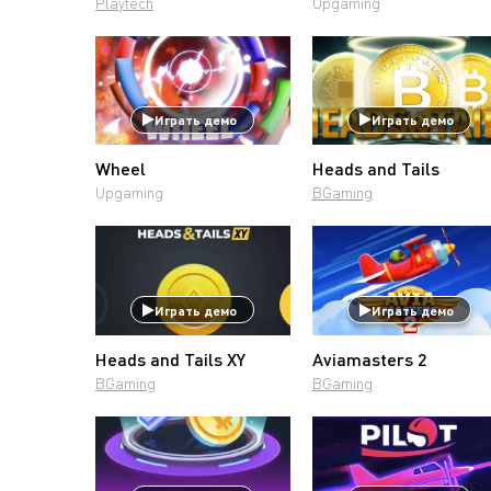
Playtech
Upgaming
Играть демо
Играть демо
Wheel
Heads and Tails
Upgaming
BGaming
Играть демо
Играть демо
Heads and Tails XY
Aviamasters 2
BGaming
BGaming