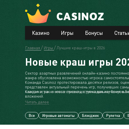
Казино
Игры
Бонусы
Стать
Главная
Игры
Лучшие краш-игры в 2026
Новые краш игры 20
Сектор азартных развлечений онлайн-казино постоянно 
жанра обусловлена возможностью игрока самостоятельн
Команда Casinoz протестировала десятки релизов, оцен
представлен актуальный перечень игр, получивших сам
классика, так и новые проекты с уникальными бонусны
Каждая игра из этого списка доступна для изучения в 
вложений.
Читать далее
Все
Игровые автоматы
Блэкджек
Рулетка