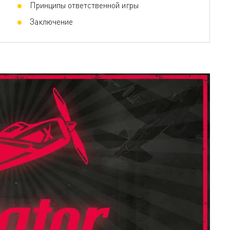
Принципы ответственной игры
Заключение