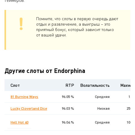
Помните, что слоты в первую очередь дают
отдых и развлечение, а выигрыш – это
приятный бонус, который зависит только
от вашей удачи.
Другие слоты от Endorphina
Слот
RTP
Волатильность
Maxwin
81 Burning Ways
96.05 %
Средняя
160
Lucky Cloverland Dice
96.03 %
Низкая
2500
Hell Hot 40
96.04 %
Средняя
1000