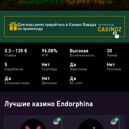
Для игры регистрируйтесь в Казино Вавада
промокод
CASINOZ
по промокоду
0.3 - 135 €
96.08%
Высокая
30
Ставка
RTP
Волатильность
Линий
5
Нет
Да
Нет
Барабанов
Скаттеры
Фриспины
Респины
Да
Нет
Да
Бонусные игры
Джокеры
3D-слот
Лучшие казино Endorphina