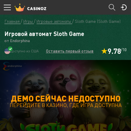
Главная
Игры
Игровые автоматы
Sloth Game (Sloth Game)
Игровой автомат Sloth Game
от Endorphina
9.78
/10
Оставить первый отзыв
Доступно из США
ДЕМО СЕЙЧАС НЕДОСТУПНО
ПЕРЕЙДИТЕ В КАЗИНО, ГДЕ ИГРА ДОСТУПНА