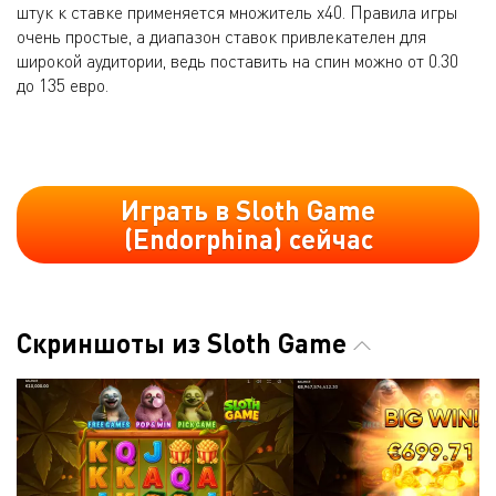
штук к ставке применяется множитель х40. Правила игры
очень простые, а диапазон ставок привлекателен для
широкой аудитории, ведь поставить на спин можно от 0.30
до 135 евро.
Играть в Sloth Game
(Endorphina) сейчас
Скриншоты из Sloth Game