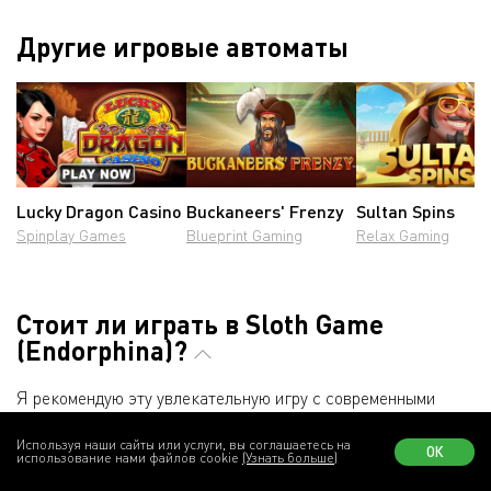
Другие игровые автоматы
Lucky Dragon Casino
Buckaneers' Frenzy
Sultan Spins
Spinplay Games
Blueprint Gaming
Relax Gaming
Стоит ли играть в Sloth Game
(Endorphina)?
Я рекомендую эту увлекательную игру с современными
бонусными функциями вкупе с классическими фриспинами и
риск-игрой. У меня бонуска Pick Me активировалась через
Используя наши сайты или услуги, вы соглашаетесь на
ОК
использование нами файлов cookie
(Узнать больше)
15 спинов, но принесла всего лишь минимальную выплату в