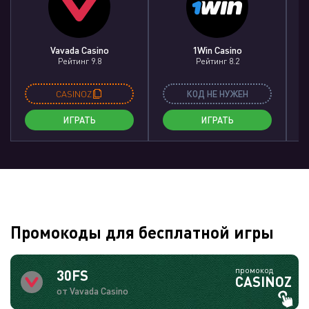
Vavada Casino
1Win Casino
Рейтинг 9.8
Рейтинг 8.2
CASINOZ
КОД НЕ НУЖЕН
ИГРАТЬ
ИГРАТЬ
Промокоды для бесплатной игры
промокод
30FS
CASINOZ
от Vavada Casino