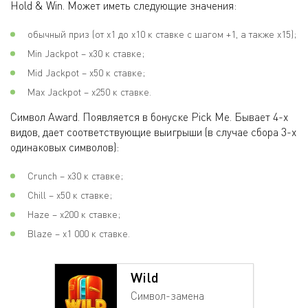
Hold & Win. Может иметь следующие значения:
обычный приз (от х1 до х10 к ставке с шагом +1, а также х15);
Min Jackpot – х30 к ставке;
Mid Jackpot – х50 к ставке;
Max Jackpot – х250 к ставке.
Символ Award. Появляется в бонуске Pick Me. Бывает 4-х
видов, дает соответствующие выигрыши (в случае сбора 3-х
одинаковых символов):
Crunch – х30 к ставке;
Chill – х50 к ставке;
Haze – х200 к ставке;
Blaze – х1 000 к ставке.
Wild
Символ-замена