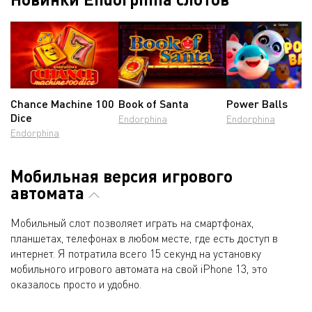
Chance Machine 100
Book of Santa
Power Balls
Dice
Endorphina
Endorphina
Endorphina
Мобильная версия игрового
автомата
Мобильный слот позволяет играть на смартфонах,
планшетах, телефонах в любом месте, где есть доступ в
интернет. Я потратила всего 15 секунд на установку
мобильного игрового автомата на свой iPhone 13, это
оказалось просто и удобно.