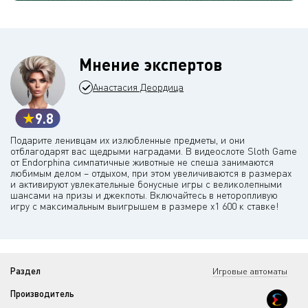
Мнение экспертов
Анастасия Деордица
9.8
Подарите ленивцам их излюбленные предметы, и они
отблагодарят вас щедрыми наградами. В видеослоте Sloth Game
от Endorphina симпатичные животные не спеша занимаются
любимым делом – отдыхом, при этом увеличиваются в размерах
и активируют увлекательные бонусные игры с великолепными
шансами на призы и джекпоты. Включайтесь в неторопливую
игру с максимальным выигрышем в размере х1 600 к ставке!
Раздел
Игровые автоматы
Производитель