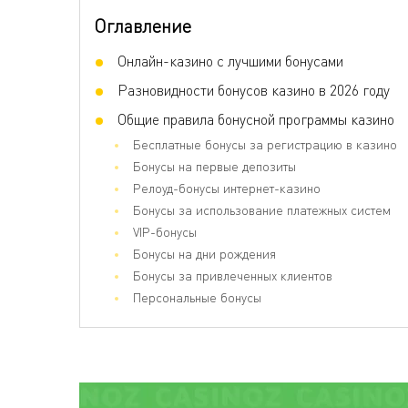
Оглавление
Онлайн-казино с лучшими бонусами
Разновидности бонусов казино в 2026 году
Общие правила бонусной программы казино
Бесплатные бонусы за регистрацию в казино
Бонусы на первые депозиты
Релоуд-бонусы интернет-казино
Бонусы за использование платежных систем
VIP-бонусы
Бонусы на дни рождения
Бонусы за привлеченных клиентов
Персональные бонусы