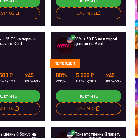
ОЛУЧИТЬ
ПОЛУЧИТЬ
ASINOZ
CASINOZ
 + 25 FS на первый
80% + 50 FS на второй
озит в Kent
депозит в Kent
ПЕРВОДЕП
 500 ₽
x45
80%
5 000 ₽
x45
кс. сумма
вейджер
бонус
макс. сумма
вейджер
ОЛУЧИТЬ
ПОЛУЧИТЬ
ASINOZ
CASINOZ
ышенный бонус на
Приветственный пакет: