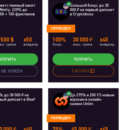
ветственный пакет
Большой бонус до 30
Winity: 225% до
000 ₽ на первый депозит
00 + 100 фриспинов
в Cryptoboss
ПЕРВОДЕП
 500 $
x50
100%
30 000 ₽
x45
акс. сумма
вейджер
бонус
макс. сумма
вейджер
ОЛУЧИТЬ
ПОЛУЧИТЬ
CASINOZ
 НЕ НУЖЕН
% до 30 000 ₽ на
До 275% и 200 FS новым
вый депозит в Beef
игрокам в онлайн-
казино Unlim
ПЕРВОДЕП
0 000 ₽
x40
75%
45 000 ₽
x45