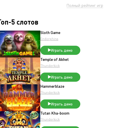
Полный рейтинг игр
Топ-5 слотов
Sloth Game
Endorphina
Играть демо
Temple of Akhet
Thunderkick
Играть демо
Hammerblaze
Thunderkick
Играть демо
Tutan Kha-boom
Thunderkick