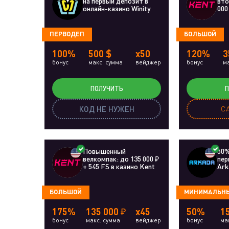
на первый депозит в
вто
онлайн-казино Winity
000
ПЕРВОДЕП
БОЛЬШОЙ
100%
500 $
x50
120%
3
бонус
макс. сумма
вейджер
бонус
м
ПОЛУЧИТЬ
П
C
КОД НЕ НУЖЕН
Повышенный
50%
велкомпак: до 135 000 ₽
пер
+ 545 FS в казино Kent
Ark
БОЛЬШОЙ
МИНИМАЛЬН
175%
135 000 ₽
x45
50%
15
бонус
макс. сумма
вейджер
бонус
ма