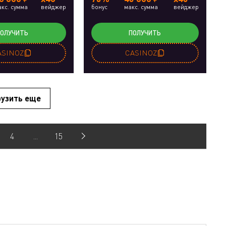
акс. сумма
вейджер
бонус
макс. сумма
вейджер
ОЛУЧИТЬ
ПОЛУЧИТЬ
ASINOZ
CASINOZ
рузить еще
4
...
15