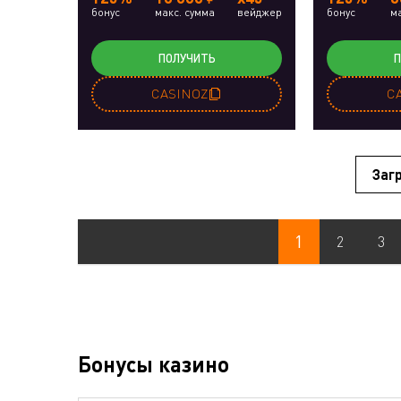
бонус
макс. сумма
вейджер
бонус
м
ПОЛУЧИТЬ
П
CASINOZ
C
Заг
1
2
3
Бонусы казино