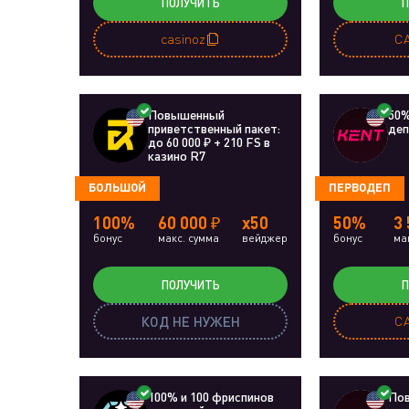
ПОЛУЧИТЬ
П
casinoz
C
Повышенный
50%
приветственный пакет:
деп
до 60 000 ₽ + 210 FS в
казино R7
БОЛЬШОЙ
ПЕРВОДЕП
100%
60 000 ₽
x50
50%
3
бонус
макс. сумма
вейджер
бонус
ма
ПОЛУЧИТЬ
П
C
КОД НЕ НУЖЕН
100% и 100 фриспинов
Пов