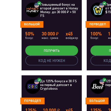
Повышенный бонус на
При
второй депозит в Honey
от 
Money: до 30 000 ₽ + 50
$15
FS
БОЛЬШОЙ
ПЕРВОДЕП
50%
30 000 ₽
x45
100%
1
бонус
макс. сумма
вейджер
бонус
м
ПОЛУЧИТЬ
П
КОД НЕ НУЖЕН
КОД
До 125% бонуса и 30 FS
125
на первый депозит в
пер
Cryptoboss
ПЕРВОДЕП
БОЛЬШОЙ
125%
10 000 ₽
x45
125%
3