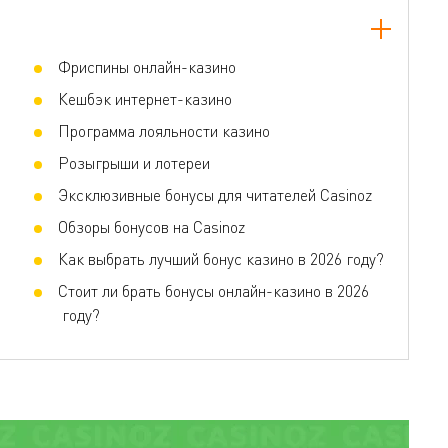
Фриспины онлайн-казино
Кешбэк интернет-казино
Программа лояльности казино
Розыгрыши и лотереи
Эксклюзивные бонусы для читателей Casinoz
Обзоры бонусов на Casinoz
Как выбрать лучший бонус казино в 2026 году?
Стоит ли брать бонусы онлайн-казино в 2026
году?