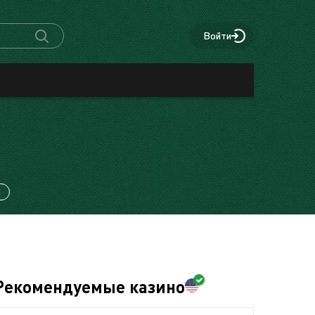
Войти
ы
Рекомендуемые казино