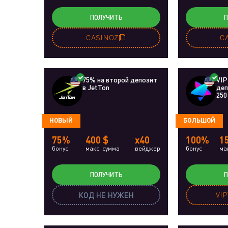
ПОЛУЧИТЬ
П
CASINOZ
C
75% на второй депозит
VIP
в JetTon
деп
250
НОВЫЙ
БОЛЬШОЙ
75%
400 $
x40
100%
1
бонус
макс. сумма
вейджер
бонус
ма
ПОЛУЧИТЬ
П
КОД НЕ НУЖЕН