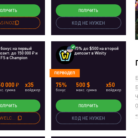
ОЛУЧИТЬ
ПОЛУЧИТЬ
ASINOZ
КОД НЕ НУЖЕН
 бонус на первый
75% до $500 на второй
озит: до 150 000 ₽ и
депозит в Winity
 FS в Champion
ПЕРВОДЕП
Б
50 000 ₽
x35
75%
500 $
x50
Б
кс. сумма
вейджер
бонус
макс. сумма
вейджер
Ч
О
ОЛУЧИТЬ
ПОЛУЧИТЬ
«
VIPWELCOME
КОД НЕ НУЖЕН