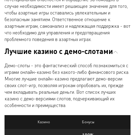
случае необходимости имеет решающее значение для того,
чтобы азартные игры оставались увлекательным и
безопасным занятием. Ответственное отношение к
азартным играм, самоанализ и надлежащая поддержка - вот
что необходимо для управления и предотвращения
проблемного поведения в азартных играх.
Лучшие казино с демо-слотами
Демо-слоты - это фантастический способ познакомиться с
играми онлайн-казино без какого-либо финансового риска.
Многие лучшие онлайн-казино предлагают демо-версии
своих слот-игр, позволяя игрокам опробовать их, прежде
чем вкладывать реальные деньги. Вот список лучших
казино с демо-версиями слотов, подчеркивающий их
особенности и преимущества.
Казино
Бонусы
100%