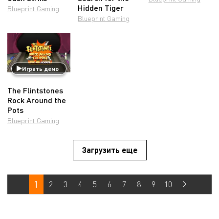
Hidden Tiger
Blueprint Gaming
Blueprint Gaming
Играть демо
The Flintstones
Rock Around the
Pots
Blueprint Gaming
Загрузить еще
1
2
3
4
5
6
7
8
9
10