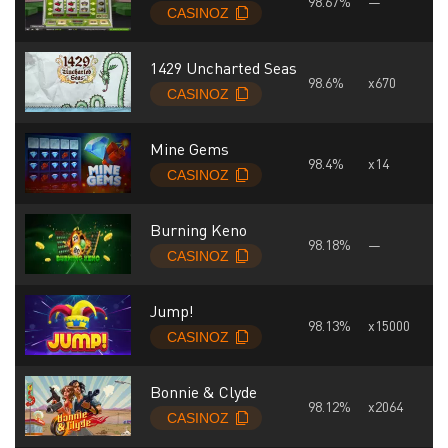
98.67%
—
1429 Uncharted Seas
98.6%
x670
Mine Gems
98.4%
x14
Burning Keno
98.18%
—
Jump!
98.13%
x15000
Bonnie & Clyde
98.12%
x2064