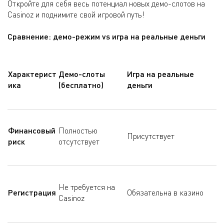
Откройте для себя весь потенциал новых демо-слотов на
Casinoz и поднимите свой игровой путь!
Сравнение: демо-режим vs игра на реальные деньги
Характерист
Демо-слоты
Игра на реальные
ика
(бесплатно)
деньги
Финансовый
Полностью
Присутствует
риск
отсутствует
Не требуется на
Регистрация
Обязательна в казино
Casinoz