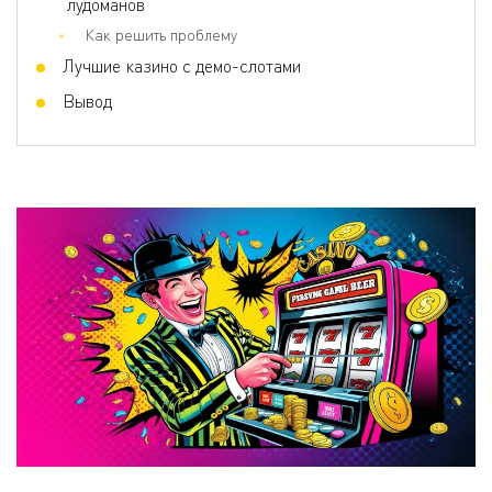
лудоманов
Как решить проблему
Лучшие казино с демо-слотами
Вывод