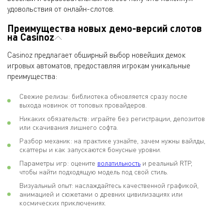
удовольствия от онлайн-слотов.
Преимущества новых демо-версий слотов
на Casinoz
Casinoz предлагает обширный выбор новейших демок
игровых автоматов, предоставляя игрокам уникальные
преимущества:
Свежие релизы: библиотека обновляется сразу после
выхода новинок от топовых провайдеров.
Никаких обязательств: играйте без регистрации, депозитов
или скачивания лишнего софта.
Разбор механик: на практике узнайте, зачем нужны вайлды,
скаттеры и как запускаются бонусные уровни.
Параметры игр: оцените
волатильность
и реальный RTP,
чтобы найти подходящую модель под свой стиль.
Визуальный опыт: наслаждайтесь качественной графикой,
анимацией и сюжетами о древних цивилизациях или
космических приключениях.