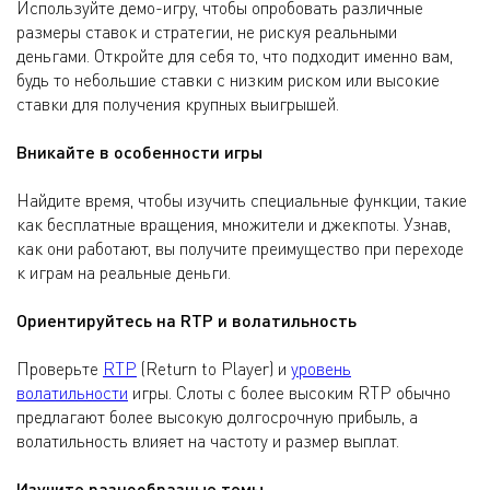
Используйте демо-игру, чтобы опробовать различные
размеры ставок и стратегии, не рискуя реальными
деньгами. Откройте для себя то, что подходит именно вам,
будь то небольшие ставки с низким риском или высокие
ставки для получения крупных выигрышей.
Вникайте в особенности игры
Найдите время, чтобы изучить специальные функции, такие
как бесплатные вращения, множители и джекпоты. Узнав,
как они работают, вы получите преимущество при переходе
к играм на реальные деньги.
Ориентируйтесь на RTP и волатильность
Проверьте
RTP
(Return to Player) и
уровень
волатильности
игры. Слоты с более высоким RTP обычно
предлагают более высокую долгосрочную прибыль, а
волатильность влияет на частоту и размер выплат.
Изучите разнообразные темы