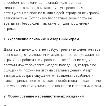
способом познакомиться с онлайн-слотами без
финансового риска, они также могут представлять
потенциальную опасность для людей, страдающих игровой
зависимостью. Вот почему бесплатные демо-слоты не
всегда так безобидны, как кажется, для проблемных
игроков:
1. Укрепление привычки к азартным играм
Даже если демо-слоты не требуют реальных денег, они все
равно создают условия, имитирующие настоящие азартные
игры. Для проблемных игроков частое общение с демо-
слотами может закрепить модели поведения, которые по
ощущениям похожи на игру на реальные деньги. Азарт
выигрыша, острые ощущения от вращения барабанов и
чувство риска - все это может способствовать сохранению
или усилению компульсивной склонности к азартным играм.
2. Формирование нереалистичных ожиданий