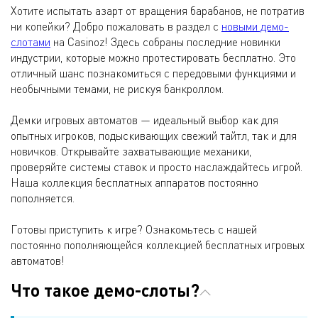
Хотите испытать азарт от вращения барабанов, не потратив
ни копейки? Добро пожаловать в раздел с
новыми демо-
слотами
на Casinoz! Здесь собраны последние новинки
индустрии, которые можно протестировать бесплатно. Это
отличный шанс познакомиться с передовыми функциями и
необычными темами, не рискуя банкроллом.
Демки игровых автоматов — идеальный выбор как для
опытных игроков, подыскивающих свежий тайтл, так и для
новичков. Открывайте захватывающие механики,
проверяйте системы ставок и просто наслаждайтесь игрой.
Наша коллекция бесплатных аппаратов постоянно
пополняется.
Готовы приступить к игре? Ознакомьтесь с нашей
постоянно пополняющейся коллекцией бесплатных игровых
автоматов!
Что такое демо-слоты?