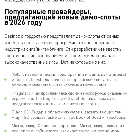
Популярные провайдеры,
предлагающие новые демо-слоты
в 2026 году
Casinoz с гордостью представляет демо-слоты от самых
известных поставщиков программного обеспечения в
индустрии онлайн-гемблинга. Эти разработчики известны
креативностью, инновациями и стремлением создавать
высококачественные игры. Вот некоторые из них:
NetEnt известна такими новаторскими играми, как Starburst
и Gonzo's Quest. Она сочетает потрясающие визуальные
эффекты с увлекательными игровыми механиками.
Pragmatic Play прославилась своими многофункциональными
играми, как The Dog House и Sweet Bonanza. Компания
предлагает увлекательные и полезные слоты.
Play'n GO: Лидер в области сюжетов и захватывающих тем,
Play'n GO создает такие хиты, как Book of Dead и Reactoonz.
Microgaming: Обширное портфолио Microgaming, одного из
пионеров онлайн-слотов, включает такие культовые игры,