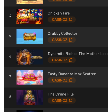
Chicken Fire
Crabby Collector
Dynamite Riches The Mother Lode
Tasty Bonanza Max Scatter
The Crime File