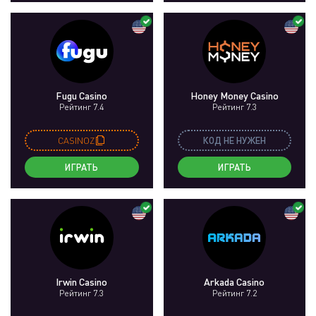
Fugu Casino
Honey Money Casino
Рейтинг 7.4
Рейтинг 7.3
CASINOZ
КОД НЕ НУЖЕН
ИГРАТЬ
ИГРАТЬ
Irwin Casino
Arkada Casino
Рейтинг 7.3
Рейтинг 7.2