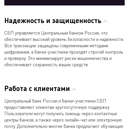
Надежность и защищенность
СБП управляется Центральным банком России, что
обеспечивает высокий уровень безопасности и надёжности.
Все транзакции защищены современными методами
шифрования, а банки-участники проходят строгий контроль
и проверку. Это минимизирует риски мошенничества и
обеспечивает сохранность ваших средств.
Работа с клиентами
Центральный банк России и банки-участники СБП
предоставляют клиентам круглосуточную поддержку.
Пользователи могут получить помощь через контактные
центры банков, а также через онлайн-чат или электронную
почту. Дополнительно многие банки предлагают обучающие