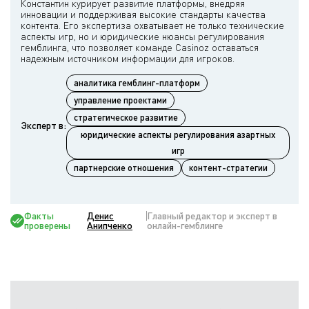
Константин курирует развитие платформы, внедряя
инновации и поддерживая высокие стандарты качества
контента. Его экспертиза охватывает не только технические
аспекты игр, но и юридические нюансы регулирования
гемблинга, что позволяет команде Casinoz оставаться
аналитика гемблинг-платформ
управление проектами
стратегическое развитие
Эксперт в:
юридические аспекты регулирования азартных
игр
партнерские отношения
контент-стратегии
Факты
Денис
Главный редактор и эксперт в
проверены
Анипченко
онлайн-гемблинге