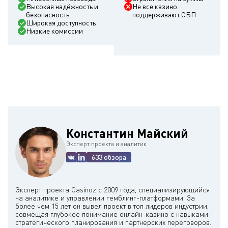
Высокая надёжность и
Не все казино
безопасность
поддерживают СБП
Широкая доступность
Низкие комиссии
Константин Майский
Эксперт проекта и аналитик
633 обзора
Эксперт проекта Casinoz с 2009 года, специализирующийся
на аналитике и управлении гемблинг-платформами. За
более чем 15 лет он вывел проект в топ лидеров индустрии,
совмещая глубокое понимание онлайн-казино с навыками
стратегического планирования и партнерских переговоров.