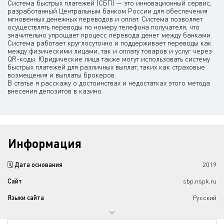
Система быстрых платежей (СБП) — это инновационный сервис,
разработанный Центральным банком России для обеспечения
мгновенных денежных переводов и оплат. Система позволяет
осуществлять переводы по номеру телефона получателя, что
значительно упрощает процесс перевода денег между банками.
Система работает круглосуточно и поддерживает переводы как
между физическими лицами, так и оплату товаров и услуг через
QR-коды. Юридические лица также могут использовать систему
быстрых платежей для различных выплат, таких как страховые
возмещения и выплаты брокеров.
В статье я расскажу о достоинствах и недостатках этого метода
внесения депозитов в казино.
Информация
🗓️ Дата основания
2019
Сайт
sbp.nspk.ru
Языки сайта
Русский