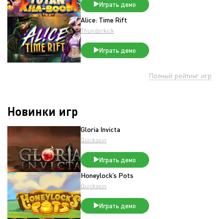
Играть демо
Alice: Time Rift
Thunderkick
Играть демо
Полный рейтинг игр
Новинки игр
Gloria Invicta
Quickspin
Играть демо
Honeylock’s Pots
Quickspin
Играть демо