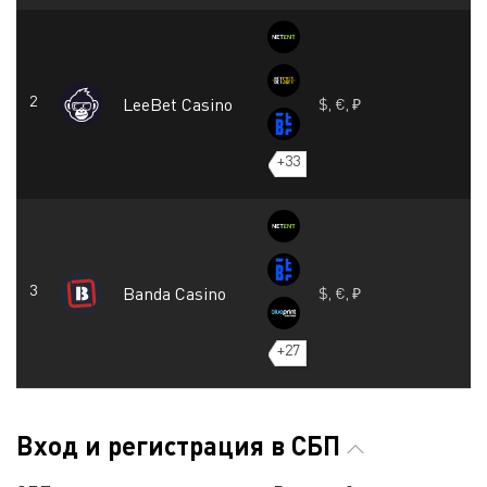
LeeBet Casino
$, €, ₽
+33
Banda Casino
$, €, ₽
+27
Вход и регистрация в СБП