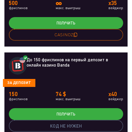
∞
500
x35
фриспинов
макс. выигрыш
вейджер
ПОЛУЧИТЬ
CASINOZ
До 150 фриспинов на первый депозит в
онлайн казино Banda
ЗА ДЕПОЗИТ
150
74 $
x40
фриспинов
макс. выигрыш
вейджер
ПОЛУЧИТЬ
КОД НЕ НУЖЕН