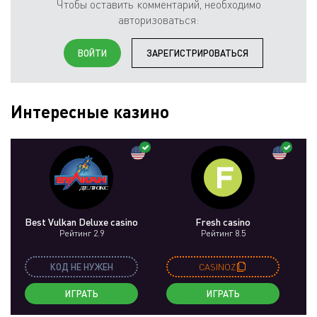
Чтобы оставить комментарий, необходимо
авторизоваться:
ВОЙТИ
ЗАРЕГИСТРИРОВАТЬСЯ
Интересные казино
Best Vulkan Deluxe casino
Fresh casino
Рейтинг 2.9
Рейтинг 8.5
КОД НЕ НУЖЕН
CASINOZ
ИГРАТЬ
ИГРАТЬ