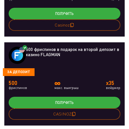
ПОЛУЧИТЬ
Casinoz
500 фриспинов в подарок на второй депозит в
казино FLAGMAN
ЗА ДЕПОЗИТ
∞
500
x35
фриспинов
макс. выигрыш
вейджер
ПОЛУЧИТЬ
CASINOZ