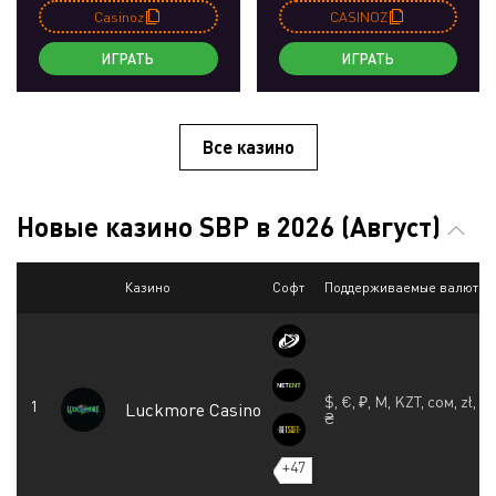
Casinoz
CASINOZ
ИГРАТЬ
ИГРАТЬ
Все казино
Новые казино SBP в 2026 (Август)
Казино
Софт
Поддерживаемые валюты
$, €, ₽, M, KZT, сом, zł, U
Luckmore Casino
₴
+47