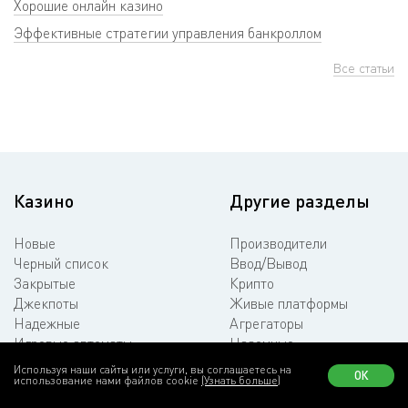
Хорошие онлайн казино
Эффективные стратегии управления банкроллом
Все статьи
Казино
Другие разделы
Новые
Производители
Черный список
Ввод/Вывод
Закрытые
Крипто
Джекпоты
Живые платформы
Надежные
Агрегаторы
Игровые автоматы
Наземные
Честные онлайн казино
Казино месяца
Используя наши сайты или услуги, вы соглашаетесь на
ОК
использование нами файлов cookie
(Узнать больше)
Лучшие казино на рубли
Юрисдикции
Зеркала онлайн-казино
Регуляторы