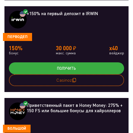
+150% на первый депозит в IRWIN
ПЕРВОДЕП
150%
30 000 ₽
x40
бонус
макс. сумма
вейджер
ПОЛУЧИТЬ
Casinoz
Приветственный пакет в Honey Money: 275% +
150 FS или большие бонусы для хайроллеров
БОЛЬШОЙ