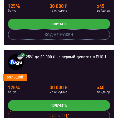
125%
30 000 ₽
x45
бонус
макс. сумма
вейджер
ПОЛУЧИТЬ
КОД НЕ НУЖЕН
125% до 30 000 ₽ на первый депозит в FUGU
БОЛЬШОЙ
125%
30 000 ₽
x40
бонус
макс. сумма
вейджер
ПОЛУЧИТЬ
CASINOZ