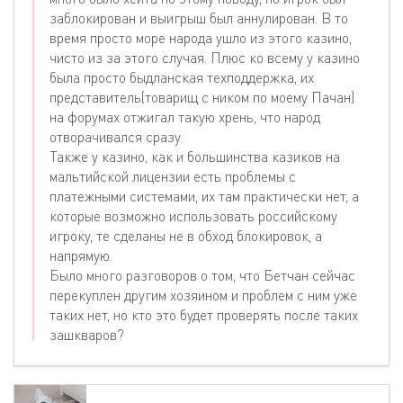
заблокирован и выигрыш был аннулирован. В то
время просто море народа ушло из этого казино,
чисто из за этого случая. Плюс ко всему у казино
была просто быдланская техподдержка, их
представитель(товарищ с ником по моему Пачан)
на форумах отжигал такую хрень, что народ
отворачивался сразу.
Также у казино, как и большинства казиков на
мальтийской лицензии есть проблемы с
платежными системами, их там практически нет, а
которые возможно использовать российскому
игроку, те сделаны не в обход блокировок, а
напрямую.
Было много разговоров о том, что Бетчан сейчас
перекуплен другим хозяином и проблем с ним уже
таких нет, но кто это будет проверять после таких
зашкваров?