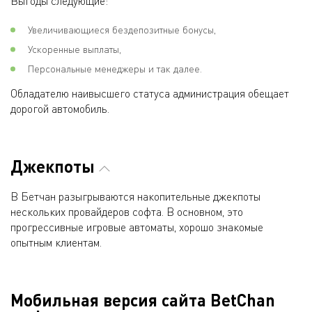
Выгоды следующие:
Увеличивающиеся бездепозитные бонусы,
Ускоренные выплаты,
Персональные менеджеры и так далее.
Обладателю наивысшего статуса администрация обещает
дорогой автомобиль.
Джекпоты
В Бетчан разыгрываются накопительные джекпоты
нескольких провайдеров софта. В основном, это
прогрессивные игровые автоматы, хорошо знакомые
опытным клиентам.
Мобильная версия сайта BetChan