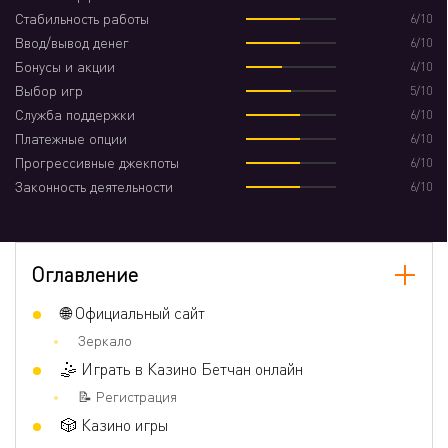
🙅 Разрешено самоисключение
Да
Стабильность работы
6/10
Ввод/вывод денег
6/10
Бонусы и акции
4/10
Контактные данные
Выбор игр
5/10
Служба поддержки
6/10
💁 Живой чат
Да
Платежные опции
6/10
🏠 Почтовый адрес
27, Triq Torri Wejter, Birkirkara, Malta
Прогрессивные джекпоты
6/10
Законность деятельности
6/10
Зачет вейджера по играм
Слоты (могут быть исключения)
100%
Оглавление
🌐 Официальный сайт
Зеркало
🤹 Играть в Казино Бетчан онлайн
📝 Регистрация
🎲 Казино игры