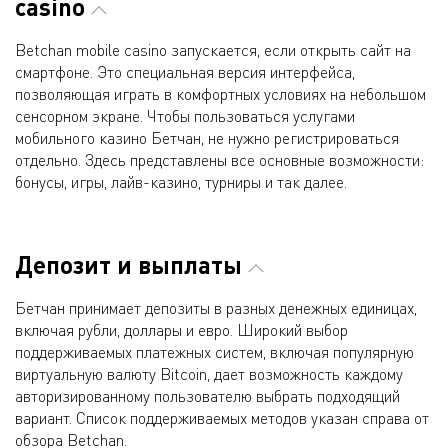
casino
Betchan mobile casino запускается, если открыть сайт на
смартфоне. Это специальная версия интерфейса,
позволяющая играть в комфортных условиях на небольшом
сенсорном экране. Чтобы пользоваться услугами
мобильного казино Бетчан, не нужно регистрироваться
отдельно. Здесь представлены все основные возможности:
бонусы, игры, лайв-казино, турниры и так далее.
Депозит и выплаты
Бетчан принимает депозиты в разных денежных единицах,
включая рубли, доллары и евро. Широкий выбор
поддерживаемых платежных систем, включая популярную
виртуальную валюту Bitcoin, дает возможность каждому
авторизированному пользователю выбрать подходящий
вариант. Список поддерживаемых методов указан справа от
обзора Betchan.