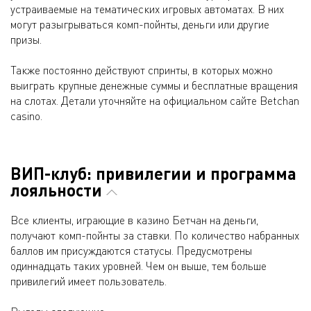
устраиваемые на тематических игровых автоматах. В них
могут разыгрываться комп-пойнты, деньги или другие
призы.
Также постоянно действуют спринты, в которых можно
выиграть крупные денежные суммы и бесплатные вращения
на слотах. Детали уточняйте на официальном сайте Betchan
casino.
ВИП-клуб: привилегии и программа
лояльности
Все клиенты, играющие в казино Бетчан на деньги,
получают комп-пойнты за ставки. По количество набранных
баллов им присуждаются статусы. Предусмотрены
одиннадцать таких уровней. Чем он выше, тем больше
привилегий имеет пользователь.