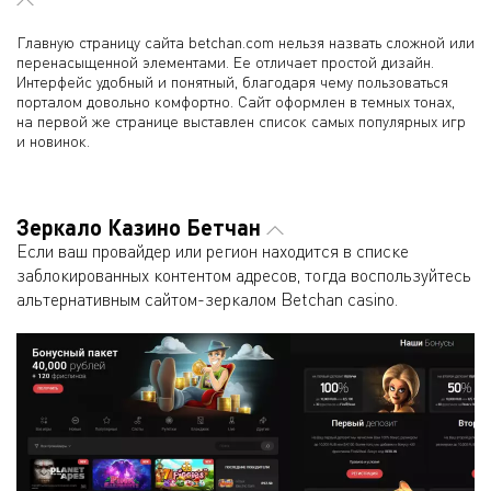
Главную страницу сайта betchan.com нельзя назвать сложной или
перенасыщенной элементами. Ее отличает простой дизайн.
Интерфейс удобный и понятный, благодаря чему пользоваться
порталом довольно комфортно. Сайт оформлен в темных тонах,
на первой же странице выставлен список самых популярных игр
и новинок.
Зеркало Казино Бетчан
Если ваш провайдер или регион находится в списке
заблокированных контентом адресов, тогда воспользуйтесь
альтернативным сайтом-зеркалом Betchan casino.