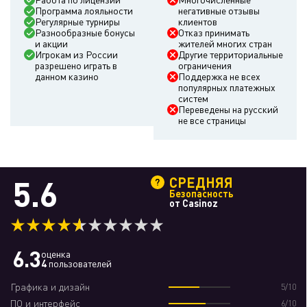
Аланды,
Барбадос,
Багамы,
Беларусь,
Программа лояльности
негативные отзывы
Белиз,
Китай,
Куба,
Чешская Республика,
Регулярные турниры
клиентов
Остров Доминика,
Эстония,
Гренада,
Гайана,
Гаити,
Ирак,
Иран,
Италия,
Разнообразные бонусы
Отказ принимать
Ямайка,
Сент-Киттс и Невис,
Латвия,
и акции
жителей многих стран
Ливия,
Макао,
Монсеррат,
Мексика,
Игрокам из России
Другие территориальные
Филиппины,
Судан,
Суринам,
разрешено играть в
ограничения
Сирийская Арабская Республика,
данном казино
Поддержка не всех
Турция,
США
популярных платежных
систем
🗓️ Дата основания
2015
Переведены на русский
не все страницы
Актуальные правила
История версий
Платежные опции
5.6
СРЕДНЯЯ
Безопасность
💵 Поддерживаемые валюты
USD, EUR
от Casinoz
💳 Методы депозита
6.3
оценка
🏧 Методы вывода
4
пользователей
Графика и дизайн
Верификация при выводе
Да
5/10
ПО и интерфейс
6/10