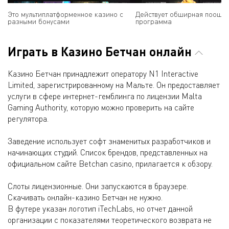
Это мультиплатформенное казино с
Действует обширная поощри
разными бонусами
программа
Играть в Казино Бетчан онлайн
Казино Бетчан принадлежит оператору N1 Interactive
Limited, зарегистрированному на Мальте. Он предоставляет
услуги в сфере интернет-гемблинга по лицензии Malta
Gaming Authority, которую можно проверить на сайте
регулятора.
Заведение использует софт знаменитых разработчиков и
начинающих студий. Список брендов, представленных на
официальном сайте Betchan casino, прилагается к обзору.
Слоты лицензионные. Они запускаются в браузере.
Скачивать онлайн-казино Бетчан не нужно.
В футере указан логотип iTechLabs, но отчет данной
организации с показателями теоретического возврата не