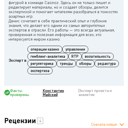
фигурой в команде Casinoz. Здесь он не только пишет и
редактирует материалы, но и создает обзоры, делится
экспертизой и помогает читателям разобраться в тонкостях
азартных игр.
Денис сочетает в себе практический опыт и глубокие
знания, что делает его одним из самых авторитетных
экспертов в отрасли. Его работы — это всегда актуальная,
проверенная и полезная информация для всех, кто
операции казино
управление
гемблинг-аналитика
RTP
волатильность
Эксперт в:
регуляторика
тренды
обзоры
редактура
экспертиза
Факты
Константин
Эксперт проекта и
проверены
Майский
аналитик
Рецензии
4
Сначала новые