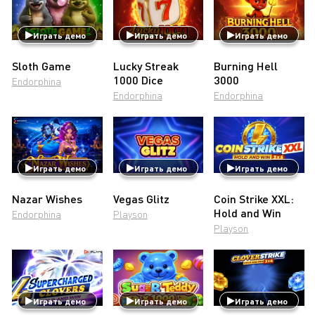
Играть демо
Играть демо
Играть демо
Sloth Game
Lucky Streak
Burning Hell
1000 Dice
3000
Endorphina
Endorphina
Endorphina
Играть демо
Играть демо
Играть демо
Nazar Wishes
Vegas Glitz
Coin Strike XXL:
Hold and Win
Endorphina
Playson
Playson
Играть демо
Играть демо
Играть демо