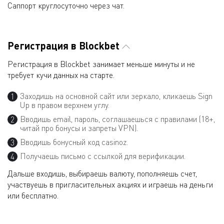
Саппорт круглосуточно через чат.
Регистрация в Blockbet
Регистрация в Blockbet занимает меньше минуты и не
требует кучи данных на старте.​
Заходишь на основной сайт или зеркало, кликаешь Sign
Up в правом верхнем углу.
Вводишь email, пароль, соглашаешься с правилами (18+,
читай про бонусы и запреты VPN).
Вводишь бонусный код casinoz.
Получаешь письмо с ссылкой для верификации.​​
Дальше входишь, выбираешь валюту, пополняешь счет,
участвуешь в пригласительных акциях и играешь на деньги
или бесплатно.