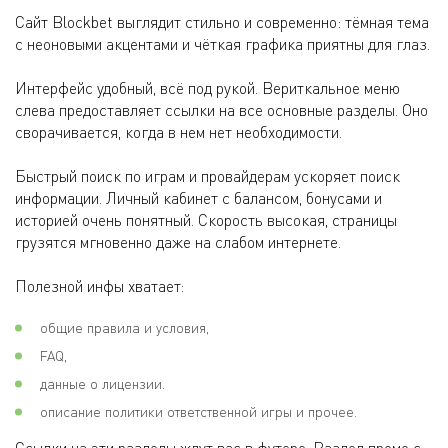
Сайт Blockbet выглядит стильно и современно: тёмная тема
с неоновыми акцентами и чёткая графика приятны для глаз.​
Интерфейс удобный, всё под рукой. Вериткальное меню
слева предоставляет ссылки на все основные разделы. Оно
сворачивается, когда в нем нет необходимости.
Быстрый поиск по играм и провайдерам ускоряет поиск
информации. Личный кабинет с балансом, бонусами и
историей очень понятный. Скорость высокая, страницы
грузятся мгновенно даже на слабом интернете.
Полезной инфы хватает:
общие правила и условия,
FAQ,
данные о лицензии.
описание политики ответственной игры и прочее.
Ссылки на эти разделы ждут вас в футере. Раздел промо с