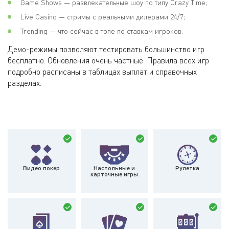
Game Shows — развлекательные шоу по типу Crazy Time;
Live Casino — стримы с реальными дилерами 24/7;
Trending — что сейчас в топе по ставкам игроков.​
Демо-режимы позволяют тестировать большинство игр
бесплатно. Обновления очень частные. Правила всех игр
подробно расписаны в таблицах выплат и справочных
разделах.
Видео покер
Настольные и
Рулетка
карточные игры