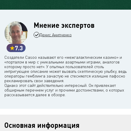
Мнение экспертов
Денис Анипченко
7.3
Создатели Casoo называют его «межгалактическим казино» и
«порталом в мир с уникальными азартными играми, аналогов
которому просто нет». У опытных пользователей столь
интригующее описание может вызвать скептическую улыбку, ведь
операторы гемблинга зачастую не стесняются излишне пафосно
рекламировать свои заведения.
Однако этот сайт действительно интересный. Он привлекает
обширным перечнем услуг и прочими достоинствами, о которых
рассказывается далее в обзоре.
Основная информация