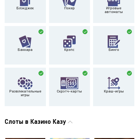
Блэкджек
Покер
Игровые
автоматы
Баккара
Крэпс
Бинго
Развлекательные
Скрэтч-карты
Краш-игры
игры
Слоты в Казино Казу