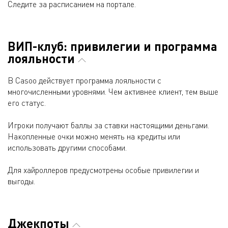
Следите за расписанием на портале.
ВИП-клуб: привилегии и программа
лояльности
В Casoo действует программа лояльности с
многочисленными уровнями. Чем активнее клиент, тем выше
его статус.
Игроки получают баллы за ставки настоящими деньгами.
Накопленные очки можно менять на кредиты или
использовать другими способами.
Для хайроллеров предусмотрены особые привилегии и
выгоды.
Джекпоты