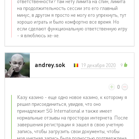
ответственности? там нету лимита на спин, лимита
на продолжительность сессии это его главный
минус, в другом я просто не могу его упрекнуть, тут
хорошо играть и было комфортно все время. Но
если сделают функциональную ответственную игру
- я влюблюсь хе-хе.
andrey.sok
19 декабря 2020
9
0
Казу казино - еще одно новое казино, к которому я
решил присоединиться, увидев, что оно
принадлежит SG International и также имеет
нормальные отзывы на просторах интернета. После
завершения регистрации я зашел в свою учетную
запись, чтобы загрузить свои документы, чтобы
моя учетная запись была полностью подтверждена.