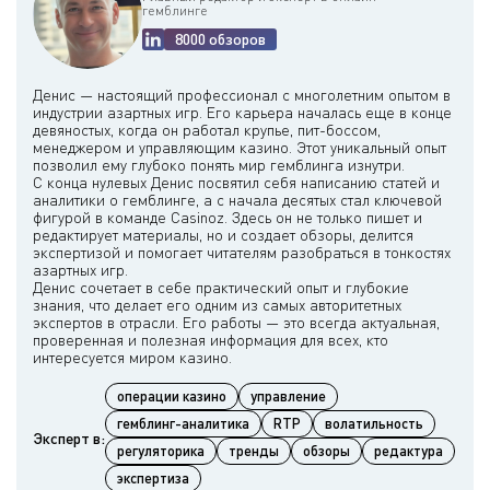
гемблинге
8000 обзоров
Денис — настоящий профессионал с многолетним опытом в
индустрии азартных игр. Его карьера началась еще в конце
девяностых, когда он работал крупье, пит-боссом,
менеджером и управляющим казино. Этот уникальный опыт
позволил ему глубоко понять мир гемблинга изнутри.
С конца нулевых Денис посвятил себя написанию статей и
аналитики о гемблинге, а с начала десятых стал ключевой
фигурой в команде Casinoz. Здесь он не только пишет и
редактирует материалы, но и создает обзоры, делится
экспертизой и помогает читателям разобраться в тонкостях
азартных игр.
Денис сочетает в себе практический опыт и глубокие
знания, что делает его одним из самых авторитетных
экспертов в отрасли. Его работы — это всегда актуальная,
проверенная и полезная информация для всех, кто
операции казино
управление
гемблинг-аналитика
RTP
волатильность
Эксперт в:
регуляторика
тренды
обзоры
редактура
экспертиза