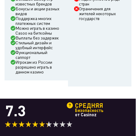
Ирак,
Иран,
Камбоджа,
Северная Корея,
известных брендов
стран
Южная Корея,
Кувейт,
Лаос,
Мьянма,
Бонусы и акции разных
Ограничения для
Намибия,
Никарагуа,
Панама,
видов
жителей некоторых
Французская Полинезия,
Поддержка многих
государств
Папуа – Новая Гвинея,
Филиппины,
Пакистан,
Пуэрто-Рико,
Румыния,
Судан,
платежных систем
Сингапур,
Можно играть в казино
Сирийская Арабская Республика,
Casoo на биткойны
Тайвань,
Уганда,
США,
Выплаты без задержек
Британские Виргинские о-ва,
Виргинские о-ва (США),
Йемен,
Стильный дизайн и
Зимбабве
удобный интерфейс
Функциональный
🗓️ Дата основания
2019
саппорт
Игрокам из России
Актуальные правила
История версий
разрешено играть в
данном казино
Платежные опции
💵 Поддерживаемые валюты
USD, EUR, RUB, CAD
7.3
СРЕДНЯЯ
Безопасность
฿ Поддерживаемые криптовалюты
BTC, ETH, LTC
от Casinoz
💳 Методы депозита
+7
🏧 Методы вывода