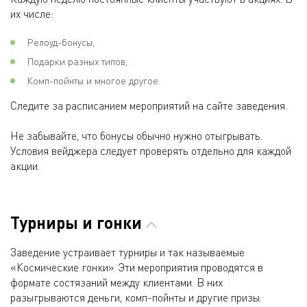
их числе:
Релоуд-бонусы,
Подарки разных типов,
Комп-пойнты и многое другое.
Следите за расписанием мероприятий на сайте заведения.
Не забывайте, что бонусы обычно нужно отыгрывать.
Условия вейджера следует проверять отдельно для каждой
акции.
Турниры и гонки
Заведение устраивает турниры и так называемые
«Космические гонки». Эти мероприятия проводятся в
формате состязаний между клиентами. В них
разыгрываются деньги, комп-пойнты и другие призы.