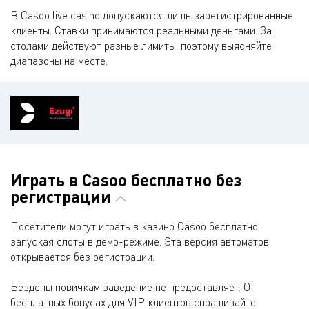
В Casoo live casino допускаются лишь зарегистрированные
клиенты. Ставки принимаются реальными деньгами. За
столами действуют разные лимиты, поэтому выясняйте
диапазоны на месте.
Играть в Casoo бесплатно без
регистрации
Посетители могут играть в казино Casoo бесплатно,
запуская слоты в демо-режиме. Эта версия автоматов
открывается без регистрации.
Бездепы новичкам заведение не предоставляет. О
бесплатных бонусах для VIP клиентов спрашивайте