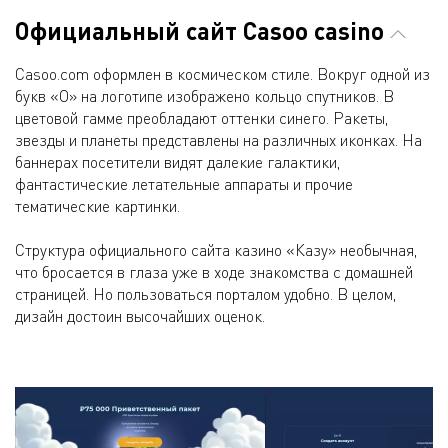
Официальный сайт Casoo casino
Casoo.com оформлен в космическом стиле. Вокруг одной из
букв «О» на логотипе изображено кольцо спутников. В
цветовой гамме преобладают оттенки синего. Ракеты,
звезды и планеты представлены на различных иконках. На
баннерах посетители видят далекие галактики,
фантастические летательные аппараты и прочие
тематические картинки.
Структура официального сайта казино «Казу» необычная,
что бросается в глаза уже в ходе знакомства с домашней
страницей. Но пользоваться порталом удобно. В целом,
дизайн достоин высочайших оценок.