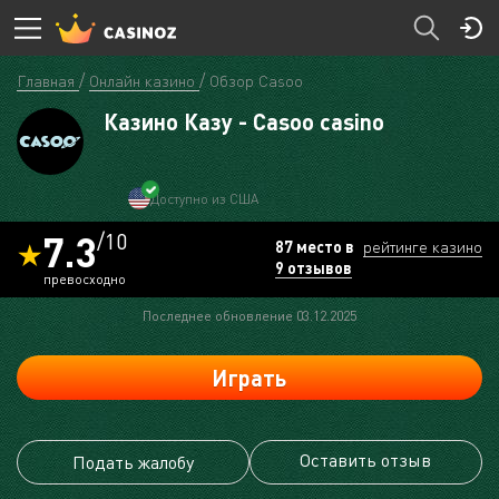
Casoo casino
ПЕРЕЙТИ
Главная
Онлайн казино
Обзор Casoo
Казино Казу - Casoo casino
Доступно из США
7.3
/10
87 место в
рейтинге казино
9 отзывов
превосходно
Последнее обновление 03.12.2025
Играть
Оставить отзыв
Подать жалобу