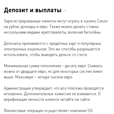
Депозит и выплаты
Зарегистрированные клиенты могут играть в казино Casoo
на рубли, доллары и евро. Также можно делать ставки
несколькими видами криптовалюты, включая биткойны.
Депозиты принимаются с кредитных карт и популярных
электронных кошельков. Эти же способы разрешается
использовать, чтобы выводить деньги со счета.
Минимальная сумма пополнения – десять евро. Снимать
можно от двадцати евро, но для некоторых систем лимит
выше. Максимум – четыре тысячи евро.
Администрация утверждает, что все платежи проводятся
мгновенно. Дополнительные комиссии не взимаются. О
верификации личности клиента читайте на сайте.
Финансовые операции осуществляет компания SG