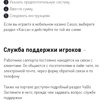
Указать предпочтительную систему,
Ввести сумму,
Следовать инструкциям.
Если вы играете в мобильном казино Casoo, выберите
раздел «Касса» и действуйте по той же схеме.
Служба поддержки игроков
Работники саппорта постоянно находятся на связи с
клиентами. Он общаются с посетителями в лайв-чате, по
электронной почте, через форму обратной связи и по
телефону.
Также на портале доступен подробный раздел ЧаВо.
Загляните в него, прежде чем задавать вопрос службе
поддержки.