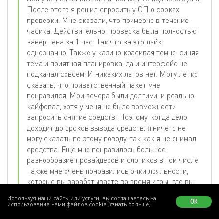
После этого я решил спросить у СП о сроках
проверки. Мне сказали, что примерно в течение
часика. Действительно, проверка была полностью
завершена за 1 час. Так что за это лайк
однозначно. Также у казино красивая темно-синяя
тема и приятная планировка, да и интерфейс не
подкачал совсем. И никаких лагов нет. Могу легко
сказать, что приветственный пакет мне
понравился. Мои вечера были долгими, и реально
кайфовал, хотя у меня не было возможности
запросить снятие средств. Поэтому, когда дело
доходит до сроков вывода средств, я ничего не
могу сказать по этому поводу, так как я не снимал
средства. Еще мне понравилось большое
разнообразие провайдеров и слотиков в том числе.
Также мне очень понравились очки лояльности,
которые вы зарабатываете во время игры, где вы
можете обменять их на бесплатные вращения или
Используя наши сайты или услуги, вы соглашаетесь на
ОК
деньги, минимальным вейджером.
использование нами файлов cookie
(Узнать больше)