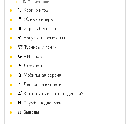
📝 Регистрация
🏠 Почтовый адрес
Heelsumstraat 51 E-Commerce Park,
Curacao
🎲 Казино игры
🤵 Живые дилеры
Зачет вейджера по играм
🍀 Играть бесплатно
🎁 Бонусы и промокоды
Слоты (могут быть исключения)
100%
🏆 Турниры и гонки
Скрэтч-карты
100%
💎 ВИП-клуб
Холдем казино
10%
🌟 Джекпоты
📱 Мобильная версия
💵 Депозит и выплаты
🍒 Как начать играть на деньги?
💁 Служба поддержки
⚖ Выводы