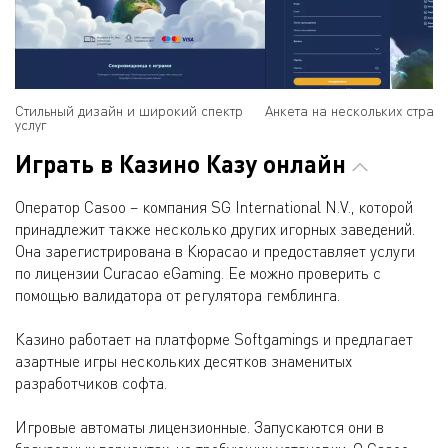
Стильный дизайн и широкий спектр
Анкета на нескольких стран
услуг
Играть в Казино Казу онлайн
Оператор Casoo – компания SG International N.V., которой
принадлежит также несколько других игорных заведений.
Она зарегистрирована в Кюрасао и предоставляет услуги
по лицензии Curacao eGaming. Ее можно проверить с
помощью валидатора от регулятора гемблинга.
Казино работает на платформе Softgamings и предлагает
азартные игры нескольких десятков знаменитых
разработчиков софта.
Игровые автоматы лицензионные. Запускаются они в