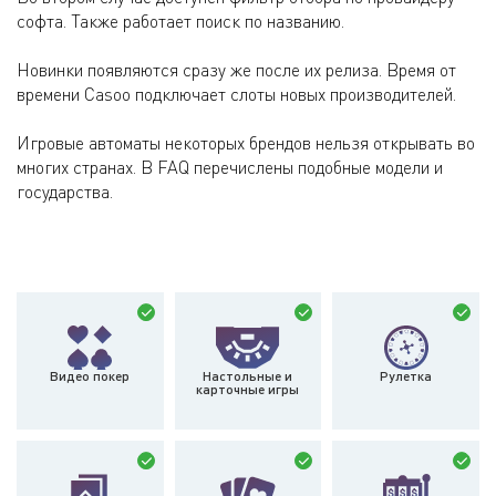
софта. Также работает поиск по названию.
Новинки появляются сразу же после их релиза. Время от
времени Casoo подключает слоты новых производителей.
Игровые автоматы некоторых брендов нельзя открывать во
многих странах. В FAQ перечислены подобные модели и
государства.
Видео покер
Настольные и
Рулетка
карточные игры