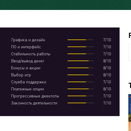
Графика и дизайн
7/10
ПО и интерфейс
7/10
Стабильность работы
7/10
Ввод/вывод денег
8/10
Бонусы и акции
8/10
Выбор игр
8/10
Служба поддержки
7/10
Платежные опции
8/10
Прогрессивные джекпоты
7/10
Законность деятельности
7/10