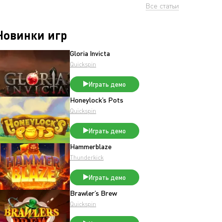
Все статьи
Новинки игр
Gloria Invicta
Quickspin
Играть демо
Honeylock’s Pots
Quickspin
Играть демо
Hammerblaze
Thunderkick
Играть демо
Brawler’s Brew
Quickspin