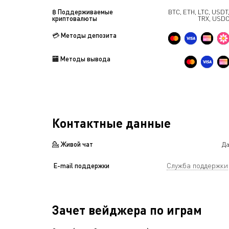
฿ Поддерживаемые
BTC, ETH, LTC, USDT,
криптовалюты
TRX, USD
💳 Методы депозита
🏧 Методы вывода
Контактные данные
💁 Живой чат
Д
Служба поддержки
E-mail поддержки
Зачет вейджера по играм