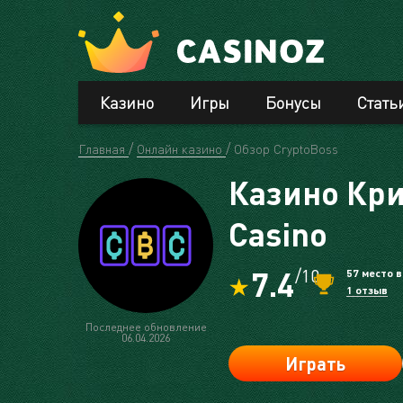
Казино
Игры
Бонусы
Стать
Главная
Онлайн казино
Обзор CryptoBoss
Казино Кри
Casino
7.4
/10
57 место 
1 отзыв
Последнее обновление
06.04.2026
Играть