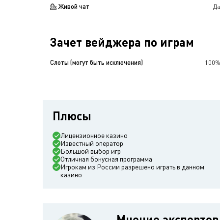
💁 Живой чат
Д
Зачет вейджера по играм
Слоты (могут быть исключения)
100
Плюсы
Лицензионное казино
Известный оператор
Большой выбор игр
Отличная бонусная программа
Игрокам из России разрешено играть в данном
казино
Мнение экспертов