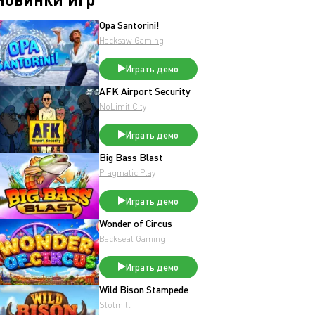
Opa Santorini!
Hacksaw Gaming
Играть демо
AFK Airport Security
NoLimit City
Играть демо
Big Bass Blast
Pragmatic Play
Играть демо
Wonder of Circus
Backseat Gaming
Играть демо
Wild Bison Stampede
Slotmill