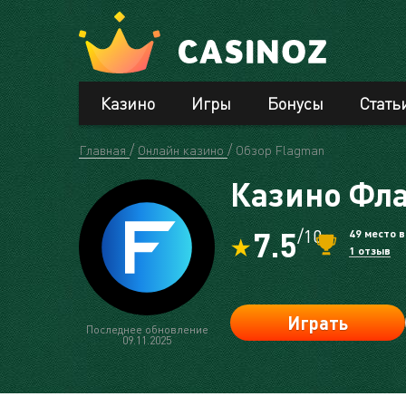
Казино
Игры
Бонусы
Стать
Главная
Онлайн казино
Обзор Flagman
Казино Фла
7.5
/10
49 место 
1 отзыв
Играть
Последнее обновление
09.11.2025