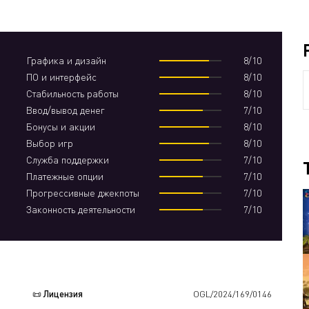
Графика и дизайн
8/10
ПО и интерфейс
8/10
Стабильность работы
8/10
Ввод/вывод денег
7/10
Бонусы и акции
8/10
Выбор игр
8/10
Служба поддержки
7/10
Платежные опции
7/10
Прогрессивные джекпоты
7/10
Законность деятельности
7/10
в
📜 Лицензия
OGL/2024/169/0146