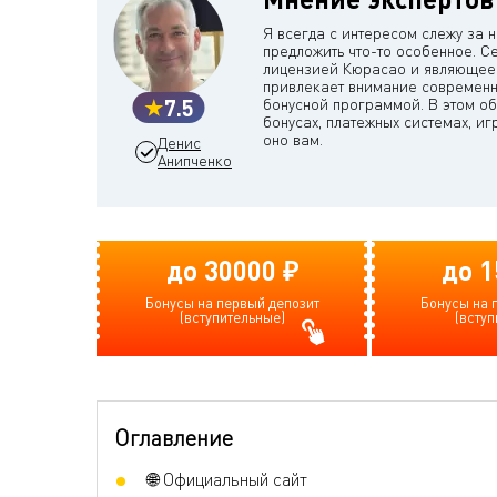
Я всегда с интересом слежу за 
предложить что-то особенное. С
лицензией Кюрасао и являющеес
привлекает внимание современ
7.5
бонусной программой. В этом об
бонусах, платежных системах, иг
оно вам.
Денис
Анипченко
до 30000 ₽
до 1
Бонусы на первый депозит
Бонусы на 
(вступительные)
(вступ
Оглавление
🌐 Официальный сайт