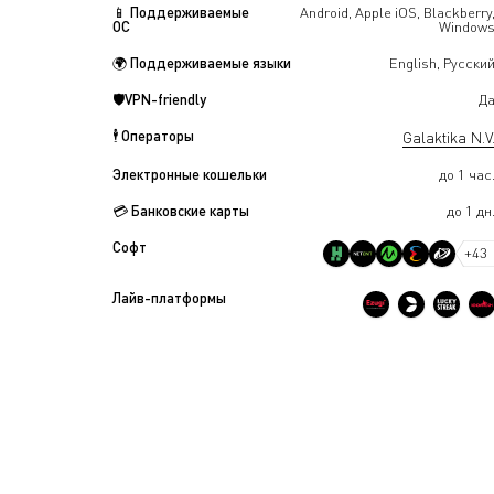
📱 Поддерживаемые
Android, Apple iOS, Blackberry,
ОС
Window
🌍 Поддерживаемые языки
English, Русски
🛡️VPN-friendly
Д
🕴 Операторы
Galaktika N.V
Электронные кошельки
до 1 час
💳 Банковские карты
до 1 дн
Софт
+43
Лайв-платформы