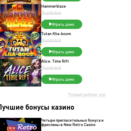
Hammerblaze
Thunderkick
Играть демо
Tutan Kha-boom
Thunderkick
Играть демо
Alice: Time Rift
Thunderkick
Играть демо
Полный рейтинг игр
Лучшие бонусы казино
Четыре пригласительных бонуса и
фриспины в New Retro Casino