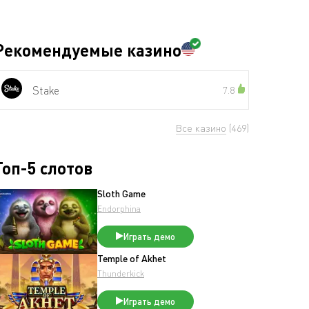
Рекомендуемые казино
Stake
7.8
Все казино
(469)
Топ-5 слотов
Sloth Game
Endorphina
Играть демо
Temple of Akhet
Thunderkick
Играть демо