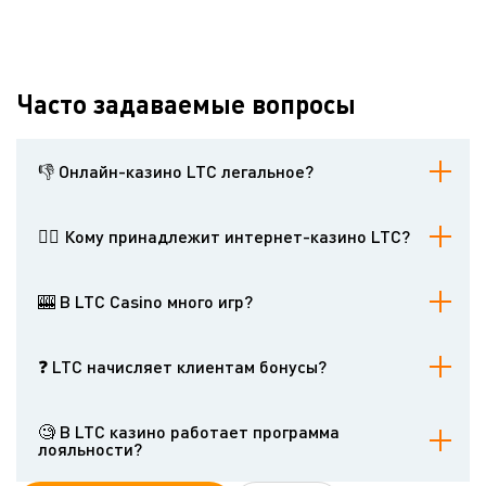
Часто задаваемые вопросы
👎 Онлайн-казино LTC легальное?
На официальном сайте заведения нет информации о лицензии.
Там не указана компания, на которую оно зарегистрировано.
🤦‍♀️ Кому принадлежит интернет-казино LTC?
Нет юридического адреса. Выводы делайте сами.
Его открыл известный стример TTR, которому уже принадлежат
другие игорные сайты.
🎰 В LTC Casino много игр?
На сайте представлены слоты нескольких провайдеров софта, а
также игры с настоящими крупье от Evolution Gaming.
❓ LTC начисляет клиентам бонусы?
Сложно сказать. На официальном сайте вообще нет раздела о
бонусной программе. В правилах о бонусах тоже не говорится.
🧐 В LTC казино работает программа
Но в личном кабинете игрока есть окошко для промо-кодов.
лояльности?
Вероятно, акции возможны на персональных условиях.