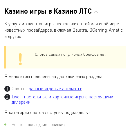
Казино игры в Казино ЛТС
К услугам клиентов игры нескольких в той или иной мере
известных провайдеров, включая Belatra, BGaming, Amatic
и других.
Слотов самых популярных брендов нет.
В меню игры поделены на два ключевых раздела:
Слоты –
разные игровые автоматы
;
Live – настольные и карточные игры с настоящими
дилерами
.
В категории слотов доступны подразделы:
Новые – последние новинки;