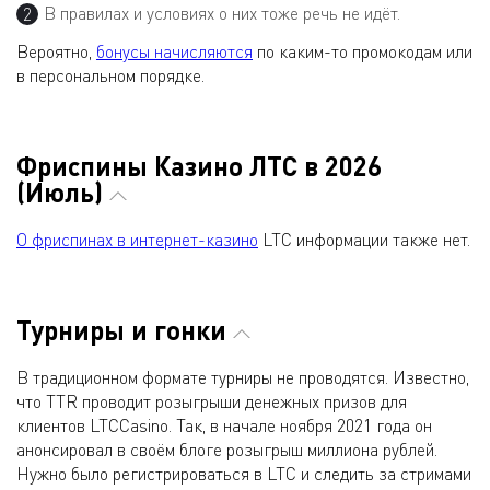
В правилах и условиях о них тоже речь не идёт.
Вероятно,
бонусы начисляются
по каким-то промокодам или
в персональном порядке.
Фриспины Казино ЛТС в 2026
(Июль)
О фриспинах в интернет-казино
LTC информации также нет.
Турниры и гонки
В традиционном формате турниры не проводятся. Известно,
что TTR проводит розыгрыши денежных призов для
клиентов LTCCasino. Так, в начале ноября 2021 года он
анонсировал в своём блоге розыгрыш миллиона рублей.
Нужно было регистрироваться в LTC и следить за стримами