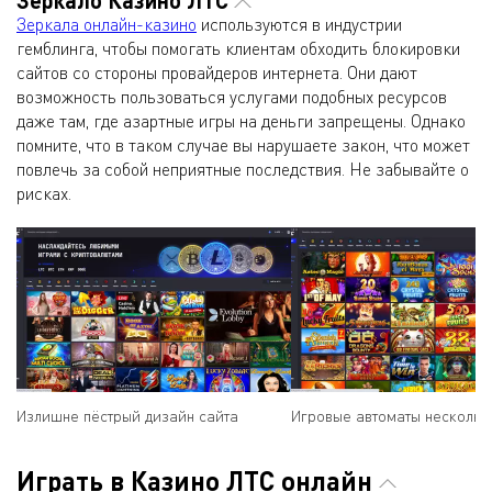
Зеркала онлайн-казино
используются в индустрии
гемблинга, чтобы помогать клиентам обходить блокировки
сайтов со стороны провайдеров интернета. Они дают
возможность пользоваться услугами подобных ресурсов
даже там, где азартные игры на деньги запрещены. Однако
помните, что в таком случае вы нарушаете закон, что может
повлечь за собой неприятные последствия. Не забывайте о
рисках.
Излишне пёстрый дизайн сайта
Игровые автоматы нескольк
Играть в Казино ЛТС онлайн