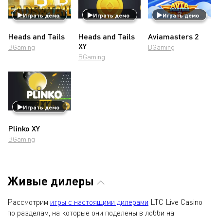
Играть демо
Играть демо
Играть демо
Heads and Tails
Heads and Tails
Aviamasters 2
XY
BGaming
BGaming
BGaming
Играть демо
Plinko XY
BGaming
Живые дилеры
Рассмотрим
игры с настоящими дилерами
LTC Live Casino
по разделам, на которые они поделены в лобби на