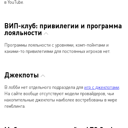
в YouTube.
ВИП-клуб: привилегии и программа
лояльности
Программы лояльности с уровнями, комп-пойнтами и
какими-то привилегиями для постоянных игроков нет.
Джекпоты
В лобби нет отдельного подраздела для
игр с джекпотами
.
На сайте вообще отсутствуют модели провайдеров, чьи
накопительные джекпоты наиболее востребованы в мире
гемблинга.