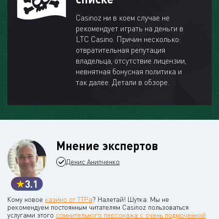
Casinoz ни в коем случае не
рекомендует играть на деньги в
LTC Casino. Причин несколько:
отвратительная репутация
владельца, отсутствие лицензии,
невнятная бонусная политика и
так далее. Детали в обзоре.
Мнение экспертов
Денис Анипченко
3.1
Кому новое
казино от ТТРа
? Налетай! Шутка. Мы не
рекомендуем постоянным читателям Casinoz пользоваться
услугами этого
сомнительного персонажа с очень подмоченной