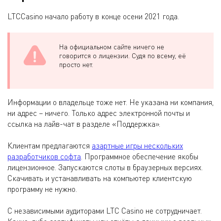
LTCCasino начало работу в конце осени 2021 года.
На официальном сайте ничего не
говорится о лицензии. Судя по всему, её
просто нет.
Информации о владельце тоже нет. Не указана ни компания,
ни адрес – ничего. Только адрес электронной почты и
ссылка на лайв-чат в разделе «Поддержка».
Клиентам предлагаются
азартные игры нескольких
разработчиков софта
. Программное обеспечение якобы
лицензионное. Запускаются слоты в браузерных версиях.
Скачивать и устанавливать на компьютер клиентскую
программу не нужно.
С независимыми аудиторами LTC Casino не сотрудничает.