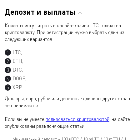
Депозит и выплаты
Клиенты могут играть в онлайн-казино LTC только на
криптовалюту. При регистрации нужно выбрать один из
следующих вариантов:
LTC,
ETH,
BTC,
DOGE,
XRP.
Доллары, евро, рубли или денежные единицы других стран
не принимаются.
Если вы не умеете
пользоваться криптовалютой
, на сайте
опубликованы разъясняющие статьи.
Минимальный депозит - 100 μBTC / 10 mLTC / 10 mETH / 1