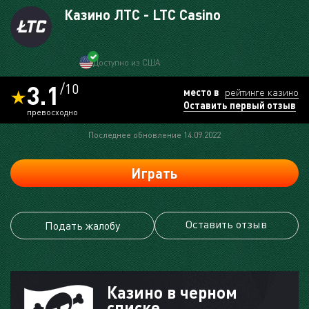
Казино ЛТС - LTC Casino
Доступно из США
3.1
/10
место в
рейтинге казино
Оставить первый отзыв
превосходно
Последнее обновление 14.09.2022
Играть
Оставить отзыв
Подать жалобу
Казино в черном
списке