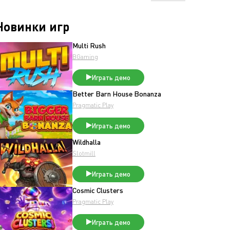
Новинки игр
Multi Rush
BGaming
Играть демо
Better Barn House Bonanza
Pragmatic Play
Играть демо
Wildhalla
Slotmill
Играть демо
Cosmic Clusters
Pragmatic Play
Играть демо