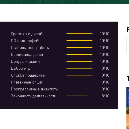
Графика и дизайн
10/10
ПО и интерфейс
10/10
Стабильность работы
10/10
Ввод/вывод денег
10/10
Бонусы и акции
10/10
Выбор игр
10/10
Служба поддержки
10/10
Платежные опции
10/10
Прогрессивные джекпоты
10/10
Законность деятельности
8/10