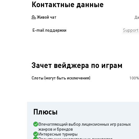
Контактные данные
💁 Живой чат
Д
Support
E-mail поддержки
Зачет вейджера по играм
Слоты (могут быть исключения)
100
Плюсы
Впечатляющий выбор лицензионных игр разных
жанров и брендов
Интересные турниры
Розыгрыши накопительных джекпотов