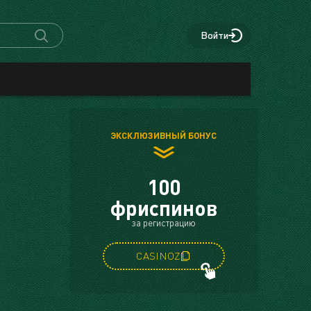
Войти
ЭКСКЛЮЗИВНЫЙ БОНУС
100
фриспинов
за регистрацию
CASINOZ