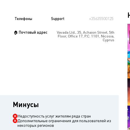
а
+35635500125
Телефоны
Support
🏠 Почтовый адрес
Vavada Ltd., 35, Achaion Street, 5th
Floor, Office 17, P.C. 1101, Nicosia,
Cyprus
%
Минусы
Недоступность услуг жителям ряда стран
Дополнительные ограничения для пользователей из
некоторых регионов