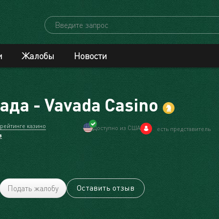
и
Жалобы
Новости
ада - Vavada Casino
рейтинге казино
Доступно из США
есть представитель
в
Оставить отзыв
Подать жалобу