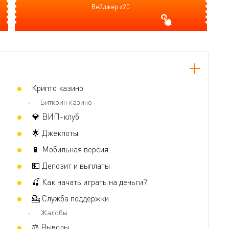
Вейджер x20
Крипто казино
Биткоин казино
💎 ВИП-клуб
🌟 Джекпоты
📱 Мобильная версия
💵 Депозит и выплаты
🍒 Как начать играть на деньги?
💁 Служба поддержки
Жалобы
⚖ Выводы