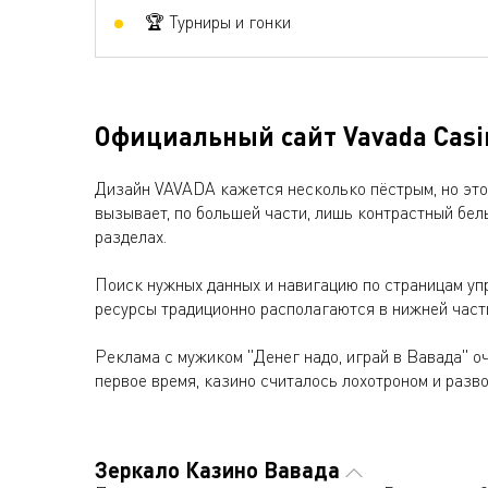
🏆 Турниры и гонки
Официальный сайт Vavada Cas
Дизайн VAVADA кажется несколько пёстрым, но это
вызывает, по большей части, лишь контрастный бе
разделах.
Поиск нужных данных и навигацию по страницам уп
ресурсы традиционно располагаются в нижней част
Реклама с мужиком "Денег надо, играй в Вавада" о
первое время, казино считалось лохотроном и разво
Зеркало Казино Вавада