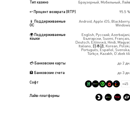
Тип казино
Браузерный, Мобильный, Лай
↩️ Процент возврата (RTP)
95.5 
📱 Поддерживаемые
Android, Apple iOS, Blackberry,
ОС
Window
🌍 Поддерживаемые
English, Русский, Azerbaijani,
языки
Български, Suomi, Français,
Deutsch, Ελληνικά, Hindi, Magyar,
Italiano, 日本語, Korean, Polski,
Português, Español, Svenska,
Türkçe, Kazakh, Оʻzbek til
💳 Банковские карты
до 2 дн
🏦 Банковские счета
до 3 дн
Софт
+45
Лайв-платформы