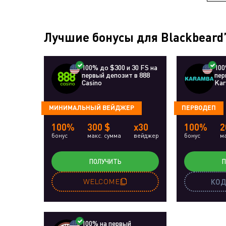
Лучшие бонусы для Blackbeard’
100% до $300 и 30 FS на
100
первый депозит в 888
пер
Casino
Ka
МИНИМАЛЬНЫЙ ВЕЙДЖЕР
ПЕРВОДЕП
100%
300 $
x30
100%
2
бонус
макс. сумма
вейджер
бонус
м
ПОЛУЧИТЬ
П
WELCOME
КОД
100% на первый