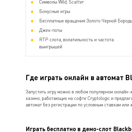
Символы Wild, Scatter
Бонусные игры
Бесплатные вращения Золото Черной Бород
Джек-поты
RTP слота, волатильность и частота
выигрышей
Где играть онлайн в автомат Bl
Запустить игру можно в любом популярном онлайн-к
казино, работающих на софте Cryptologic и предлаг
автомат без регистрации по условным ставкам или ж
Играть бесплатно в демо-слот Blackb