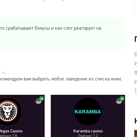
сто срабатывают бонусы и как слот реагирует на
Б
И
t
Ф
рекомендуем вам выбрать любое заведение из списка ниже.
И
Т
Vegas Casino
Karamba casino
ейтинг 7.8
Рейтинг 7.2