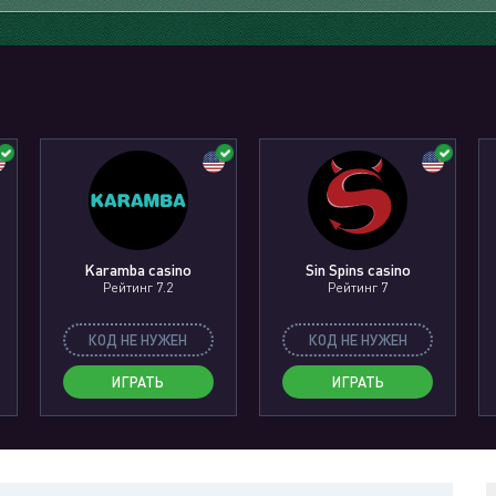
Karamba casino
Sin Spins casino
Рейтинг 7.2
Рейтинг 7
КОД НЕ НУЖЕН
КОД НЕ НУЖЕН
ИГРАТЬ
ИГРАТЬ