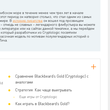
рибском море в течение менее чем трех лет в начале
этот период он натворил столько, что стал одним из самых
 мире. В
историю пиратства
он вошел под прозвищем
 – отнюдь не славных – легендарного флибустьера вы можете
 литературе или на сайтах данной тематики, а мы перейдем
, который разработчики из Cryptologic посвятили
красочная модель по мотивам полулегендарных историй о
Тича.
Сравнение Blackbeard’s Gold (Cryptologic) с
аналогами
ld
Стратегия: Как чаще выигрывать
Еще игры от Cryptologic
Как играть в Blackbeard’s Gold?