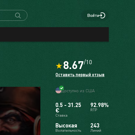
Войти
8.67
/10
Оставить первый отзыв
Доступно из США
0.5 - 31.25
92.98%
€
RTP
Ставка
Высокая
243
Волатильность
Линий