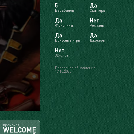
5
Да
Барабанов
Скаттеры
Да
Нет
Фриспины
Респины
Да
Да
Бонусные игры
Джокеры
Нет
3D-слот
Последнее обновление
17.10.2025
промокод
WELCOME