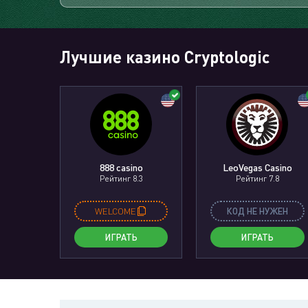
Лучшие казино Cryptologic
888 casino
LeoVegas Casino
Рейтинг 8.3
Рейтинг 7.8
WELCOME
КОД НЕ НУЖЕН
ИГРАТЬ
ИГРАТЬ