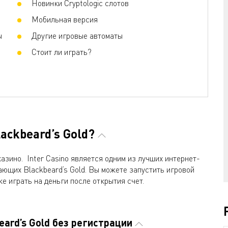
Новинки Cryptologic слотов
Мобильная версия
ы
Другие игровые автоматы
Стоит ли играть?
ackbeard’s Gold?
азино. Inter Casino является одним из лучших интернет-
ающих Blackbeard’s Gold. Вы можете запустить игровой
е играть на деньги после открытия счет.
eard’s Gold без регистрации