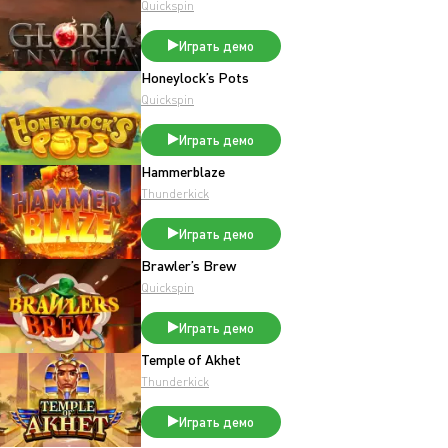
Quickspin
Играть демо
Honeylock’s Pots
Quickspin
Играть демо
Hammerblaze
Thunderkick
Играть демо
Brawler’s Brew
Quickspin
Играть демо
Temple of Akhet
Thunderkick
Играть демо