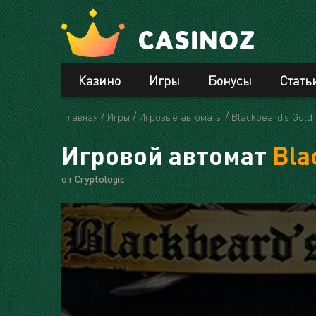
Казино
Игры
Бонусы
Стать
Главная
Игры
Игровые автоматы
Blackbeard’s Gold
Игровой автомат
Bla
от Cryptologic