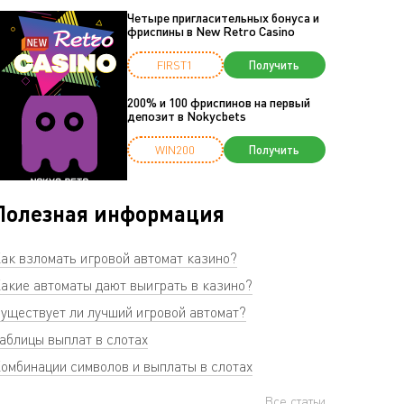
Четыре пригласительных бонуса и
фриспины в New Retro Casino
FIRST1
Получить
200% и 100 фриспинов на первый
депозит в Nokycbets
WIN200
Получить
Полезная информация
ак взломать игровой автомат казино?
акие автоматы дают выиграть в казино?
уществует ли лучший игровой автомат?
аблицы выплат в слотах
омбинации символов и выплаты в слотах
Все статьи