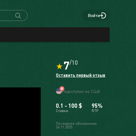
Войти
7
/10
Оставить первый отзыв
Недоступно из США
0.1 - 100 $
95%
Ставка
RTP
Последнее обновление
24.11.2025