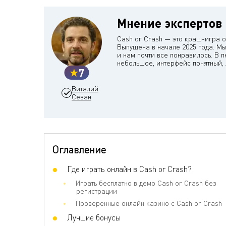
Мнение экспертов
Cash or Crash — это краш-игра 
Выпущена в начале 2025 года. Мы
и нам почти все понравилось. В 
небольшое, интерфейс понятный,
7
Виталий
Севан
Оглавление
Где играть онлайн в Cash or Crash?
Играть бесплатно в демо Cash or Crash без
регистрации
Проверенные онлайн казино с Cash or Crash
Лучшие бонусы