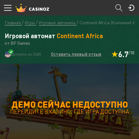
Главная
Игры
Игровые автоматы
Continent Africa (Континент Аф
Игровой автомат
Continent Africa
от BF Games
6.7
/10
Оставить первый отзыв
Доступно из США
ДЕМО СЕЙЧАС НЕДОСТУПНО
ПЕРЕЙДИТЕ В КАЗИНО, ГДЕ ИГРА ДОСТУПНА