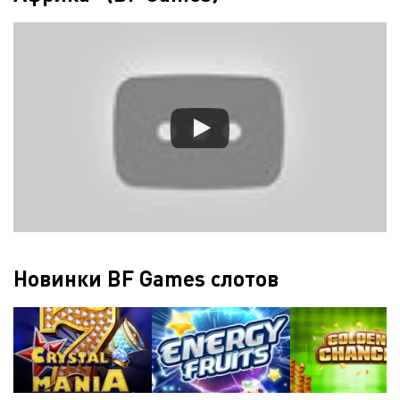
Новинки BF Games слотов