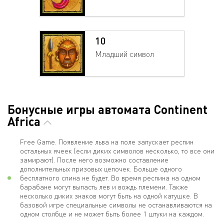
10
Младший символ
Бонусные игры автомата Continent
Africa
Free Game. Появление льва на поле запускает респин
остальных ячеек (если диких символов несколько, то все они
замирают). После него возможно составление
дополнительных призовых цепочек. Больше одного
бесплатного спина не будет. Во время респина на одном
барабане могут выпасть лев и вождь племени. Также
несколько диких знаков могут быть на одной катушке. В
базовой игре специальные символы не останавливаются на
одном столбце и не может быть более 1 штуки на каждом.