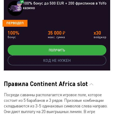
100% бонус до 500 EUR + 200 фриспинов в YoYo
казино
ПЕРВОДЕП
100%
35 000 ₽
x30
бонус
макс. сумма
вейджер
ПОЛУЧИТЬ
КОД НЕ НУЖЕН
Правила Continent Africa slot
Посреди саванны располагается игровое поле, которое
состоит из 5 барабанов и 3 рядов. Призовые комбинации
складываются из 3-5 одинаковых символов слева направо.
Они дают выплату на 20 выигрышных линиях. В игре