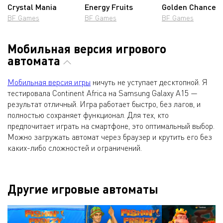
Crystal Mania
Energy Fruits
Golden Chance
BF Games
BF Games
BF Games
Мобильная версия игрового
автомата
Мобильная версия игры
ничуть не уступает десктопной. Я
тестировала Continent Africa на Samsung Galaxy A15 —
результат отличный. Игра работает быстро, без лагов, и
полностью сохраняет функционал. Для тех, кто
предпочитает играть на смартфоне, это оптимальный выбор.
Можно загружать автомат через браузер и крутить его без
каких-либо сложностей и ограничений.
Другие игровые автоматы