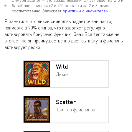
Символ Scatter — это вождь племени. Он выпадает на 2, 3 и 4
барабане, принося х2 и х20 от ставки за 2 и 3 штуки
соответственно. Запускает
фриспины с множителем
.
Я заметила, что дикий символ выпадает очень часто,
примерно в 90% спинов, что позволяет регулярно
активировать бонусную функцию. Знак Scatter также не
отстает, но он преимущественно дает выплату, а фриспины
активирует редко.
Wild
Дикий
Scatter
Триггер фриспинов