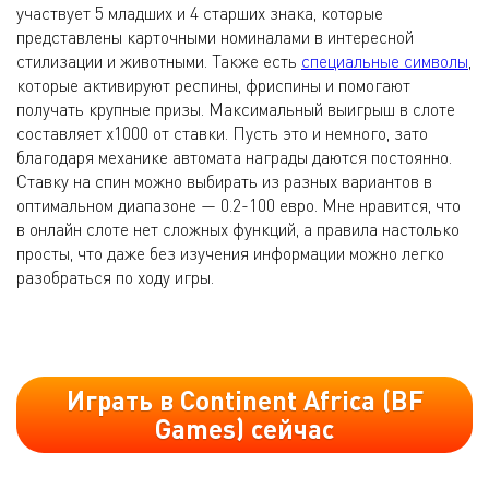
участвует 5 младших и 4 старших знака, которые
представлены карточными номиналами в интересной
стилизации и животными. Также есть
специальные символы
,
которые активируют респины, фриспины и помогают
получать крупные призы. Максимальный выигрыш в слоте
составляет х1000 от ставки. Пусть это и немного, зато
благодаря механике автомата награды даются постоянно.
Ставку на спин можно выбирать из разных вариантов в
оптимальном диапазоне — 0.2-100 евро. Мне нравится, что
в онлайн слоте нет сложных функций, а правила настолько
просты, что даже без изучения информации можно легко
разобраться по ходу игры.
Играть в Continent Africa (BF
Games) сейчас