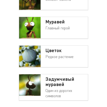
Муравей
Главный герой
Цветок
Редкое растение
Задумчивый
муравей
Один из дорогих
символов