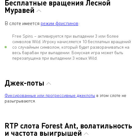
Бесплатные вращения Лесной
Муравей
В слоте имеется
режим фриспинов
:
Free Spins – активируется при выпадении 3 или более
символов Wild. Игроку начисляется 10 бесплатных вращений
со случайным символом, который будет разворачиваться на
весь барабан при выпадении. Бонусная игра может быть
перезапущена при выпадении 3 новых Wild.
Джек-поты
Фиксированные или прогрессивные джекпоты
в этом слоте не
разыгрываются.
RTP слота Forest Ant, волатильность
и частота выигрышей