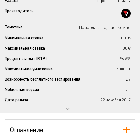
Раздел
Игровые автоматы
Производитель
Тематика
Природа
Лес
Насекомые
,
,
Минимальная ставка
0.10 €
Максимальная ставка
100 €
Процент выплат (RTP)
96.6%
Максимальное умножение
5000 : 1
Возможность бесплатного тестирования
Да
Мобильная версия
Да
Дата релиза
22 декабря 2017
Прогрессивный джекпот
Нет
Количество барабанов
5
Оглавление
Количество линий
20