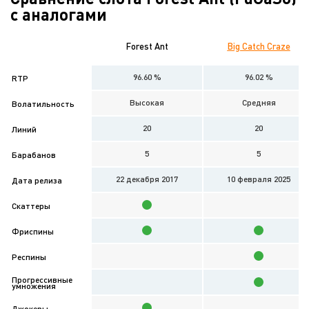
с аналогами
Forest Ant
Big Catch Craze
96.60 %
96.02 %
RTP
Высокая
Средняя
Волатильность
20
20
Линий
5
5
Барабанов
22 декабря 2017
10 февраля 2025
Дата релиза
Скаттеры
Фриспины
Респины
Прогрессивные
умножения
Джокеры