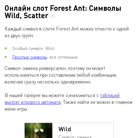
Онлайн слот Forest Ant: Символы
Wild, Scatter
Каждый символ в слоте Forest Ant можно отнести к одной
из двух групп:
Особый символ: Wild;
Простые символы
: все остальные.
Символ-замена универсален, поэтому он может
использоваться при составлении любой комбинации,
включая сразу несколько одновременно.
В нашей галерее вы можете ознакомиться с
таблицей
выплат игрового автомата
. Также найти ее можно в главном
меню игры.
Wild
Символ-замена