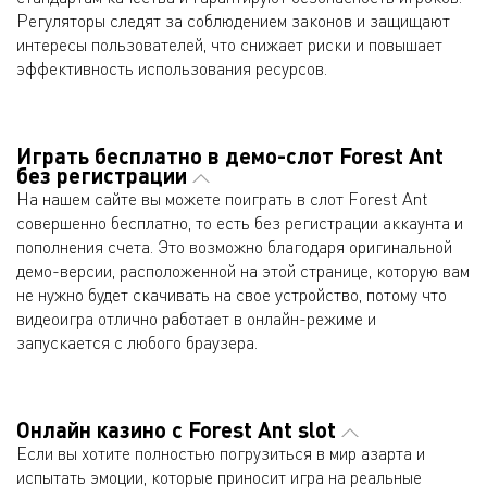
Регуляторы следят за соблюдением законов и защищают
интересы пользователей, что снижает риски и повышает
эффективность использования ресурсов.
Играть бесплатно в демо-слот Forest Ant
без регистрации
На нашем сайте вы можете поиграть в слот Forest Ant
совершенно бесплатно, то есть без регистрации аккаунта и
пополнения счета. Это возможно благодаря оригинальной
демо-версии, расположенной на этой странице, которую вам
не нужно будет скачивать на свое устройство, потому что
видеоигра отлично работает в онлайн-режиме и
запускается с любого браузера.
Онлайн казино с Forest Ant slot
Если вы хотите полностью погрузиться в мир азарта и
испытать эмоции, которые приносит игра на реальные