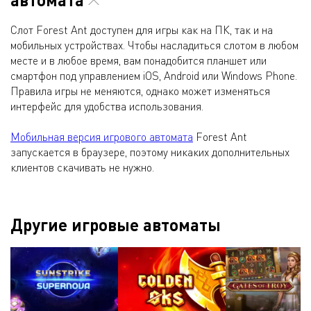
Слот Forest Ant доступен для игры как на ПК, так и на
мобильных устройствах. Чтобы насладиться слотом в любом
месте и в любое время, вам понадобится планшет или
смартфон под управлением iOS, Android или Windows Phone.
Правила игры не меняются, однако может изменяться
интерфейс для удобства использования.
Мобильная версия игрового автомата
Forest Ant
запускается в браузере, поэтому никаких дополнительных
клиентов скачивать не нужно.
Другие игровые автоматы