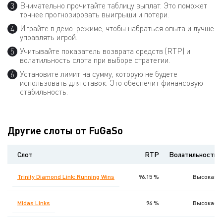
Внимательно прочитайте таблицу выплат. Это поможет
точнее прогнозировать выигрыши и потери.
Играйте в демо-режиме, чтобы набраться опыта и лучше
управлять игрой.
Учитывайте показатель возврата средств (RTP) и
волатильность слота при выборе стратегии.
Установите лимит на сумму, которую не будете
использовать для ставок. Это обеспечит финансовую
стабильность.
Другие слоты от FuGaSo
Слот
RTP
Волатильность
Trinity Diamond Link: Running Wins
96.15 %
Высокая
Midas Links
96 %
Высокая