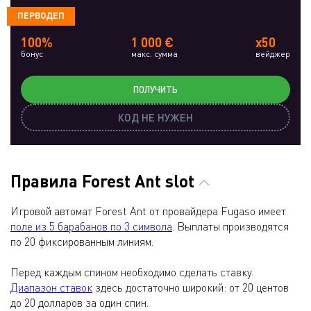
ПЕРВОДЕП
100%
1 000 €
x50
бонус
макс. сумма
вейджер
ПОЛУЧИТЬ
КОД НЕ НУЖЕН
Правила Forest Ant slot
Игровой автомат Forest Ant от провайдера Fugaso имеет
поле из 5 барабанов по 3 символа
. Выплаты производятся
по 20 фиксированным линиям.
Перед каждым спином необходимо сделать ставку.
Диапазон ставок
здесь достаточно широкий: от 20 центов
до 20 долларов за один спин.