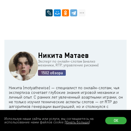
Никита Матаев
Эксперт по онлайн-слотам (анализ
механики, RTP, управление рисками)
1502 обзора
Никита (motyathewise) — специалист по онлайн-слотам, чья
экспертиза сочетает глубокие знания игровой механики и
личный опыт. С ранних лет увлеченный азартными играми, он
не только изучил технические аспекты слотов — от RTP до
алгоритмов генерации выигрышей, но и столкнулся с
проблемой игровой зависимости, что позволяет ему
понимать психологию игроков. В профессиональной
Используя наши сайты или услуги, вы соглашаетесь на
деятельности Никита фокусируется на создании контента,
ОК
использование нами файлов cookie
(Узнать больше)
который объясняет нюансы гемблинга, помогая
пользователям минимизировать риски. Его подход основан