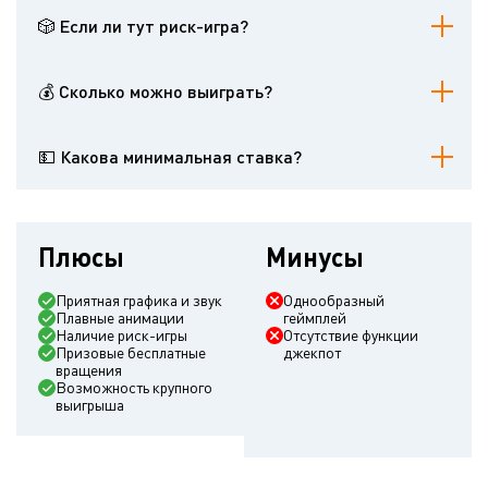
🎲 Если ли тут риск-игра?
Да. Благодаря ей вы можете увеличить выигрыш.
💰 Сколько можно выиграть?
Максимальный выигрыш составляет х10000 от размера ставки.
💵 Какова минимальная ставка?
Минимальная ставка равна 20 центам.
Плюсы
Минусы
Приятная графика и звук
Однообразный
Плавные анимации
геймплей
Наличие риск-игры
Отсутствие функции
Призовые бесплатные
джекпот
вращения
Возможность крупного
выигрыша