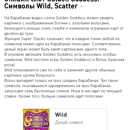
Символы Wild, Scatter
На барабанах видео-слота Golden Goddess можно увидеть
картинки с изображением богини с золотыми волосами,
белокурого юноши, коня, голубя и номиналов игральных карт от
десятки до туза.
Функция Super Stacks означает, что в каждом спине любой из
символов может идти на барабанах полосами. Соответственно,
целый экран может быть занят картинками одного типа.
В игровом автомате Golden Goddess есть несколько особых
символов: Wild (логотип игры Golden Goddess) и Bonus (красная
роза).
Wild оплачивается сам по себе и заменяет другие обычные
картинки, кроме бонусного.
Bonus выпадает только на трех средних барабанах. Три таких
символа, оказавшиеся одновременно на трех барабанах,
запускают семь бесплатных спинов. Игра в них идет по текущей
ставке. Кроме того, больше символов идет полосами.
Wild
Дикий символ