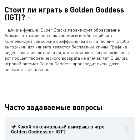
Стоит ли играть в Golden Goddess
(IGT)?
Наличие функции Super Stacks гарантирует образование
большого количества оплачиваемых комбинаций, что
компенсирует невысокие коэффициенты выплат по ним. Особо
выгодными для клиента являются бесплатные спины. Графика
видео-слота очень приятная, как и звуковое сопровождение, а
вот процент теоретического возврата не впечатляет. В целом,
игровой автомат Golden Goddess производит очень даже
неплохое впечатление.
Часто задаваемые вопросы
💎 Какой максимальный выигрыш в игре
Golden Goddess от IGT?