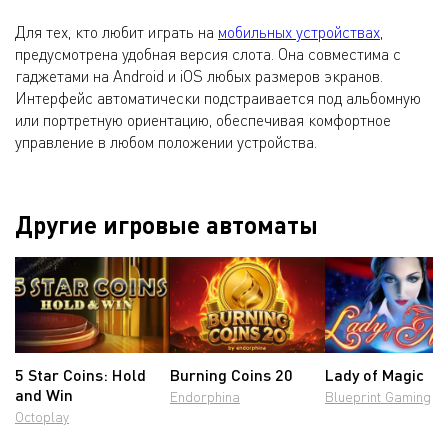
Для тех, кто любит играть на
мобильных устройствах
,
предусмотрена удобная версия слота. Она совместима с
гаджетами на Android и iOS любых размеров экранов.
Интерфейс автоматически подстраивается под альбомную
или портретную ориентацию, обеспечивая комфортное
управление в любом положении устройства.
Другие игровые автоматы
5 Star Coins: Hold
Burning Coins 20
Lady of Magic
and Win
Endorphina
Blueprint Gaming
Octoplay