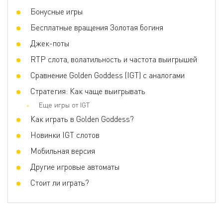
Бонусные игры
3D слот
Нет
Бесплатные вращения Золотая богиня
Респины
Нет
Джек-поты
Фриспины
Да
RTP слота, волатильность и частота выигрышей
Прогрессивные умножения
Нет
Сравнение Golden Goddess (IGT) с аналогами
Стратегия: Как чаще выигрывать
Еще игры от IGT
Как играть в Golden Goddess?
Новинки IGT слотов
Мобильная версия
Другие игровые автоматы
Стоит ли играть?