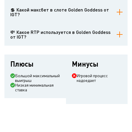
х1000
💲 Какой максбет в слоте Golden Goddess от
IGT?
800
💸 Какое RTP используется в Golden Goddess
от IGT?
94.75%
Плюсы
Минусы
Большой максимальный
Игровой процесс
выигрыш
надоедает
Низкая минимальная
ставка