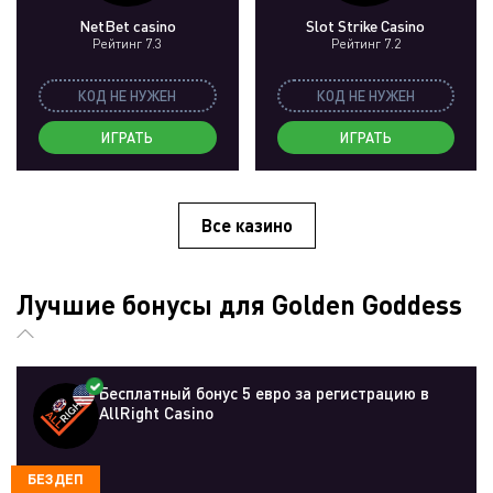
NetBet сasino
Slot Strike Casino
Рейтинг 7.3
Рейтинг 7.2
КОД НЕ НУЖЕН
КОД НЕ НУЖЕН
ИГРАТЬ
ИГРАТЬ
Все казино
Лучшие бонусы для Golden Goddess
Бесплатный бонус 5 евро за регистрацию в
AllRight Casino
БЕЗДЕП