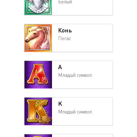
Белый
Конь
Пегас
A
Младшй символ
K
Младшй символ