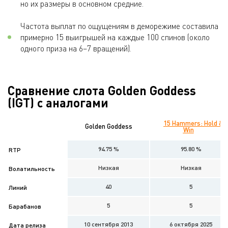
но их размеры в основном средние.
Частота выплат по ощущениям в деморежиме составила
примерно 15 выигрышей на каждые 100 спинов (около
одного приза на 6–7 вращений).
Сравнение слота Golden Goddess
(IGT) с аналогами
15 Hammers: Hold &
Golden Goddess
Win
94.75 %
95.80 %
RTP
Низкая
Низкая
Волатильность
40
5
Линий
5
5
Барабанов
10 сентября 2013
6 октября 2025
Дата релиза