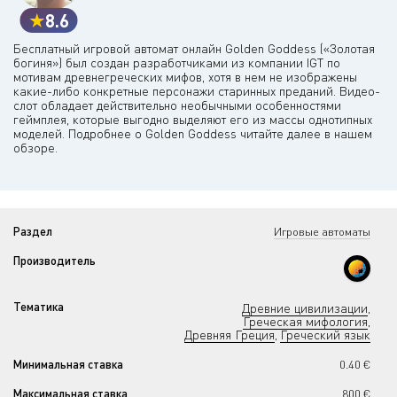
8.6
Бесплатный игровой автомат онлайн Golden Goddess («Золотая
богиня») был создан разработчиками из компании IGT по
мотивам древнегреческих мифов, хотя в нем не изображены
какие-либо конкретные персонажи старинных преданий. Видео-
слот обладает действительно необычными особенностями
геймплея, которые выгодно выделяют его из массы однотипных
моделей. Подробнее о Golden Goddess читайте далее в нашем
обзоре.
Раздел
Игровые автоматы
Производитель
Тематика
Древние цивилизации
,
Греческая мифология
,
Древняя Греция
Греческий язык
,
Минимальная ставка
0.40 €
Максимальная ставка
800 €