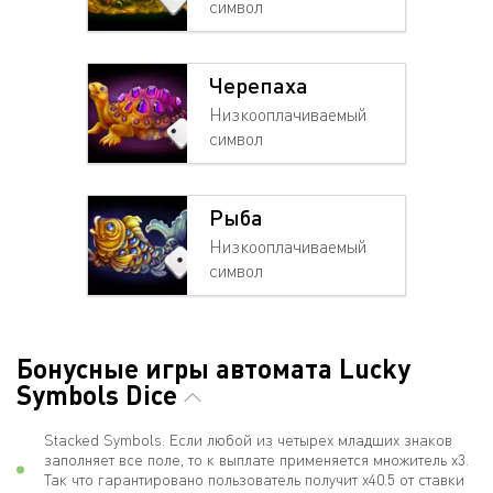
символ
Черепаха
Низкооплачиваемый
символ
Рыба
Низкооплачиваемый
символ
Бонусные игры автомата Lucky
Symbols Dice
Stacked Symbols. Если любой из четырех младших знаков
заполняет все поле, то к выплате применяется множитель х3.
Так что гарантировано пользователь получит х40.5 от ставки