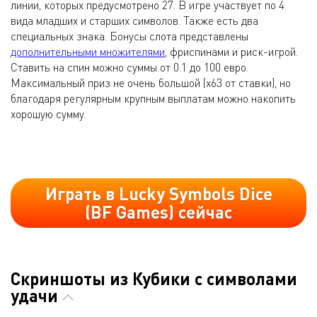
линии, которых предусмотрено 27. В игре участвует по 4
вида младших и старших символов. Также есть два
специальных знака. Бонусы слота представлены
дополнительными множителями
, фриспинами и риск-игрой.
Ставить на спин можно суммы от 0.1 до 100 евро.
Максимальный приз не очень большой (х63 от ставки), но
благодаря регулярным крупным выплатам можно накопить
хорошую сумму.
Играть в Lucky Symbols Dice
(BF Games) сейчас
Скриншоты из Кубики с символами
удачи