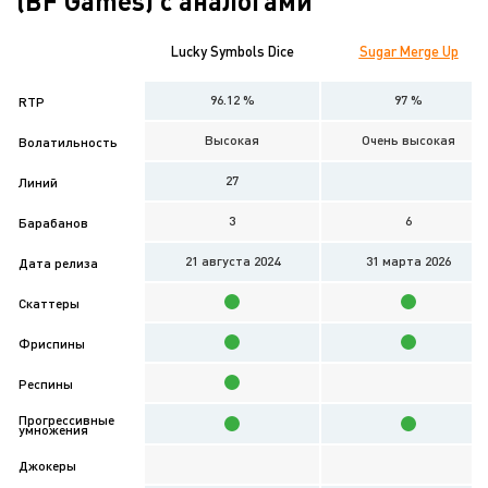
(BF Games) с аналогами
Lucky Symbols Dice
Sugar Merge Up
96.12 %
97 %
RTP
Высокая
Очень высокая
Волатильность
27
Линий
3
6
Барабанов
21 августа 2024
31 мартa 2026
Дата релиза
Скаттеры
Фриспины
Респины
Прогрессивные
умножения
Джокеры