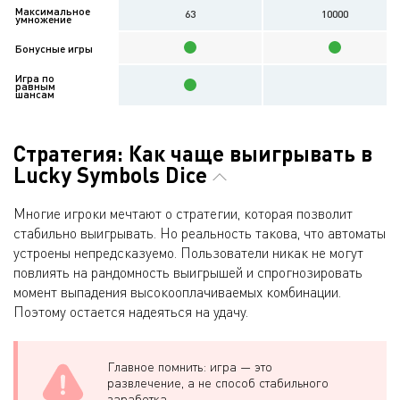
Максимальное
63
10000
умножение
Бонусные игры
Игра по
равным
шансам
Стратегия: Как чаще выигрывать в
Lucky Symbols Dice
Многие игроки мечтают о стратегии, которая позволит
стабильно выигрывать. Но реальность такова, что автоматы
устроены непредсказуемо. Пользователи никак не могут
повлиять на рандомность выигрышей и спрогнозировать
момент выпадения высокооплачиваемых комбинации.
Поэтому остается надеяться на удачу.
Главное помнить: игра — это
развлечение, а не способ стабильного
заработка.