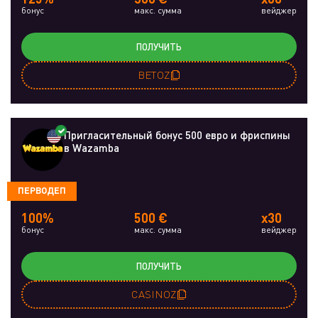
бонус
макс. сумма
вейджер
ПОЛУЧИТЬ
BETOZ
Пригласительный бонус 500 евро и фриспины
в Wazamba
ПЕРВОДЕП
100%
500 €
x30
бонус
макс. сумма
вейджер
ПОЛУЧИТЬ
CASINOZ