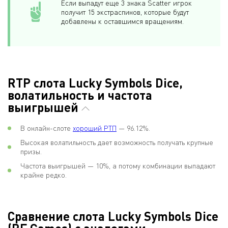
Если выпадут еще 3 знака Scatter игрок
получит 15 экстраспинов, которые будут
добавлены к оставшимся вращениям.
RTP слота Lucky Symbols Dice,
волатильность и частота
выигрышей
В онлайн-слоте
хороший РТП
— 96.12%.
Высокая волатильность дает возможность получать крупные
призы.
Частота выигрышей — 10%, а потому комбинации выпадают
крайне редко.
Сравнение слота Lucky Symbols Dice