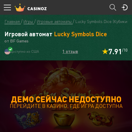
Главная
Игры
Игровые автоматы
Lucky Symbols Dice (Кубики с
Игровой автомат
Lucky Symbols Dice
от BF Games
7.91
/10
1 отзыв
Доступно из США
ДЕМО СЕЙЧАС НЕДОСТУПНО
ПЕРЕЙДИТЕ В КАЗИНО, ГДЕ ИГРА ДОСТУПНА