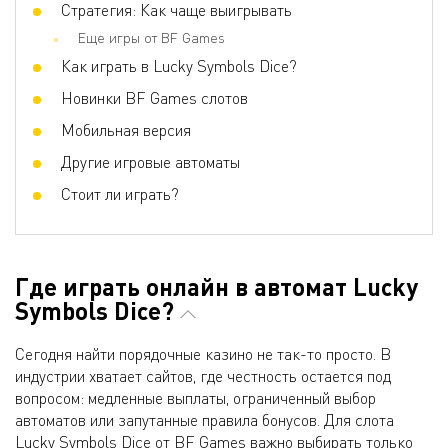
Стратегия: Как чаще выигрывать
Еще игры от BF Games
Как играть в Lucky Symbols Dice?
Новинки BF Games слотов
Мобильная версия
Другие игровые автоматы
Стоит ли играть?
Где играть онлайн в автомат Lucky
Symbols Dice?
Сегодня найти порядочные казино не так-то просто. В
индустрии хватает сайтов, где честность остается под
вопросом: медленные выплаты, ограниченный выбор
автоматов или запутанные правила бонусов. Для слота
Lucky Symbols Dice от BF Games важно выбирать только