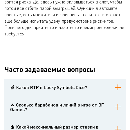
боится риска. Да, здесь нужно вкладываться в слот, чтобы
потом все отбить парой выигрышей. Функции в автомате
простые, есть множители и фриспины, а для тех, кто хочет
еще больше испытать удачу, предусмотрена риск-игра.
Большего для приятного и азартного времяпровождения не
требуется.
Часто задаваемые вопросы
🍏 Каков RTP в Lucky Symbols Dice?
Уровень возврата игроку составляет 96.12%.
🔥 Сколько барабанов и линий в игре от BF
Games?
В онлайн-слоте предлагается 3 барабана в 3 ряда и 27
фиксированных линий выплат.
💲 Какой максимальный размер ставки в