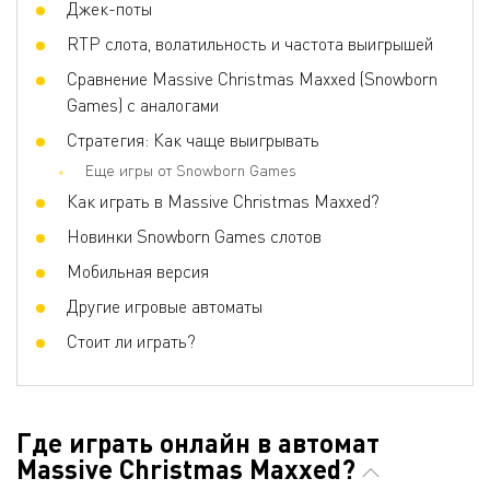
Прогрессивные умножения
Да
Джек-поты
RTP слота, волатильность и частота выигрышей
Сравнение Massive Christmas Maxxed (Snowborn
Games) с аналогами
Стратегия: Как чаще выигрывать
Еще игры от Snowborn Games
Как играть в Massive Christmas Maxxed?
Новинки Snowborn Games слотов
Мобильная версия
Другие игровые автоматы
Стоит ли играть?
Где играть онлайн в автомат
Massive Christmas Maxxed?