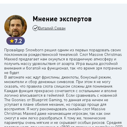
Мнение экспертов
Виталий Севан
7.2
Провайдер Snowborn решил одним из первых порадовать своих
поклонников рождественской тематикой. Слот Massive Christmas
Maxxed предлагает нам окунуться в праздничную атмосферу и
получить массу удовольствия от азарта. Игра вышла достойной
внимания и богатой на функционал, так что время зря потрачено
не будет.
В автомате нас ждут фриспины, джекпоты, бонусный режим,
множители и сбор денежных символов. При этом я не могу
сказать, что правила слота слишком сложны для понимания.
Каждая функция прекрасно сочетается с остальными и вполне
логично вписывается в геймплей. Если сравнивать с новинкой
The Goonies от Blueprint Gaming, то данная игра ничем не
уступает в плане обилия механик, но гораздо проще для
восприятия. Я могу рекомендовать онлайн-слот Massive
Christmas Maxxed даже начинающим игрокам, так как они
смогут в нем легко разобраться. К тому же, технические
параметры очень мягкие и не скрывают особых рисков. Средняя
волатильность при максвине в х7500 от ставки и с достойным РТП