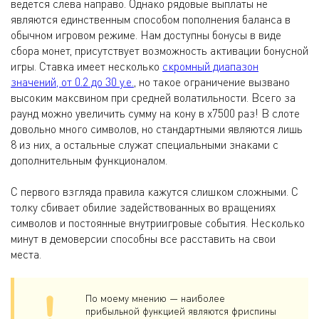
ведется слева направо. Однако рядовые выплаты не
являются единственным способом пополнения баланса в
обычном игровом режиме. Нам доступны бонусы в виде
сбора монет, присутствует возможность активации бонусной
игры. Ставка имеет несколько
скромный диапазон
значений, от 0.2 до 30 у.е.
, но такое ограничение вызвано
высоким максвином при средней волатильности. Всего за
раунд можно увеличить сумму на кону в х7500 раз! В слоте
довольно много символов, но стандартными являются лишь
8 из них, а остальные служат специальными знаками с
дополнительным функционалом.
С первого взгляда правила кажутся слишком сложными. С
толку сбивает обилие задействованных во вращениях
символов и постоянные внутриигровые события. Несколько
минут в демоверсии способны все расставить на свои
места.
По моему мнению — наиболее
прибыльной функцией являются фриспины