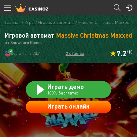
CASINOZ
ПЕРЕЙТИ
Главная
Игры
Игровые автоматы
Massive Christmas Maxxed (М
Игровой автомат
Massive Christmas Maxxed
от Snowborn Games
7.2
/10
2 отзыва
Доступно из США
Играть демо
100% бесплатно
Играть онлайн