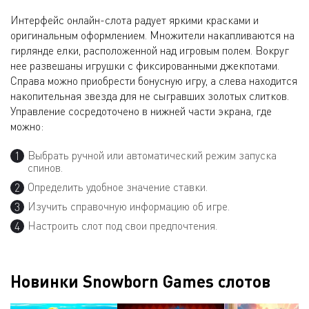
Интерфейс онлайн-слота радует яркими красками и
оригинальным оформлением. Множители накапливаются на
гирлянде елки, расположенной над игровым полем. Вокруг
нее развешаны игрушки с фиксированными джекпотами.
Справа можно приобрести бонусную игру, а слева находится
накопительная звезда для не сыгравших золотых слитков.
Управление сосредоточено в нижней части экрана, где
можно:
Выбрать ручной или автоматический режим запуска
спинов.
Определить удобное значение ставки.
Изучить справочную информацию об игре.
Настроить слот под свои предпочтения.
Новинки Snowborn Games слотов