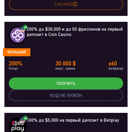
CASINOZ
200% до $30,000 и до 50 фриспинов на первый
депозит в Coin Casino
БОЛЬШОЙ
200%
30 000 $
x60
бонус
макс. сумма
вейджер
ПОЛУЧИТЬ
КОД НЕ НУЖЕН
100% до $5,000 на первый депозит в Betplay