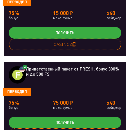
ПЕРВОДЕП
75%
15 000 ₽
x40
бонус
макс. сумма
вейджер
ПОЛУЧИТЬ
CASINOZ
Приветственный пакет от FRESH: бонус 300%
и до 500 FS
ПЕРВОДЕП
75%
75 000 ₽
x40
бонус
макс. сумма
вейджер
ПОЛУЧИТЬ