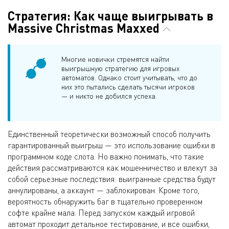
Стратегия: Как чаще выигрывать в
Massive Christmas Maxxed
Многие новички стремятся найти
выигрышную стратегию для игровых
автоматов. Однако стоит учитывать, что до
них это пытались сделать тысячи игроков
— и никто не добился успеха.
Единственный теоретически возможный способ получить
гарантированный выигрыш — это использование ошибки в
программном коде слота. Но важно понимать, что такие
действия рассматриваются как мошенничество и влекут за
собой серьезные последствия: выигранные средства будут
аннулированы, а аккаунт — заблокирован. Кроме того,
вероятность обнаружить баг в тщательно проверенном
софте крайне мала. Перед запуском каждый игровой
автомат проходит детальное тестирование, и все ошибки,