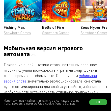
Fishing Max
Bells of Fire
Zeus Hyper Fra
Snowborn Games
Snowborn Games
Snowborn Games
Мобильная версия игрового
автомата
Появление онлайн-казино стало настоящим прорывом —
игроки получили возможность играть на смартфонах в
любое время и в любом месте. Со временем
мобильная
версия слота
значительно эволюционировала: она стала
лучше оптимизирована для слабых устройств, избавилась от
необходимости устанавливать отдельное приложение и
получила отличную адаптацию под любые размеры экрана.
Используя наши сайты или услуги, вы соглашаетесь на
ОК
Сегодня запустить автомат с телефона можно за считанные
использование нами файлов cookie
(Узнать больше)
секунды — все, что требуется, это доступ в Интернет. Даже