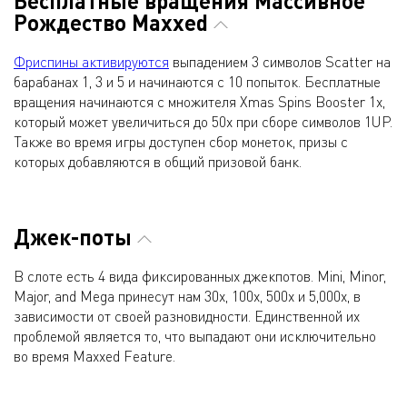
Бесплатные вращения Массивное
Рождество Maxxed
Фриспины активируются
выпадением 3 символов Scatter на
барабанах 1, 3 и 5 и начинаются с 10 попыток. Бесплатные
вращения начинаются с множителя Xmas Spins Booster 1x,
который может увеличиться до 50x при сборе символов 1UP.
Также во время игры доступен сбор монеток, призы с
которых добавляются в общий призовой банк.
Джек-поты
В слоте есть 4 вида фиксированных джекпотов. Mini, Minor,
Major, and Mega принесут нам 30x, 100x, 500x и 5,000x, в
зависимости от своей разновидности. Единственной их
проблемой является то, что выпадают они исключительно
во время Maxxed Feature.