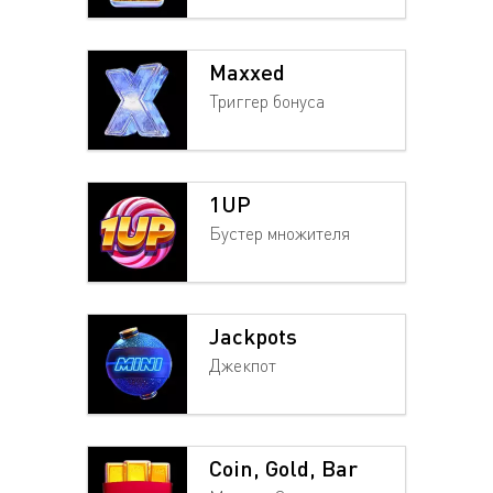
Maxxed
Триггер бонуса
1UP
Бустер множителя
Jackpots
Джекпот
Coin, Gold, Bar