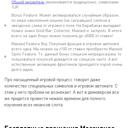
Общий множитель
увеличивается традиционно, символами
1UP.
Bonus Feature. Может активироваться случайным образом,
по мере накопления лишних (не сыгравших) слитков в
звездочке слева от игрового поля. На барабанах выпадают
только знаки Gold Bar, Collector, Maxxed и Jackpots. В итоге
всего за один бонус можно получить до х5000 от ставки!
Maxxed Feature Buy. Покупная функция в игровом автомате
всего одна. Мы можем за х100 от ставки приобрести Maxxed
Spins Feature. Т.к. данный бонус слишком непредсказуем, то
пользоваться покупкой доведется не слишком часто. А вот
естественную активацию фриспинов приходится порой очень
долго ждать.
Про насыщенный игровой процесс говорит даже
количество специальных символов в игровом автомате. С
этим у него проблем не возникает. А вот в демоверсии все
же придется провести немало времени для полного
изучения всех нюансов слота.