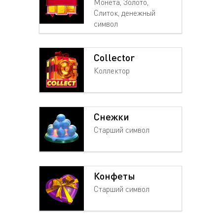
Монета, Золото,
Слиток, денежный
символ
Collector
Коллектор
Снежки
Старший символ
Конфеты
Старший символ