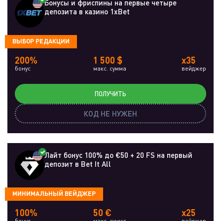
Бонусы и фриспины на первые четыре
депозита в казино 1xBet
ВЫБОР РЕДАКЦИИ
200%
1 500 $
x35
бонус
макс. сумма
вейджер
ПОЛУЧИТЬ
КОД НЕ НУЖЕН
Лайт бонус 100% до €50 + 20 FS на первый
депозит в Bet It All
МИНИМАЛЬНЫЙ ВЕЙДЖЕР
100%
50 €
x25
бонус
макс. сумма
вейджер