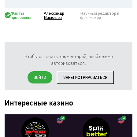
Факты
Александр
Научный редактор и
проверены
Васильев
фактчекер
Чтобы оставить комментарий, необходимо
авторизоваться:
ВОЙТИ
ЗАРЕГИСТРИРОВАТЬСЯ
Интересные казино