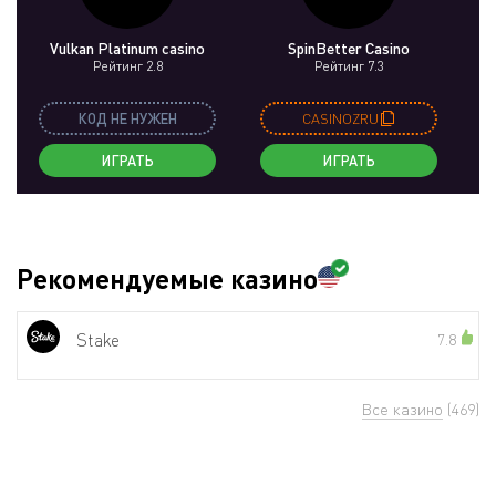
Vulkan Platinum casino
SpinBetter Casino
Рейтинг 2.8
Рейтинг 7.3
КОД НЕ НУЖЕН
CASINOZRU
ИГРАТЬ
ИГРАТЬ
Рекомендуемые казино
Stake
7.8
Все казино
(469)