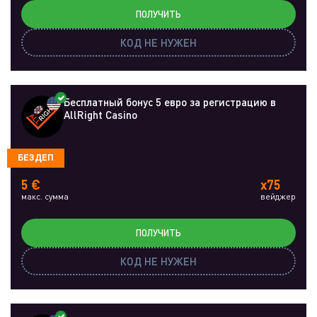
ПОЛУЧИТЬ
КОД НЕ НУЖЕН
Бесплатный бонус 5 евро за регистрацию в
AllRight Casino
БЕЗДЕП
5 €
x75
макс. сумма
вейджер
ПОЛУЧИТЬ
КОД НЕ НУЖЕН