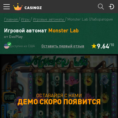
Главная
Игры
Игровые автоматы
Monster Lab (Лаборатория мо
Игровой автомат
Monster Lab
от EvoPlay
9.64
/10
Оставить первый отзыв
Доступно из США
ОСТАВАЙСЯ С НАМИ
ДЕМО СКОРО ПОЯВИТСЯ