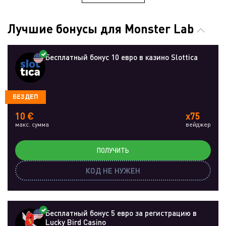
Лучшие бонусы для Monster Lab
Бесплатный бонус 10 евро в казино Slottica
БЕЗДЕП
10 €
x75
макс. сумма
вейджер
ПОЛУЧИТЬ
КОД НЕ НУЖЕН
Бесплатный бонус 5 евро за регистрацию в
Lucky Bird Casino