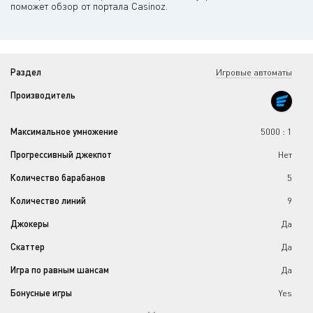
поможет обзор от портала Casinoz.
Раздел
Игровые автоматы
Производитель
Максимальное умножение
5000 : 1
Прогрессивный джекпот
Нет
Количество барабанов
5
Количество линий
9
Джокеры
Да
Скаттер
Да
Игра по равным шансам
Да
Бонусные игры
Yes