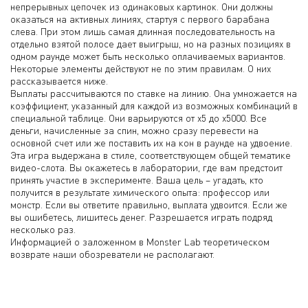
непрерывных цепочек из одинаковых картинок. Они должны
оказаться на активных линиях, стартуя с первого барабана
слева. При этом лишь самая длинная последовательность на
отдельно взятой полосе дает выигрыш, но на разных позициях в
одном раунде может быть несколько оплачиваемых вариантов.
Некоторые элементы действуют не по этим правилам. О них
рассказывается ниже.
Выплаты рассчитываются по ставке на линию. Она умножается на
коэффициент, указанный для каждой из возможных комбинаций в
специальной таблице. Они варьируются от х5 до х5000. Все
деньги, начисленные за спин, можно сразу перевести на
основной счет или же поставить их на кон в раунде на удвоение.
Эта игра выдержана в стиле, соответствующем общей тематике
видео-слота. Вы окажетесь в лаборатории, где вам предстоит
принять участие в эксперименте. Ваша цель – угадать, кто
получится в результате химического опыта: профессор или
монстр. Если вы ответите правильно, выплата удвоится. Если же
вы ошибетесь, лишитесь денег. Разрешается играть подряд
несколько раз.
Информацией о заложенном в Monster Lab теоретическом
возврате наши обозреватели не располагают.