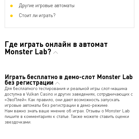
Другие игровые автоматы
Стоит ли играть?
Где играть онлайн в автомат
Monster Lab?
Играть бесплатно в демо-слот Monster Lab
без регистрации
Для бесплатного тестирования и реальной игры слот-машина
доступна в Vulkan Casino и других заведениях, сотрудничающих с
«ЭвоПлей». Как правило, они дают возможность запускать
игровые автоматы без регистрации в демо-режиме.
Нам важно знать ваше мнение об играх. Отзывы о Monster Lab
пишите в комментариях к статье. Также можете ставить оценки
звездочками.