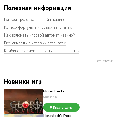
Полезная информация
Биткоин рулетка в онлайн-казино
Колесо фортуны в игровых автоматах
Как взломать игровой автомат казино?
Все символы в игровых автоматах
Комбинации символов и выплаты в слотах
Все статьи
Новинки игр
Gloria Invicta
Quickspin
Играть демо
Honeylock’s Pots