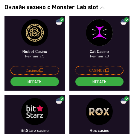
Онлайн казино с Monster Lab slot
Riobet Casino
Cat Casino
Рейтинг 9.5
Рейтинг 9.3
Casinoz
CASINOZ
ИГРАТЬ
ИГРАТЬ
BitStarz casino
Rox casino