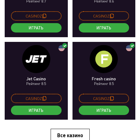
Рейтинг 8.7
Рейтинг 8.6
CASINOZ
CASINOZ
ИГРАТЬ
ИГРАТЬ
Jet Casino
Fresh casino
Рейтинг 8.5
Рейтинг 8.5
CASINOZ
CASINOZ
ИГРАТЬ
ИГРАТЬ
Все казино