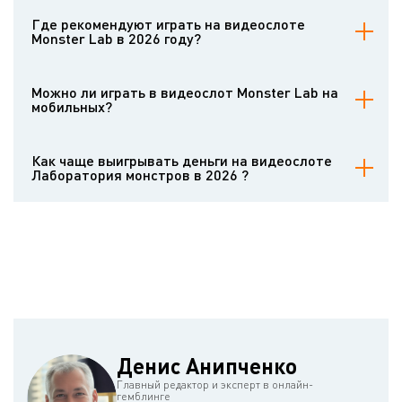
Играть на игровом автомате на деньги дают возможность
популярные интернет-казино, использующие софт данного
Где рекомендуют играть на видеослоте
производителя. Чтобы делать ставки настоящими деньгами на
Monster Lab в 2026 году?
Monster Lab, нужно открыть аккаунт и внести депозит.
Играть на деньги в Monster Lab нужно в проверенных казино с
сертифицированными играми и неподмоченной репутацией.
Можно ли играть в видеослот Monster Lab на
Найти клуб помогут обзоры на Casinoz и комментарии реальных
мобильных?
игроков.
Monster Lab имеет удобную мобильную разновидность. Она
безупречно функционирует на любых девайсах. Интерфейс
Как чаще выигрывать деньги на видеослоте
мобильного видеослота адаптирован для сенсорных экранов, а
Лаборатория монстров в 2026 ?
базовые правила остаются такими же.
Игровые автоматы действуют на генераторе случайных чисел,
контролируемом независимыми аудиторскими организациями.
Результаты розыгрышей нельзя просчитать. Вы можете
использовать системы ставок, но повысить возврат с их помощью
невозможно. Конечный результат будет зависеть от везения.
Информация о возврате игроку, волатильности и выплатах
доступна в статьях на сайте Casinoz.
Денис Анипченко
Главный редактор и эксперт в онлайн-
гемблинге