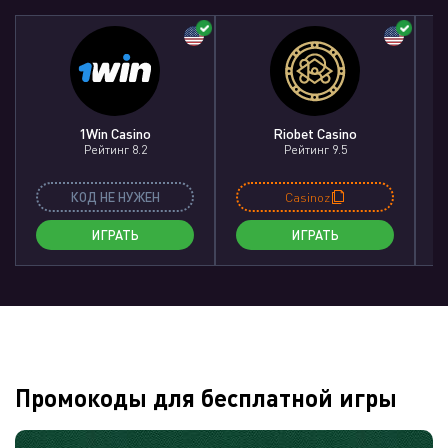
1Win Casino
Riobet Casino
Рейтинг 8.2
Рейтинг 9.5
КОД НЕ НУЖЕН
Casinoz
ИГРАТЬ
ИГРАТЬ
Промокоды для бесплатной игры