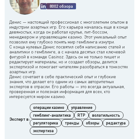
8002 обзора
Денис — настоящий профессионал с многолетним опытом в
индустрии азартных игр. Его карьера началась еще в конце
девяностых, когда он работал крупье, пит-боссом,
менеджером и управляющим казино. Этот уникальный опыт
позволил ему глубоко понять мир гемблинга изнутри.
С конца нулевых Денис посвятил себя написанию статей и
аналитики о гемблинге, а с начала десятых стал ключевой
фигурой в команде Casinoz. Здесь он не только пишет и
редактирует материалы, но и создает обзоры, делится
экспертизой и помогает читателям разобраться в тонкостях
азартных игр.
Денис сочетает в себе практический опыт и глубокие
знания, что делает его одним из самых авторитетных
экспертов в отрасли. Его работы — это всегда актуальная,
проверенная и полезная информация для всех, кто
операции казино
управление
гемблинг-аналитика
RTP
волатильность
Эксперт в:
регуляторика
тренды
обзоры
редактура
экспертиза