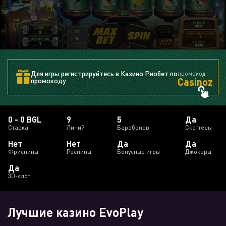
Для игры регистрируйтесь в Казино Риобет по
промокод
Casinoz
промокоду
0 - 0 BGL
9
5
Да
Ставка
Линий
Барабанов
Скаттеры
Нет
Нет
Да
Да
Фриспины
Респины
Бонусные игры
Джокеры
Да
3D-слот
Лучшие казино EvoPlay