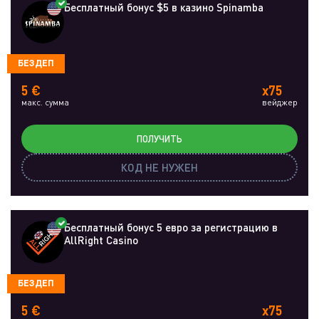
Бесплатный бонус $5 в казино Spinamba
БЕЗДЕП
5 €
x75
макс. сумма
вейджер
ПОЛУЧИТЬ
КОД НЕ НУЖЕН
Бесплатный бонус 5 евро за регистрацию в
AllRight Casino
БЕЗДЕП
5 €
x75