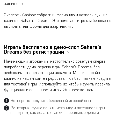
защищены.
Эксперты Casinoz собрали информацию и назвали лучшие
казино с Sahara’s Dreams. Это помогает игрокам безопасно
выбирать платформы для азартных игр.
Играть бесплатно в демо-слот Sahara's
Dreams без регистрации
Начинающим игрокам мы настоятельно советуем сперва
попробовать демо-версию игры Sahara’s Dreams, без
необходимости регистрации аккаунта. Многие онлайн-
казино на нашем сайте предоставляют бесплатные кредиты
для тестовой игры. Используйте их, чтобы изучить правила,
функционал и особенности игры. Это поможет вам:
Во-первых, получить бесценный игровой опыт.
Во-вторых, лучше понять механику и потенциал игры
перед тем, как делать ставки на реальные деньги.