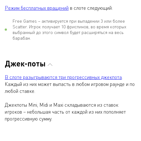
Режим бесплатных вращений
в слоте следующий:
Free Games – активируется при выпадении 3 или более
Scatter. Игрок получает 10 фриспинов, во время которых
выбранный до этого символ будет расширяться на весь
барабан.
Джек-поты
В слоте разыгрываются три прогрессивных джекпота
.
Каждый из них может выпасть в любом игровом раунде и по
любой ставке.
Джекпоты Mini, Midi и Maxi складываются из ставок
игроков – небольшая часть от каждой из них пополняет
прогрессивную сумму.