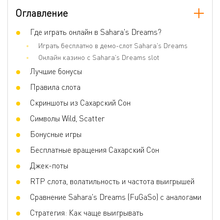
Оглавление
Количество линий
10
Джокеры
Где играть онлайн в Sahara's Dreams?
Да
Играть бесплатно в демо-слот Sahara's Dreams
Скаттер
Да
Онлайн казино с Sahara's Dreams slot
Игра по равным шансам
Да
Лучшие бонусы
Бонусные игры
Free Spins Bonus Game, Jackpot Bonus
Правила слота
Games
Скриншоты из Сахарский Сон
Волатильность
Высокая
Символы Wild, Scatter
3D слот
Нет
Бонусные игры
Респины
Нет
Бесплатные вращения Сахарский Сон
Фриспины
Да
Джек-поты
Прогрессивные умножения
Нет
RTP слота, волатильность и частота выигрышей
Ставка на линию
0.02 - 2.5
Сравнение Sahara's Dreams (FuGaSo) с аналогами
Стратегия: Как чаще выигрывать