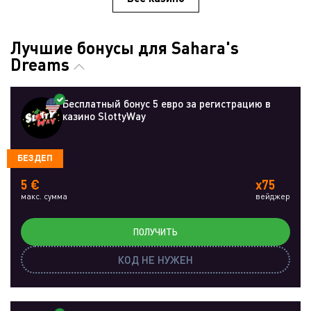
Лучшие бонусы для Sahara's
Dreams
Бесплатный бонус 5 евро за регистрацию в
казино SlottyWay
БЕЗДЕП
5 €
x75
макс. сумма
вейджер
ПОЛУЧИТЬ
КОД НЕ НУЖЕН