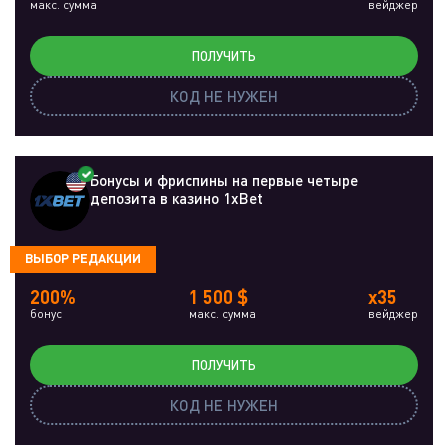
макс. сумма
вейджер
ПОЛУЧИТЬ
КОД НЕ НУЖЕН
Бонусы и фриспины на первые четыре
депозита в казино 1xBet
ВЫБОР РЕДАКЦИИ
200%
1 500 $
x35
бонус
макс. сумма
вейджер
ПОЛУЧИТЬ
КОД НЕ НУЖЕН