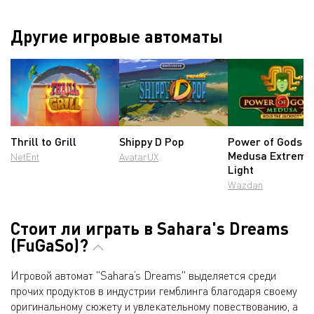
Другие игровые автоматы
Thrill to Grill
Shippy D Pop
Power of Gods:
Medusa Extreme
NetEnt
AvatarUX
Light
Wazdan
Стоит ли играть в Sahara's Dreams
(FuGaSo)?
Игровой автомат "Sahara’s Dreams" выделяется среди
прочих продуктов в индустрии гемблинга благодаря своему
оригинальному сюжету и увлекательному повествованию, а