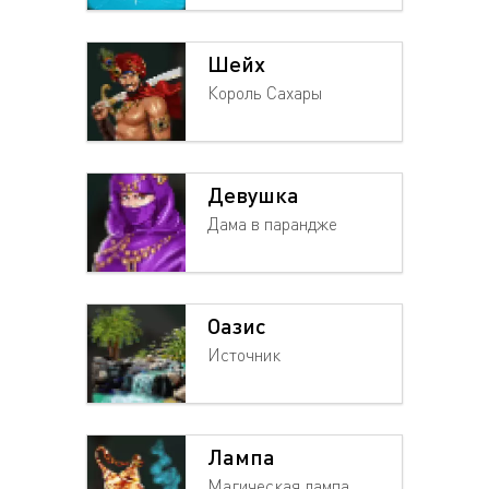
Шейх
Король Сахары
Девушка
Дама в парандже
Оазис
Источник
Лампа
Магическая лампа