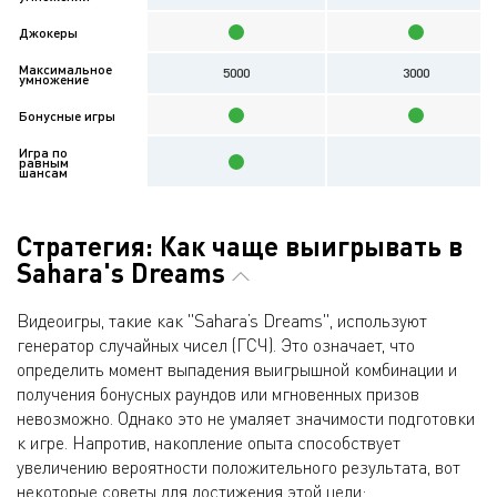
Джокеры
Максимальное
5000
3000
умножение
Бонусные игры
Игра по
равным
шансам
Стратегия: Как чаще выигрывать в
Sahara's Dreams
Видеоигры, такие как "Sahara’s Dreams", используют
генератор случайных чисел (ГСЧ). Это означает, что
определить момент выпадения выигрышной комбинации и
получения бонусных раундов или мгновенных призов
невозможно. Однако это не умаляет значимости подготовки
к игре. Напротив, накопление опыта способствует
увеличению вероятности положительного результата, вот
некоторые советы для достижения этой цели: