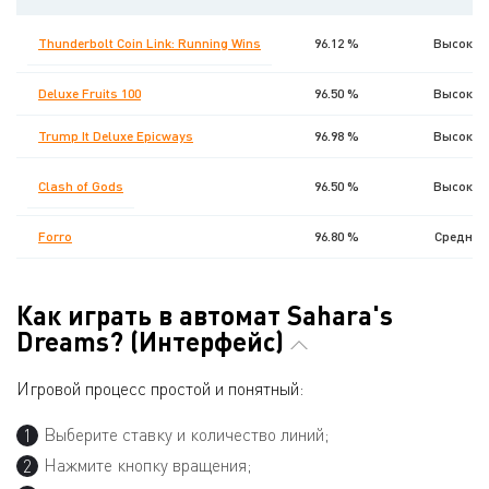
Thunderbolt Coin Link: Running Wins
96.12 %
Высокая
Deluxe Fruits 100
96.50 %
Высокая
Trump It Deluxe Epicways
96.98 %
Высокая
Clash of Gods
96.50 %
Высокая
Forro
96.80 %
Средняя
Как играть в автомат Sahara's
Dreams? (Интерфейс)
Игровой процесс простой и понятный:
Выберите ставку и количество линий;
Нажмите кнопку вращения;