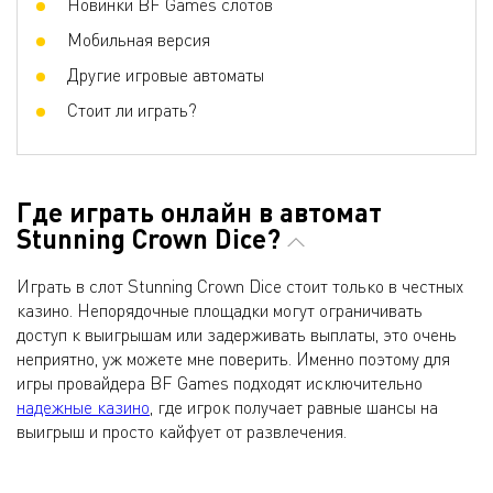
Новинки BF Games слотов
Мобильная версия
Другие игровые автоматы
Стоит ли играть?
Где играть онлайн в автомат
Stunning Crown Dice?
Играть в слот Stunning Crown Dice стоит только в честных
казино. Непорядочные площадки могут ограничивать
доступ к выигрышам или задерживать выплаты, это очень
неприятно, уж можете мне поверить. Именно поэтому для
игры провайдера BF Games подходят исключительно
надежные казино
, где игрок получает равные шансы на
выигрыш и просто кайфует от развлечения.