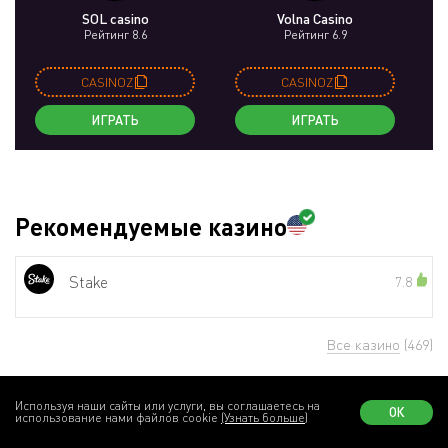
SOL casino
Volna Casino
Рейтинг 8.6
Рейтинг 6.9
CASINOZ
CASINOZ
ИГРАТЬ
ИГРАТЬ
Рекомендуемые казино
Stake
7.8
Все казино
(469)
Используя наши сайты или услуги, вы соглашаетесь на
ОК
использование нами файлов cookie
(Узнать больше)