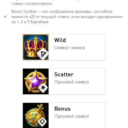
ставки соответственно.
Bonus Symbol — это изображение державы, способное
принести х20 от текущей ставки, если выпадет одновременно
на 1, 3 и 5 барабане.
Wild
Символ-замена
Scatter
Призовой символ
Bonus
Призовой символ