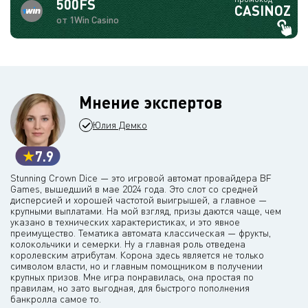
500FS
CASINOZ
от 1Win Casino
Мнение экспертов
Юлия Демко
7.9
Stunning Crown Dice — это игровой автомат провайдера BF
Games, вышедший в мае 2024 года. Это слот со средней
дисперсией и хорошей частотой выигрышей, а главное —
крупными выплатами. На мой взгляд, призы даются чаще, чем
указано в технических характеристиках, и это явное
преимущество. Тематика автомата классическая — фрукты,
колокольчики и семерки. Ну а главная роль отведена
королевским атрибутам. Корона здесь является не только
символом власти, но и главным помощником в получении
крупных призов. Мне игра понравилась, она простая по
правилам, но зато выгодная, для быстрого пополнения
банкролла самое то.