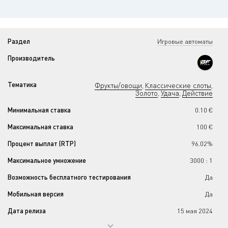
Раздел
Игровые автоматы
Производитель
Тематика
Фрукты/овощи
Классические слоты
,
,
Золото
Удача
Действие
,
,
Минимальная ставка
0.10 €
Максимальная ставка
100 €
Процент выплат (RTP)
96.02%
Максимальное умножение
3000 : 1
Возможность бесплатного тестирования
Да
Мобильная версия
Да
Дата релиза
15 мая 2024
Прогрессивный джекпот
Нет