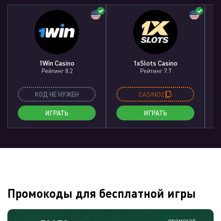
1Win Casino
1xSlots Casino
Рейтинг 8.2
Рейтинг 7.7
КОД НЕ НУЖЕН
CASINOZ
ИГРАТЬ
ИГРАТЬ
Промокоды для бесплатной игры
промокод