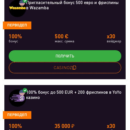
Пригласительный бонус 500 евро и фриспины
в Wazamba
ПЕРВОДЕП
100%
500 €
x30
бонус
макс. сумма
вейджер
ПОЛУЧИТЬ
CASINOZ
100% бонус до 500 EUR + 200 фриспинов в YoYo
казино
ПЕРВОДЕП
100%
35 000 ₽
x30