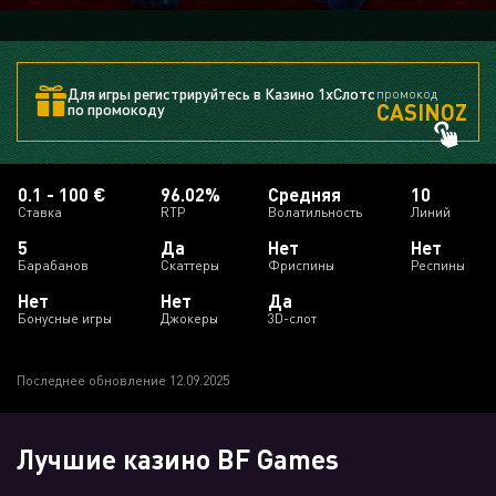
Для игры регистрируйтесь в Казино 1хСлотс
промокод
CASINOZ
по промокоду
0.1 - 100 €
96.02%
Средняя
10
Ставка
RTP
Волатильность
Линий
5
Да
Нет
Нет
Барабанов
Скаттеры
Фриспины
Респины
Нет
Нет
Да
Бонусные игры
Джокеры
3D-слот
Последнее обновление 12.09.2025
Лучшие казино BF Games