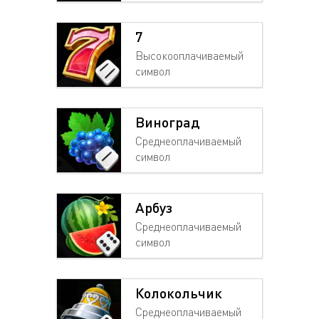
7
Высокооплачиваемый
символ
Виноград
Среднеоплачиваемый
символ
Арбуз
Среднеоплачиваемый
символ
Колокольчик
Среднеоплачиваемый