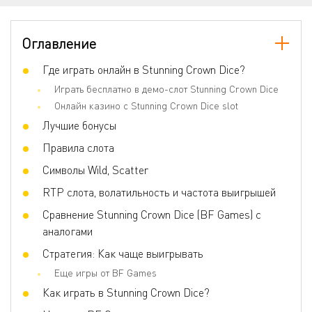
Количество барабанов
5
Оглавление
Количество линий
10
Джокеры
Где играть онлайн в Stunning Crown Dice?
Нет
Играть бесплатно в демо-слот Stunning Crown Dice
Скаттер
Да
Онлайн казино с Stunning Crown Dice slot
Игра по равным шансам
Нет
Лучшие бонусы
Волатильность
Средняя
Правила слота
3D слот
Да
Символы Wild, Scatter
Респины
Нет
RTP слота, волатильность и частота выигрышей
Фриспины
Нет
Сравнение Stunning Crown Dice (BF Games) с
Прогрессивные умножения
Да
аналогами
Ставка на линию
Стратегия: Как чаще выигрывать
0.1 - 100
Еще игры от BF Games
Как играть в Stunning Crown Dice?