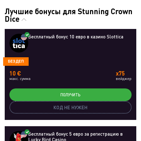
Лучшие бонусы для Stunning Crown
Dice
Бесплатный бонус 10 евро в казино Slottica
БЕЗДЕП
10 €
x75
макс. сумма
вейджер
ПОЛУЧИТЬ
КОД НЕ НУЖЕН
Бесплатный бонус 5 евро за регистрацию в
Lucky Bird Casino