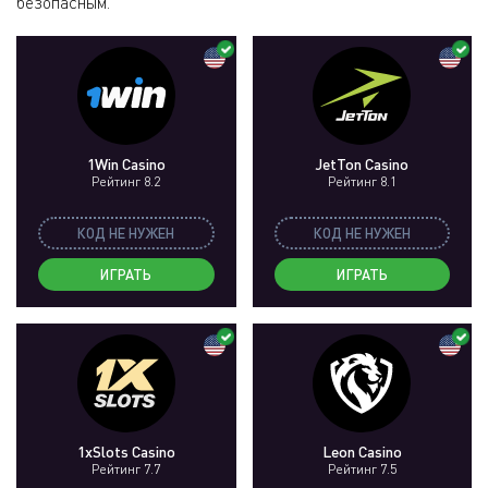
безопасным.
1Win Casino
JetTon Casino
Рейтинг 8.2
Рейтинг 8.1
КОД НЕ НУЖЕН
КОД НЕ НУЖЕН
ИГРАТЬ
ИГРАТЬ
1xSlots Casino
Leon Casino
Рейтинг 7.7
Рейтинг 7.5