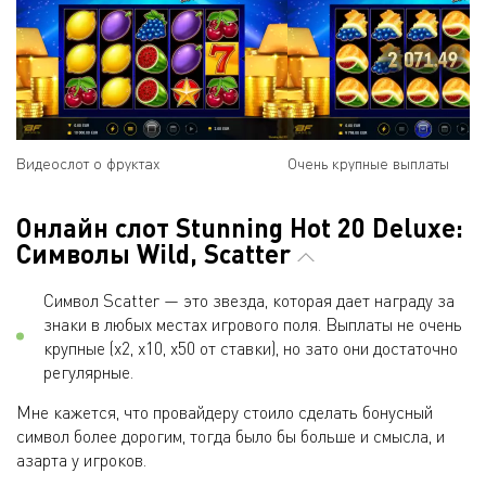
Видеослот о фруктах
Очень крупные выплаты
Онлайн слот Stunning Hot 20 Deluxe:
Символы Wild, Scatter
Символ Scatter — это звезда, которая дает награду за
знаки в любых местах игрового поля. Выплаты не очень
крупные (х2, х10, х50 от ставки), но зато они достаточно
регулярные.
Мне кажется, что провайдеру стоило сделать бонусный
символ более дорогим, тогда было бы больше и смысла, и
азарта у игроков.