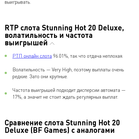
выигрывать.
RTP слота Stunning Hot 20 Deluxe,
волатильность и частота
выигрышей
РТП онлайн слота
96.01%, так что отдача неплохая.
Волатильность — Very High, поэтому выплаты очень
редкие. Зато они крупные.
Частота выигрышей подходит дисперсии автомата —
17%, а значит не стоит ждать регулярных выплат.
Сравнение слота Stunning Hot 20
Deluxe (BF Games) с аналогами