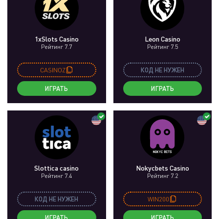
1xSlots Casino
Leon Casino
Рейтинг 7.7
Рейтинг 7.5
CASINOZ
КОД НЕ НУЖЕН
ИГРАТЬ
ИГРАТЬ
Slottica casino
Nokycbets Casino
Рейтинг 7.4
Рейтинг 7.2
КОД НЕ НУЖЕН
WIN200
ИГРАТЬ
ИГРАТЬ