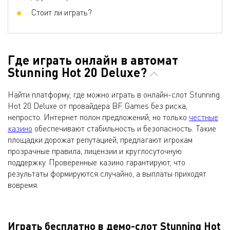
Стоит ли играть?
Где играть онлайн в автомат
Stunning Hot 20 Deluxe?
Найти платформу, где можно играть в онлайн-слот Stunning
Hot 20 Deluxe от провайдера BF Games без риска,
непросто. Интернет полон предложений, но только
честные
казино
обеспечивают стабильность и безопасность. Такие
площадки дорожат репутацией, предлагают игрокам
прозрачные правила, лицензии и круглосуточную
поддержку. Проверенные казино гарантируют, что
результаты формируются случайно, а выплаты приходят
вовремя.
Играть бесплатно в демо-слот Stunning Hot