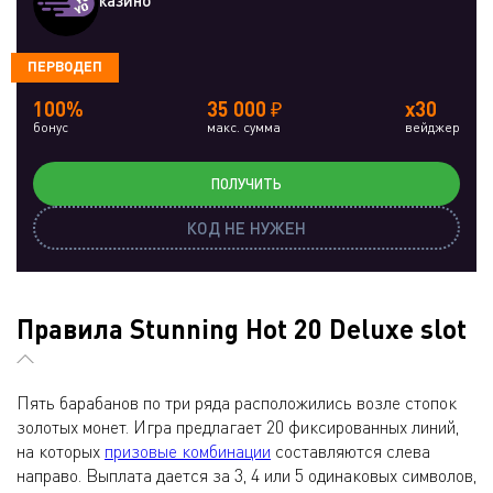
казино
ПЕРВОДЕП
100%
35 000 ₽
x30
бонус
макс. сумма
вейджер
ПОЛУЧИТЬ
КОД НЕ НУЖЕН
Правила Stunning Hot 20 Deluxe slot
Пять барабанов по три ряда расположились возле стопок
золотых монет. Игра предлагает 20 фиксированных линий,
на которых
призовые комбинации
составляются слева
направо. Выплата дается за 3, 4 или 5 одинаковых символов,