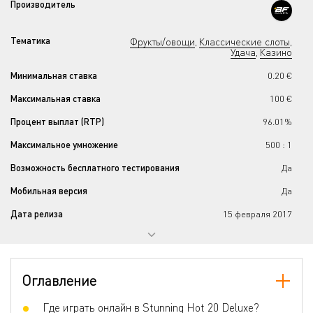
Производитель
Тематика
Фрукты/овощи
Классические слоты
,
,
Удача
Казино
,
Минимальная ставка
0.20 €
Максимальная ставка
100 €
Процент выплат (RTP)
96.01%
Максимальное умножение
500 : 1
Возможность бесплатного тестирования
Да
Мобильная версия
Да
Дата релиза
15 февраля 2017
Прогрессивный джекпот
Да
Количество барабанов
5
Оглавление
Джокеры
Да
Скаттер
Где играть онлайн в Stunning Hot 20 Deluxe?
Да