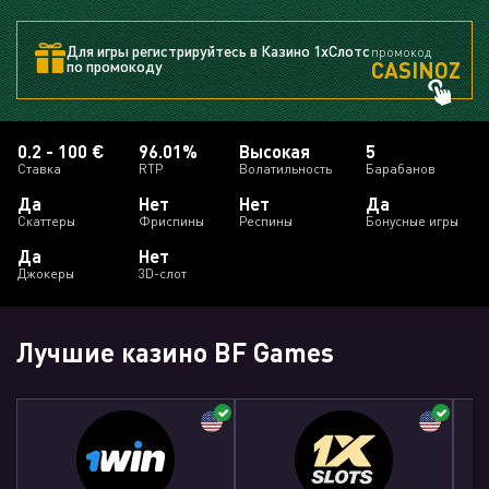
Для игры регистрируйтесь в Казино 1хСлотс
промокод
CASINOZ
по промокоду
0.2 - 100 €
96.01%
Высокая
5
Ставка
RTP
Волатильность
Барабанов
Да
Нет
Нет
Да
Cкаттеры
Фриспины
Респины
Бонусные игры
Да
Нет
Джокеры
3D-слот
Лучшие казино BF Games