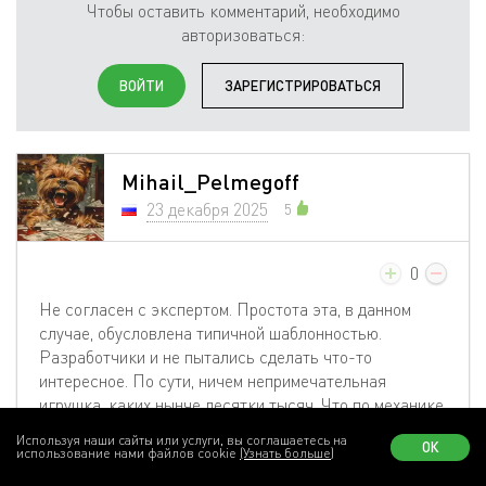
Чтобы оставить комментарий, необходимо
авторизоваться:
ВОЙТИ
ЗАРЕГИСТРИРОВАТЬСЯ
Mihail_Pelmegoff
23 декабря 2025
5
0
Не согласен с экспертом. Простота эта, в данном
случае, обусловлена типичной шаблонностью.
Разработчики и не пытались сделать что-то
интересное. По сути, ничем непримечательная
игрушка, каких нынче десятки тысяч. Что по механике,
что по оформлению. Да, возможно оформление и
Используя наши сайты или услуги, вы соглашаетесь на
ОК
самобытное, но вовсе не оригинальное. Нет у этого
использование нами файлов cookie
(Узнать больше)
автомата своих отличительных особенностей,