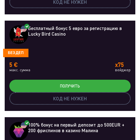
КОД НЕ НУЖЕН
Бесплатный бонус 5 евро за регистрацию в
Lucky Bird Casino
БЕЗДЕП
5 €
x75
макс. сумма
вейджер
ПОЛУЧИТЬ
КОД НЕ НУЖЕН
100% бонус на первый депозит до 500EUR +
200 фриспинов в казино Малина