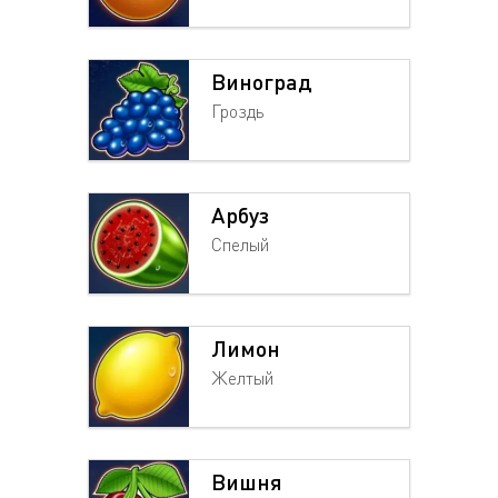
Виноград
Гроздь
Арбуз
Спелый
Лимон
Желтый
Вишня