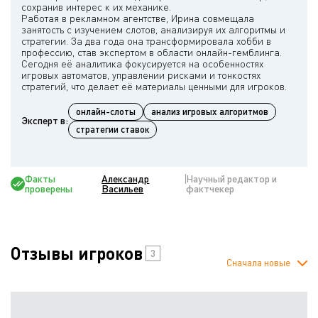
сохранив интерес к их механике.
Работая в рекламном агентстве, Ирина совмещала
занятость с изучением слотов, анализируя их алгоритмы и
стратегии. За два года она трансформировала хобби в
профессию, став экспертом в области онлайн-гемблинга.
Сегодня её аналитика фокусируется на особенностях
игровых автоматов, управлении рисками и тонкостях
онлайн-слоты
анализ игровых алгоритмов
Эксперт в:
стратегии ставок
Факты
Александр
Научный редактор и
проверены
Васильев
фактчекер
Отзывы игроков
3
Сначала новые