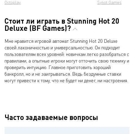
Octoplay
Synot Games
Стоит ли играть в Stunning Hot 20
Deluxe (BF Games)?
Мне нравится игровой автомат Stunning Hot 20 Deluxe
своей лаконичностью и универсальностью. Он подходит
пользователям всех уровней: новичкам легко разобраться с
правилами, а опытные игроки могут отточить свою технику и
проверить интуицию. Главное приготовить хороший
банкролл, но и не заигрываться. Ведь бездумные ставки
могут привести к тому, что не будет ни денег, ни настроения.
Часто задаваемые вопросы