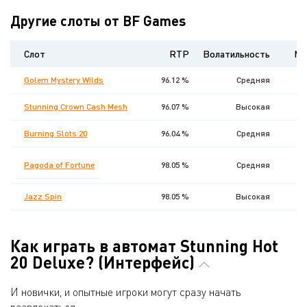
Другие слоты от BF Games
Слот
RTP
Волатильность
Ma
Golem Mystery Wilds
96.12 %
Средняя
Stunning Crown Cash Mesh
96.07 %
Высокая
Burning Slots 20
96.04 %
Средняя
Pagoda of Fortune
98.05 %
Средняя
1
Jazz Spin
98.05 %
Высокая
Как играть в автомат Stunning Hot
20 Deluxe? (Интерфейс)
И новички, и опытные игроки могут сразу начать