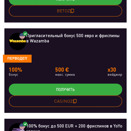
BETOZ
Пригласительный бонус 500 евро и фриспины
в Wazamba
ПЕРВОДЕП
100%
500 €
x30
бонус
макс. сумма
вейджер
ПОЛУЧИТЬ
CASINOZ
100% бонус до 500 EUR + 200 фриспинов в YoYo