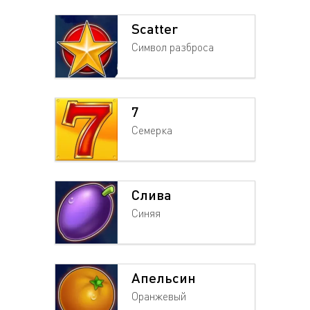
Scatter
Символ разброса
7
Семерка
Слива
Синяя
Апельсин
Оранжевый