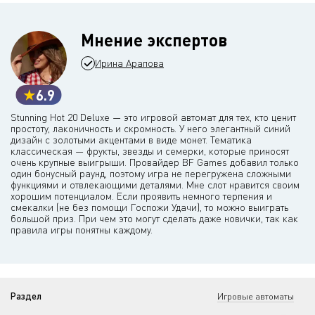
Мнение экспертов
Ирина Арапова
6.9
Stunning Hot 20 Deluxe — это игровой автомат для тех, кто ценит
простоту, лаконичность и скромность. У него элегантный синий
дизайн с золотыми акцентами в виде монет. Тематика
классическая — фрукты, звезды и семерки, которые приносят
очень крупные выигрыши. Провайдер BF Games добавил только
один бонусный раунд, поэтому игра не перегружена сложными
функциями и отвлекающими деталями. Мне слот нравится своим
хорошим потенциалом. Если проявить немного терпения и
смекалки (не без помощи Госпожи Удачи), то можно выиграть
большой приз. При чем это могут сделать даже новички, так как
правила игры понятны каждому.
Раздел
Игровые автоматы