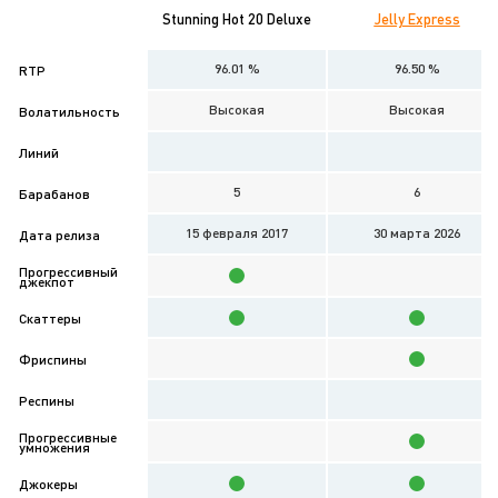
Stunning Hot 20 Deluxe
Jelly Express
96.01 %
96.50 %
RTP
Высокая
Высокая
Волатильность
Линий
5
6
Барабанов
15 февраля 2017
30 мартa 2026
Дата релиза
Прогрессивный
джекпот
Cкаттеры
Фриспины
Респины
Прогрессивные
умножения
Джокеры