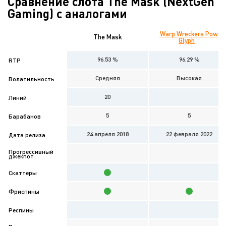
Сравнение слота The Mask (NextGen
Gaming) с аналогами
Warp Wreckers Power
The Mask
Glyph
96.53 %
96.29 %
RTP
Средняя
Высокая
Волатильность
20
Линий
5
5
Барабанов
24 апреля 2018
22 февраля 2022
Дата релиза
Прогрессивный
джекпот
Скаттеры
Фриспины
Респины