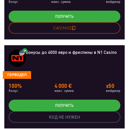
бонус
макс. сумма
вейджер
ПОЛУЧИТЬ
CASINOZ
Бонусы до 4000 евро и фриспины в N1 Casino
ПЕРВОДЕП
100%
4 000 €
x50
бонус
макс. сумма
вейджер
ПОЛУЧИТЬ
КОД НЕ НУЖЕН