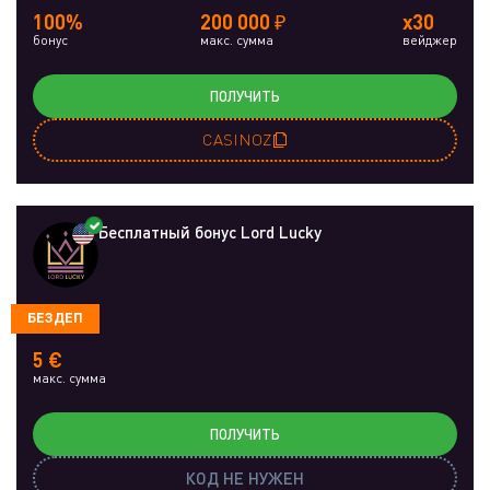
100%
200 000 ₽
x30
бонус
макс. сумма
вейджер
ПОЛУЧИТЬ
CASINOZ
Бесплатный бонус Lord Lucky
БЕЗДЕП
5 €
макс. сумма
ПОЛУЧИТЬ
КОД НЕ НУЖЕН