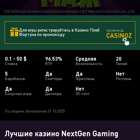
Для игры регистрируйтесь в Казино Плей
промокод
CASINOZ
Фортуна по промокоду
0.1 - 50 $
96.53%
Средняя
20
Ставка
RTP
Волатильность
Линий
5
Да
Да
Нет
Барабанов
Скаттеры
Фриспины
Респины
Да
Да
Нет
Бонусные игры
Джокеры
3D-слот
Последнее обновление 31.10.2025
Лучшие казино NextGen Gaming