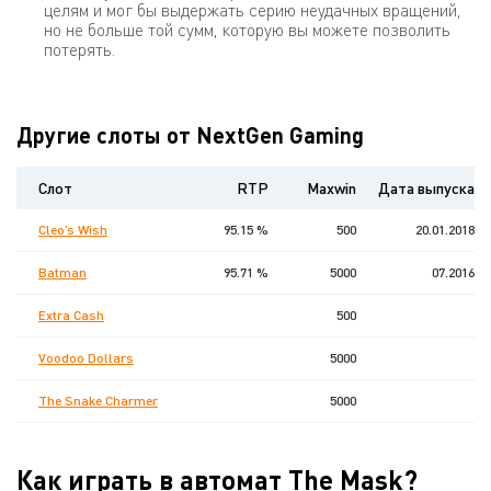
целям и мог бы выдержать серию неудачных вращений,
но не больше той сумм, которую вы можете позволить
потерять.
Другие слоты от NextGen Gaming
Слот
RTP
Maxwin
Дата выпуска
Cleo’s Wish
95.15 %
500
20.01.2018
Batman
95.71 %
5000
07.2016
Extra Cash
500
Voodoo Dollars
5000
The Snake Charmer
5000
Как играть в автомат The Mask?