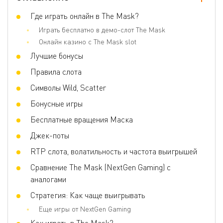
Джокеры
Где играть онлайн в The Mask?
Да
Играть бесплатно в демо-слот The Mask
Скаттер
Да
Онлайн казино с The Mask slot
Игра по равным шансам
Нет
Лучшие бонусы
Бонусные игры
Free Games, Random Wild, Mask
Правила слота
Unmask, By the Horn, Alarm Block
Символы Wild, Scatter
Волатильность
Средняя
Бонусные игры
3D слот
Нет
Бесплатные вращения Маска
Респины
Нет
Джек-поты
Дополнительные множители
5
RTP слота, волатильность и частота выигрышей
Фриспины
Да
Сравнение The Mask (NextGen Gaming) с
Прогрессивные умножения
Нет
аналогами
Ставка на линию
0.005 - 2.5
Стратегия: Как чаще выигрывать
Еще игры от NextGen Gaming
Как играть в The Mask?