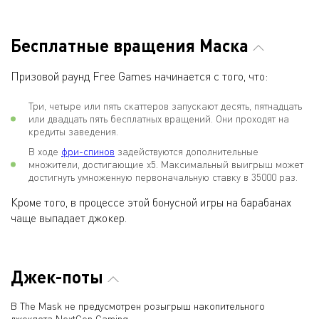
Бесплатные вращения Маска
Призовой раунд Free Games начинается с того, что:
Три, четыре или пять скаттеров запускают десять, пятнадцать
или двадцать пять бесплатных вращений. Они проходят на
кредиты заведения.
В ходе
фри-спинов
задействуются дополнительные
множители, достигающие х5. Максимальный выигрыш может
достигнуть умноженную первоначальную ставку в 35000 раз.
Кроме того, в процессе этой бонусной игры на барабанах
чаще выпадает джокер.
Джек-поты
В The Mask не предусмотрен розыгрыш накопительного
джекпота NextGen Gaming.