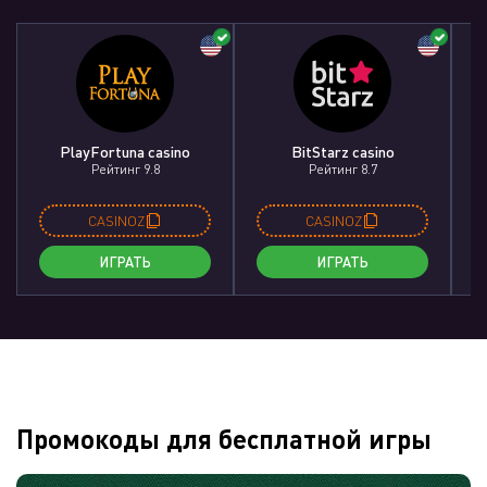
PlayFortuna casino
BitStarz casino
Рейтинг 9.8
Рейтинг 8.7
CASINOZ
CASINOZ
ИГРАТЬ
ИГРАТЬ
Промокоды для бесплатной игры