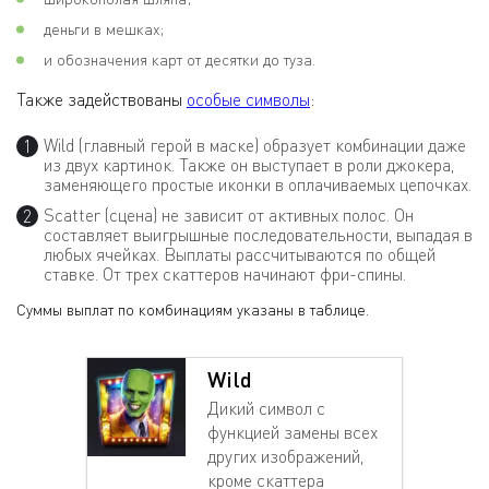
деньги в мешках;
и обозначения карт от десятки до туза.
Также задействованы
особые символы
:
Wild (главный герой в маске) образует комбинации даже
из двух картинок. Также он выступает в роли джокера,
заменяющего простые иконки в оплачиваемых цепочках.
Scatter (сцена) не зависит от активных полос. Он
составляет выигрышные последовательности, выпадая в
любых ячейках. Выплаты рассчитываются по общей
ставке. От трех скаттеров начинают фри-спины.
Суммы выплат по комбинациям указаны в таблице.
Wild
Дикий символ с
функцией замены всех
других изображений,
кроме скаттера