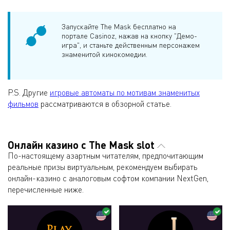
Запускайте The Mask бесплатно на
портале Casinoz, нажав на кнопку "Демо-
игра", и станьте действенным персонажем
знаменитой кинокомедии.
P.S. Другие
игровые автоматы по мотивам знаменитых
фильмов
рассматриваются в обзорной статье.
Онлайн казино с The Mask slot
По-настоящему азартным читателям, предпочитающим
реальные призы виртуальным, рекомендуем выбирать
онлайн-казино с аналоговым софтом компании NextGen,
перечисленные ниже.