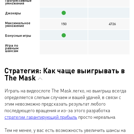
Прогрессивные
умножения
Джокеры
Максимальное
150
4726
умножение
Бонусные игры
Игра по
равным
шансам
Стратегия: Как чаще выигрывать в
The Mask
Играть на видеослоте The Mask легко, но выигрыш всегда
определяется слепым случаем и вашей удачей, в связи с
этим невозможно предсказать результат любого
последующего вращения и из-за этого разработка
стратегии гарантирующей прибыль
просто нереальна.
Тем не менее, у вас есть возможность увеличить шансы на