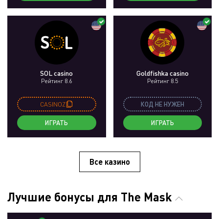
SOL casino
Goldfishka casino
Рейтинг 8.6
Рейтинг 8.5
CASINOZ
КОД НЕ НУЖЕН
ИГРАТЬ
ИГРАТЬ
Все казино
Лучшие бонусы для The Mask