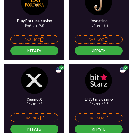
PlayFortuna casino
Joycasino
Рейтинг 9.8
Рейтинг 9.2
CASINOZ
CASINOZ
ИГРАТЬ
ИГРАТЬ
Casino X
BitStarz casino
Рейтинг 9
Рейтинг 8.7
CASINOZ
CASINOZ
ИГРАТЬ
ИГРАТЬ