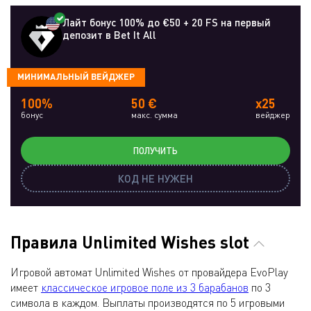
Лайт бонус 100% до €50 + 20 FS на первый
депозит в Bet It All
МИНИМАЛЬНЫЙ ВЕЙДЖЕР
100%
50 €
x25
бонус
макс. сумма
вейджер
ПОЛУЧИТЬ
КОД НЕ НУЖЕН
Правила Unlimited Wishes slot
Игровой автомат Unlimited Wishes от провайдера EvoPlay
имеет
классическое игровое поле из 3 барабанов
по 3
символа в каждом. Выплаты производятся по 5 игровыми