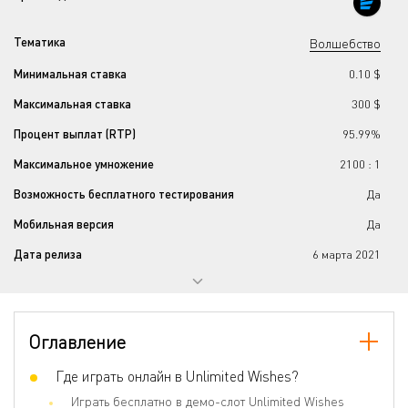
Тематика
Волшебство
Минимальная ставка
0.10 $
Максимальная ставка
300 $
Процент выплат (RTP)
95.99%
Максимальное умножение
2100 : 1
Возможность бесплатного тестирования
Да
Мобильная версия
Да
Дата релиза
6 мартa 2021
Прогрессивный джекпот
Нет
Количество барабанов
3
Оглавление
Количество линий
5
Джокеры
Где играть онлайн в Unlimited Wishes?
Да
Играть бесплатно в демо-слот Unlimited Wishes
Скаттер
Нет