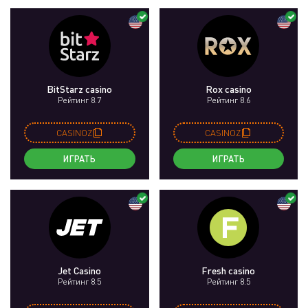
BitStarz casino
Rox casino
Рейтинг 8.7
Рейтинг 8.6
CASINOZ
CASINOZ
ИГРАТЬ
ИГРАТЬ
Jet Casino
Fresh casino
Рейтинг 8.5
Рейтинг 8.5