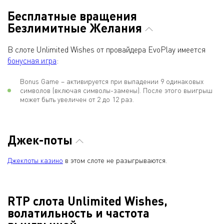
Бесплатные вращения
Безлимитные Желания
В слоте Unlimited Wishes от провайдера EvoPlay имеется
бонусная игра
:
Bonus Game – активируется при выпадении 9 одинаковых
символов (включая символы-замены). После этого выигрыш
может быть увеличен от 2 до 12 раз.
Джек-поты
Джекпоты казино
в этом слоте не разыгрываются.
RTP слота Unlimited Wishes,
волатильность и частота