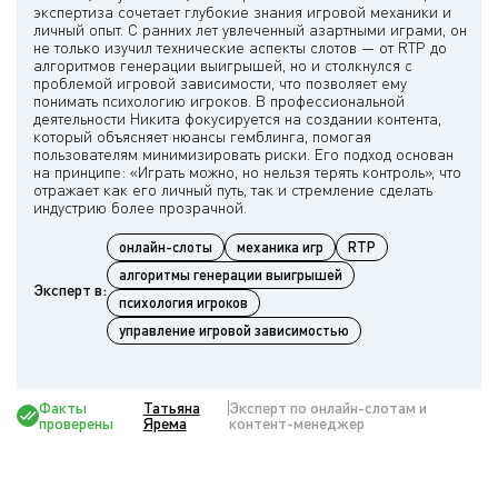
экспертиза сочетает глубокие знания игровой механики и
личный опыт. С ранних лет увлеченный азартными играми, он
не только изучил технические аспекты слотов — от RTP до
алгоритмов генерации выигрышей, но и столкнулся с
проблемой игровой зависимости, что позволяет ему
понимать психологию игроков. В профессиональной
деятельности Никита фокусируется на создании контента,
который объясняет нюансы гемблинга, помогая
пользователям минимизировать риски. Его подход основан
на принципе: «Играть можно, но нельзя терять контроль», что
отражает как его личный путь, так и стремление сделать
онлайн-слоты
механика игр
RTP
алгоритмы генерации выигрышей
Эксперт в:
психология игроков
управление игровой зависимостью
Факты
Татьяна
Эксперт по онлайн-слотам и
проверены
Ярема
контент-менеджер