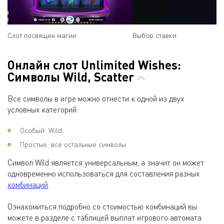
Слот посвящен магии
Выбор ставки
Онлайн слот Unlimited Wishes:
Символы Wild, Scatter
Все символы в игре можно отнести к одной из двух
условных категорий:
Особый: Wild;
Простые: все остальные символы.
Символ Wild является универсальным, а значит он может
одновременно использоваться для составления разных
комбинаций
.
Ознакомиться подробно со стоимостью комбинаций вы
можете в разделе с таблицей выплат игрового автомата.