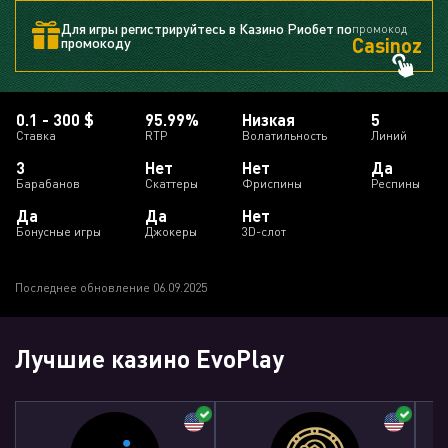
Для игры регистрируйтесь в Казино Риобет по
промокод
Casinoz
промокоду
0.1 - 300 $
95.99%
Низкая
5
Ставка
RTP
Волатильность
Линий
3
Нет
Нет
Да
Барабанов
Скаттеры
Фриспины
Респины
Да
Да
Нет
Бонусные игры
Джокеры
3D-слот
Последнее обновление 06.09.2025
Лучшие казино EvoPlay