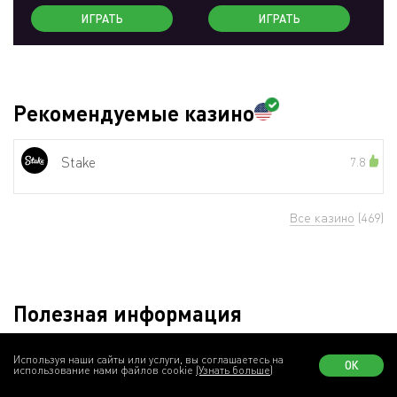
ИГРАТЬ
ИГРАТЬ
Рекомендуемые казино
Stake
7.8
Все казино
(469)
Полезная информация
Биткоин рулетка в онлайн-казино
Используя наши сайты или услуги, вы соглашаетесь на
ОК
использование нами файлов cookie
(Узнать больше)
«Зачарованные» игровые автоматы