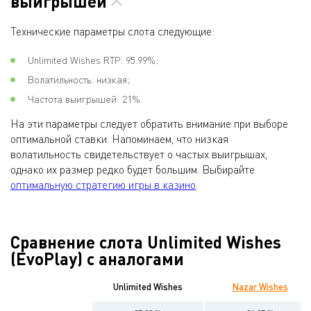
выигрышей
Технические параметры слота следующие:
Unlimited Wishes RTP: 95.99%;
Волатильность: низкая;
Частота выигрышей: 21%.
На эти параметры следует обратить внимание при выборе
оптимальной ставки. Напоминаем, что низкая
волатильность свидетельствует о частых выигрышах,
однако их размер редко будет большим. Выбирайте
оптимальную стратегию игры в казино
.
Сравнение слота Unlimited Wishes
(EvoPlay) с аналогами
Unlimited Wishes
Nazar Wishes