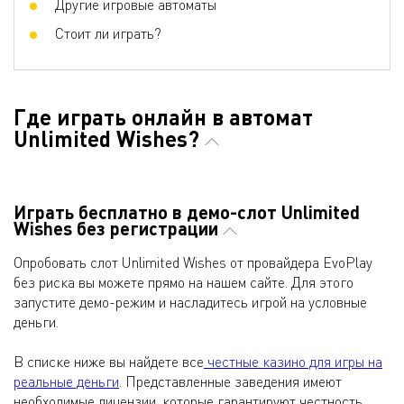
Другие игровые автоматы
Стоит ли играть?
Где играть онлайн в автомат
Unlimited Wishes?
Играть бесплатно в демо-слот Unlimited
Wishes без регистрации
Опробовать слот Unlimited Wishes от провайдера EvoPlay
без риска вы можете прямо на нашем сайте. Для этого
запустите демо-режим и насладитесь игрой на условные
деньги.
В списке ниже вы найдете все
честные казино для игры на
реальные деньги
. Представленные заведения имеют
необходимые лицензии, которые гарантируют честность