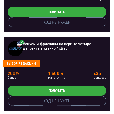
ПОЛУЧИТЬ
КОД НЕ НУЖЕН
Бонусы и фриспины на первые четыре
депозита в казино 1xBet
ВЫБОР РЕДАКЦИИ
200%
1 500 $
x35
бонус
макс. сумма
вейджер
ПОЛУЧИТЬ
КОД НЕ НУЖЕН