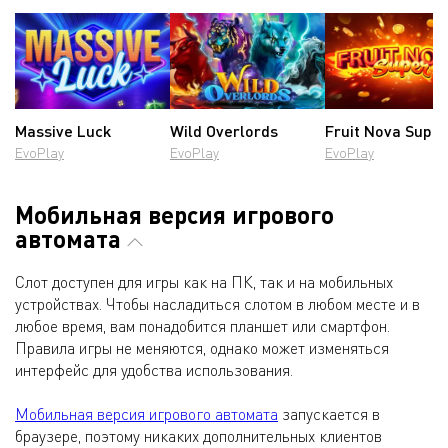
Massive Luck
Wild Overlords
Fruit Nova Super
EvoPlay
EvoPlay
EvoPlay
Мобильная версия игрового
автомата
Слот доступен для игры как на ПК, так и на мобильных
устройствах. Чтобы насладиться слотом в любом месте и в
любое время, вам понадобится планшет или смартфон.
Правила игры не меняются, однако может изменяться
интерфейс для удобства использования.
Мобильная версия игрового автомата
запускается в
браузере, поэтому никаких дополнительных клиентов