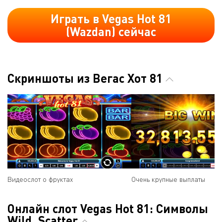
Играть в Vegas Hot 81
(Wazdan) сейчас
Скриншоты из Вегас Хот 81
Видеослот о фруктах
Очень крупные выплаты
Онлайн слот Vegas Hot 81: Символы
Wild, Scatter