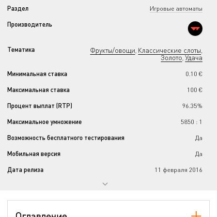
Раздел
Игровые автоматы
Производитель
Тематика
Фрукты/овощи
Классические слоты
,
,
Золото
Удача
,
Минимальная ставка
0.10 €
Максимальная ставка
100 €
Процент выплат (RTP)
96.35%
Максимальное умножение
5850 : 1
Возможность бесплатного тестирования
Да
Мобильная версия
Да
Дата релиза
11 февраля 2016
Прогрессивный джекпот
Нет
Количество барабанов
4
Оглавление