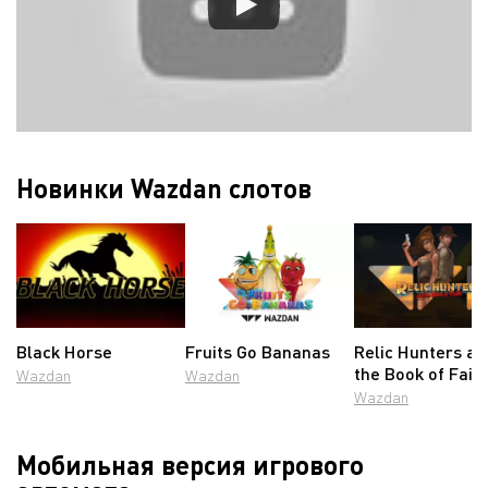
Новинки Wazdan слотов
Black Horse
Fruits Go Bananas
Relic Hunters an
the Book of Fait
Wazdan
Wazdan
Wazdan
Мобильная версия игрового