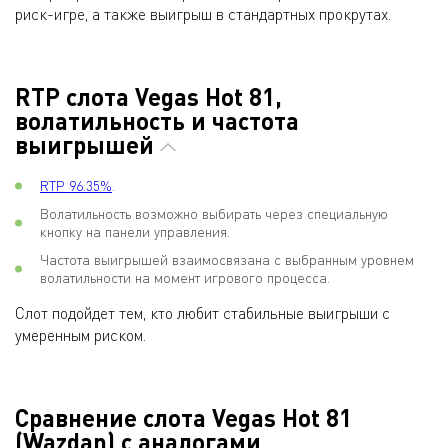
риск-игре, а также выигрыш в стандартных прокрутах.
RTP слота Vegas Hot 81,
волатильность и частота
выигрышей
RTP 96.35%
.
Волатильность возможно выбирать через специальную
кнопку на панели управления.
Частота выигрышей взаимосвязана с выбранным уровнем
волатильности на момент игрового процесса.
Слот подойдет тем, кто любит стабильные выигрыши с
умеренным риском.
Сравнение слота Vegas Hot 81
(Wazdan) с аналогами