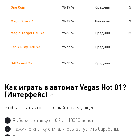
One Coin
96.17 %
Средняя
500
Magic Stars 6
96.49 %
Высокая
750
Magic Target Deluxe
96.63 %
Средняя
1250
Fenix Play Deluxe
96.44 %
Средняя
75
BARs and 7s
96.43 %
Средняя
40
Как играть в автомат Vegas Hot 81?
(Интерфейс)
Чтобы начать играть, сделайте следующее:
Выберите ставку от 0.2 до 10000 монет.
Нажмите кнопку спина, чтобы запустить барабаны.