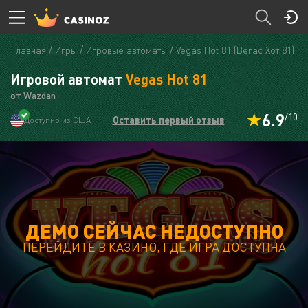
Главная
Игры
Игровые автоматы
Vegas Hot 81 (Вегас Хот 81)
Игровой автомат
Vegas Hot 81
от Wazdan
6.9
/10
Оставить первый отзыв
Доступно из США
ДЕМО СЕЙЧАС НЕДОСТУПНО
ПЕРЕЙДИТЕ В КАЗИНО, ГДЕ ИГРА ДОСТУПНА