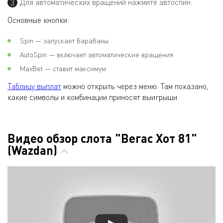
Для автоматических вращений нажмите автоспин.
Основные кнопки:
Spin — запускает барабаны
AutoSpin — включает автоматические вращения
MaxBet — ставит максимум
Таблицу выплат
можно открыть через меню. Там показано,
какие символы и комбинации приносят выигрыши.
Видео обзор слота "Вегас Хот 81"
(Wazdan)