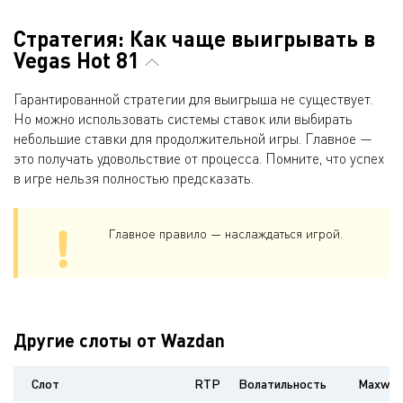
Стратегия: Как чаще выигрывать в
Vegas Hot 81
Гарантированной стратегии для выигрыша не существует.
Но можно использовать системы ставок или выбирать
небольшие ставки для продолжительной игры. Главное —
это получать удовольствие от процесса. Помните, что успех
в игре нельзя полностью предсказать.
Главное правило — наслаждаться игрой.
Другие слоты от Wazdan
Слот
RTP
Волатильность
Maxwin