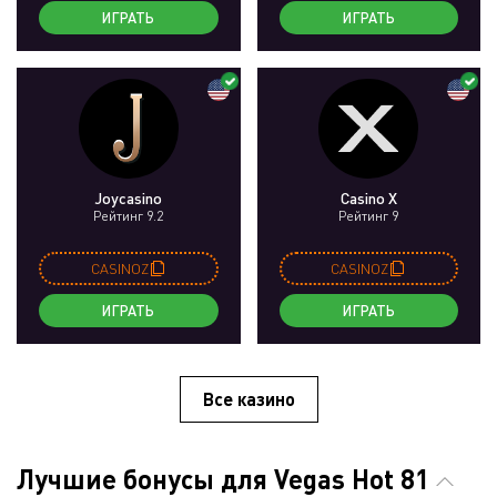
ИГРАТЬ
ИГРАТЬ
Joycasino
Casino X
Рейтинг 9.2
Рейтинг 9
CASINOZ
CASINOZ
ИГРАТЬ
ИГРАТЬ
Все казино
Лучшие бонусы для Vegas Hot 81