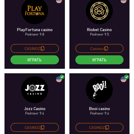
PlayFortuna casino
Riobet Casino
Рейтинг 9.8
Рейтинг 9.5
CASINOZ
Casinoz
ИГРАТЬ
ИГРАТЬ
Jozz Casino
Booi casino
Рейтинг 9.4
Рейтинг 9.4
CASINOZ
CASINOZ