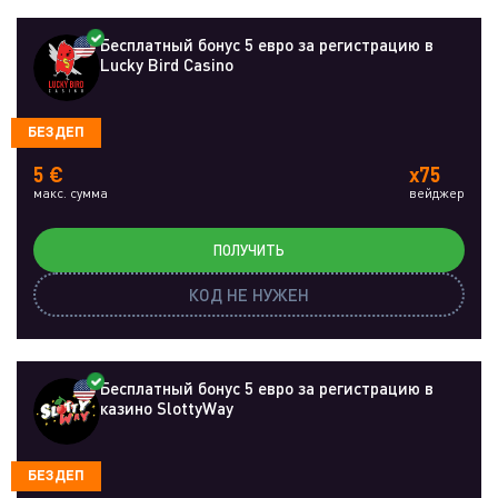
Бесплатный бонус 5 евро за регистрацию в
Lucky Bird Casino
БЕЗДЕП
5 €
x75
макс. сумма
вейджер
ПОЛУЧИТЬ
КОД НЕ НУЖЕН
Бесплатный бонус 5 евро за регистрацию в
казино SlottyWay
БЕЗДЕП