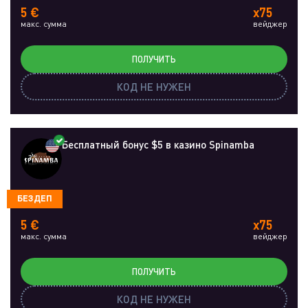
5 €
x75
макс. сумма
вейджер
ПОЛУЧИТЬ
КОД НЕ НУЖЕН
Бесплатный бонус $5 в казино Spinamba
БЕЗДЕП
5 €
x75
макс. сумма
вейджер
ПОЛУЧИТЬ
КОД НЕ НУЖЕН