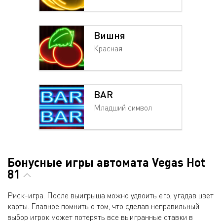
Вишня
Красная
BAR
Младший символ
Бонусные игры автомата Vegas Hot
81
Риск-игра. После выигрыша можно удвоить его, угадав цвет
карты. Главное помнить о том, что сделав неправильный
выбор игрок может потерять все выигранные ставки в