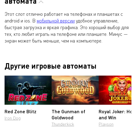
автомата
Этот слот отлично работает на телефонах и планшетах с
android и ios. В
мобильной версии
удобное управление,
быстрая загрузка и яркая графика. Это хороший выбор для
тех, кто любит играть на телефоне или планшете. Минус —
экран может быть меньше, чем на компьютере.
Другие игровые автоматы
Red Zone Blitz
The Gunman of
Royal Joker: Hol
Goldwood
and Win
Iron Dog
Thunderkick
Playson