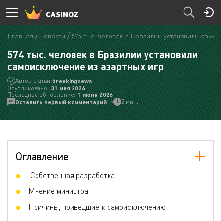
Главная
Новости
574 тыс. человек в Бразилии установили само
574 тыс. человек в Бразилии установили
самоисключение из азартных игр
Автор статьи:
breakingnews
Опубликовано:
31 мая 2026
Последнее обновление:
1 июня 2026
2 мин.
Оставить первый комментарий
Оглавление
Собственная разработка
Мнение министра
Причины, приведшие к самоисключению