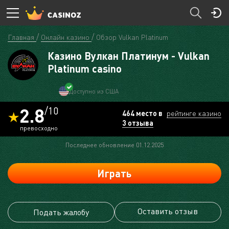
Vulkan Platinum casino
ПЕРЕЙТИ
Главная
Онлайн казино
Обзор Vulkan Platinum
Казино Вулкан Платинум - Vulkan
Platinum casino
Доступно из США
2.8
/10
464 место в
рейтинге казино
3 отзыва
превосходно
Последнее обновление 01.12.2025
Играть
Оставить отзыв
Подать жалобу