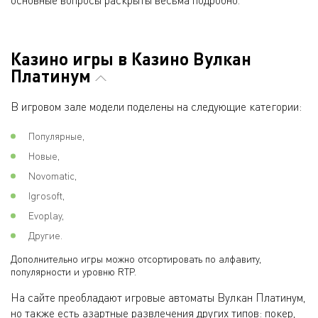
основные вопросы раскрыты весьма подробно.
Казино игры в Казино Вулкан
Платинум
В игровом зале модели поделены на следующие категории:
Популярные,
Новые,
Novomatic,
Igrosoft,
Evoplay,
Другие.
Дополнительно игры можно отсортировать по алфавиту,
популярности и уровню RTP.
На сайте преобладают игровые автоматы Вулкан Платинум,
но также есть азартные развлечения других типов: покер,