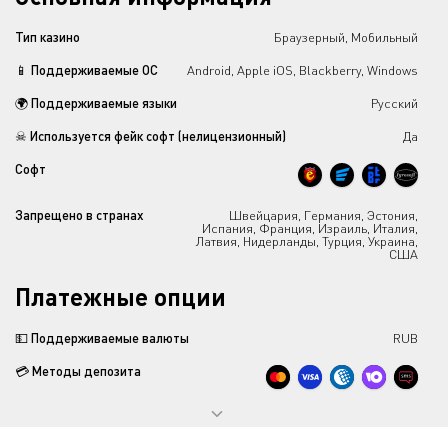
Тип казино
Браузерный, Мобильный
📱 Поддерживаемые ОС
Android, Apple iOS, Blackberry, Windows
🌍 Поддерживаемые языки
Русский
☠ Используется фейк софт (нелицензионный)
Да
Софт
Запрещено в странах
Швейцария,
Германия,
Эстония,
Испания,
Франция,
Израиль,
Италия,
Латвия,
Нидерланды,
Турция,
Украина,
США
Платежные опции
💵 Поддерживаемые валюты
RUB
💳 Методы депозита
🏧 Методы вывода