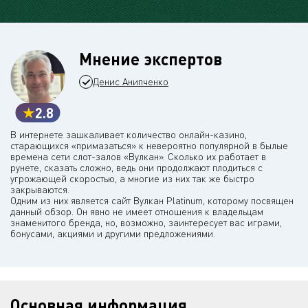
Мнение экспертов
Денис Анипченко
2.8
В интернете зашкаливает количество онлайн-казино,
старающихся «примазаться» к невероятно популярной в былые
времена сети слот-залов «Вулкан». Сколько их работает в
рунете, сказать сложно, ведь они продолжают плодиться с
угрожающей скоростью, а многие из них так же быстро
закрываются.
Одним из них является сайт Вулкан Platinum, которому посвящен
данный обзор. Он явно не имеет отношения к владельцам
знаменитого бренда, но, возможно, заинтересует вас играми,
бонусами, акциями и другими предложениями.
Основная информация