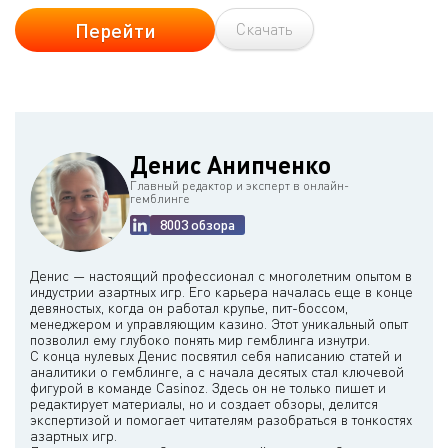
Перейти
Скачать
Денис Анипченко
Главный редактор и эксперт в онлайн-
гемблинге
8003 обзора
Денис — настоящий профессионал с многолетним опытом в
индустрии азартных игр. Его карьера началась еще в конце
девяностых, когда он работал крупье, пит-боссом,
менеджером и управляющим казино. Этот уникальный опыт
позволил ему глубоко понять мир гемблинга изнутри.
С конца нулевых Денис посвятил себя написанию статей и
аналитики о гемблинге, а с начала десятых стал ключевой
фигурой в команде Casinoz. Здесь он не только пишет и
редактирует материалы, но и создает обзоры, делится
экспертизой и помогает читателям разобраться в тонкостях
азартных игр.