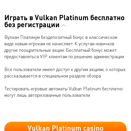
Играть в Vulkan Platinum бесплатно
без регистрации
Вулкан Платинум бездепозитный бонус в классическом
виде новым игрокам не начисляет. К услугам новичков
другие поощрительные акции. Бесплатный бонус может
предоставляться VIP клиентам по решению администрации.
Все пользователи имеют доступ к другим акциям, о которых
рассказывается в специальном разделе обзора.
Тестировать игровые автоматы Vulkan Platinum бесплатно
могут лишь авторизованные пользователи.
Vulkan Platinum casino