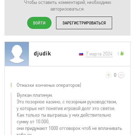
Чтобы оставить комментарий, необходимо
авторизоваться:
ВОЙТИ
ЗАРЕГИСТРИРОВАТЬСЯ
djudik
7 мартa 2024
1
0
Отмазки конченых операторов)
Вулкан платинум.
Это позорное казино, с позорным руководством,
у которых нет понятия игровой долг это святое.
Как только ты выграешь у них действительно
сумму от 10.000,
они придумают 1000 отговорок чтоб не вплачивать
тебе их.