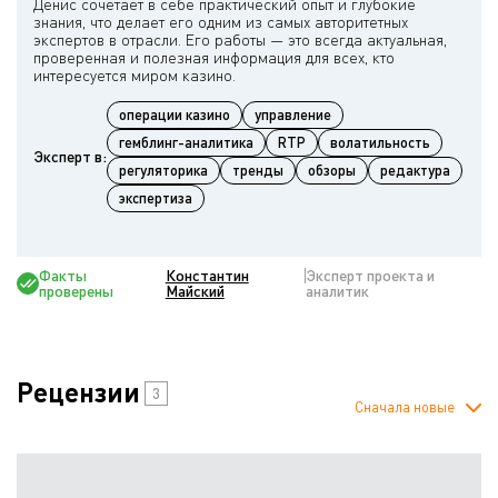
Денис сочетает в себе практический опыт и глубокие
знания, что делает его одним из самых авторитетных
экспертов в отрасли. Его работы — это всегда актуальная,
проверенная и полезная информация для всех, кто
операции казино
управление
гемблинг-аналитика
RTP
волатильность
Эксперт в:
регуляторика
тренды
обзоры
редактура
экспертиза
Факты
Константин
Эксперт проекта и
проверены
Майский
аналитик
Рецензии
3
Сначала новые