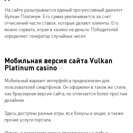
На сайте разыгрывается единый прогрессивный джекпот
Вулкан Платинум. Его сумма увеличивается за счет
отчислений части ставок, которые делают клиенты. Его
можно сорвать, играя в казино на деньги. Победителей
определяет генератор случайных чисел.
Мобильная версия сайта Vulkan
Platinum casino
Мобильный вариант интерфейса предназначен для
пользователей смартфонов. Он оформлен в таком же стиле,
как браузерная версия сайта, но отличается более простым
дизайном.
Здесь доступны разные игры, все бонусы и акции, а также
прочие услуги портала.
Играть в таком виде можно практически на любых