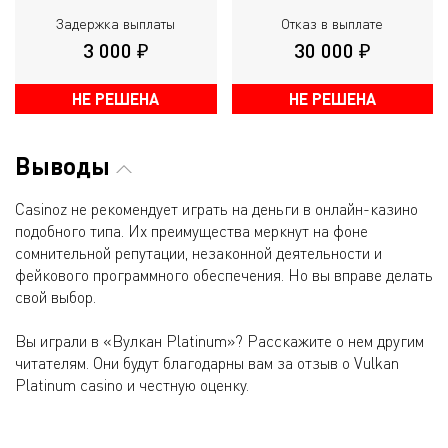
Задержка выплаты
Отказ в выплате
3 000 ₽
30 000 ₽
НЕ РЕШЕНА
НЕ РЕШЕНА
Выводы
Casinoz не рекомендует играть на деньги в онлайн-казино
подобного типа. Их преимущества меркнут на фоне
сомнительной репутации, незаконной деятельности и
фейкового программного обеспечения. Но вы вправе делать
свой выбор.
Вы играли в «Вулкан Platinum»? Расскажите о нем другим
читателям. Они будут благодарны вам за отзыв о Vulkan
Platinum casino и честную оценку.