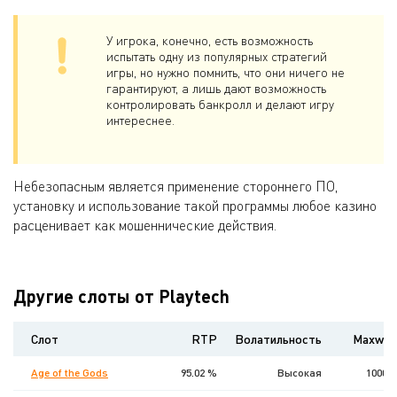
У игрока, конечно, есть возможность
испытать одну из популярных стратегий
игры, но нужно помнить, что они ничего не
гарантируют, а лишь дают возможность
контролировать банкролл и делают игру
интереснее.
Небезопасным является применение стороннего ПО,
установку и использование такой программы любое казино
расценивает как мошеннические действия.
Другие слоты от Playtech
Слот
RTP
Волатильность
Maxwin
Age of the Gods
95.02 %
Высокая
10000