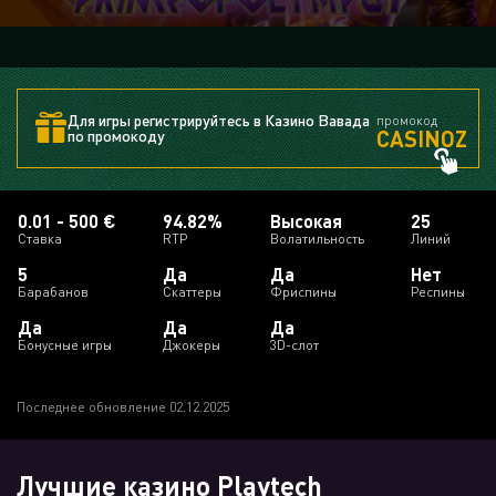
Для игры регистрируйтесь в Казино Вавада
промокод
CASINOZ
по промокоду
0.01 - 500 €
94.82%
Высокая
25
Ставка
RTP
Волатильность
Линий
5
Да
Да
Нет
Барабанов
Скаттеры
Фриспины
Респины
Да
Да
Да
Бонусные игры
Джокеры
3D-слот
Последнее обновление 02.12.2025
Лучшие казино Playtech