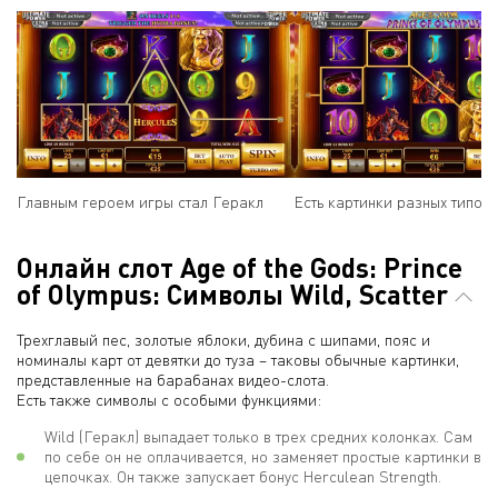
Главным героем игры стал Геракл
Есть картинки разных типов
Онлайн слот Age of the Gods: Prince
of Olympus: Символы Wild, Scatter
Трехглавый пес, золотые яблоки, дубина с шипами, пояс и
номиналы карт от девятки до туза – таковы обычные картинки,
представленные на барабанах видео-слота.
Есть также символы с особыми функциями:
Wild (Геракл) выпадает только в трех средних колонках. Сам
по себе он не оплачивается, но заменяет простые картинки в
цепочках. Он также запускает бонус Herculean Strength.