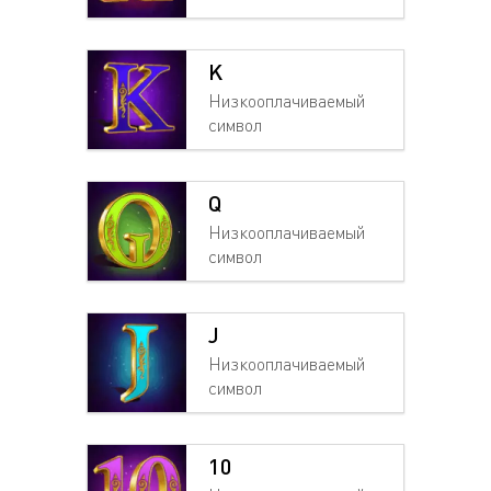
K
Низкооплачиваемый
символ
Q
Низкооплачиваемый
символ
J
Низкооплачиваемый
символ
10