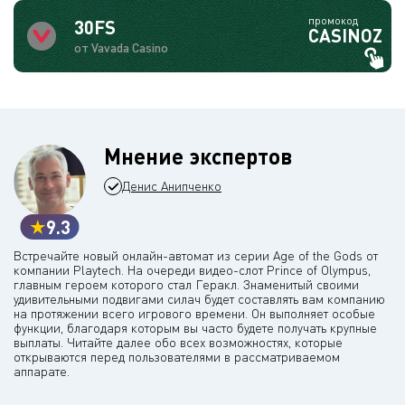
промокод
30FS
CASINOZ
от Vavada Casino
Мнение экспертов
Денис Анипченко
9.3
Встречайте новый онлайн-автомат из серии Age of the Gods от
компании Playtech. На очереди видео-слот Prince of Olympus,
главным героем которого стал Геракл. Знаменитый своими
удивительными подвигами силач будет составлять вам компанию
на протяжении всего игрового времени. Он выполняет особые
функции, благодаря которым вы часто будете получать крупные
выплаты. Читайте далее обо всех возможностях, которые
открываются перед пользователями в рассматриваемом
аппарате.