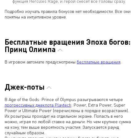
функция Hercules Rage, и герой снесет все головы сразу.
Подробно изучать правила бонусов нет необходимости. Все они
понятны на интуитивном уровне.
Бесплатные вращения Эпоха богов:
Принц Олимпа
В игровом автомате предусмотрены
бесплатные вращения
.
Джек-поты
В Age of the Gods: Prince of Olympus разыгрываются четыре
прогрессивных джекпота Playtech
: Power, Extra Power, Super
Power и Ultimate Power (перечислены в порядке возрастания).
Их розыгрыш проходит на отдельном экране. Попасть в него
можно, играя по любой ставке на деньги. Но чем крупнее сумма
на кону, тем выше вероятность участия. Запускается раунд
случайным образом.