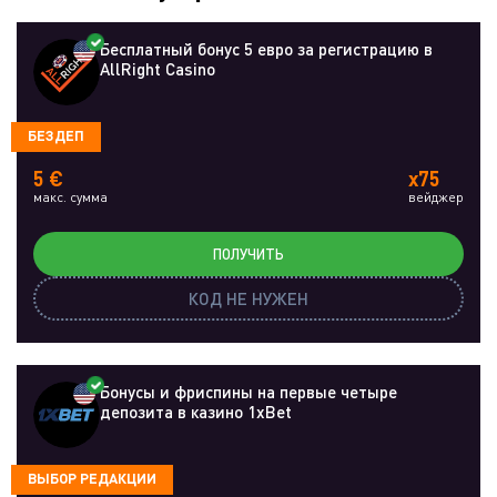
Бесплатный бонус 5 евро за регистрацию в
AllRight Casino
БЕЗДЕП
5 €
x75
макс. сумма
вейджер
ПОЛУЧИТЬ
КОД НЕ НУЖЕН
Бонусы и фриспины на первые четыре
депозита в казино 1xBet
ВЫБОР РЕДАКЦИИ