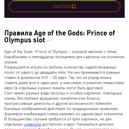
CASINOZ
Правила Age of the Gods: Prince of
Olympus slot
Age of the Gods: Prince of Olympus – игровой автомат с пятью
барабанами и пятнадцатью позициями для картинок на основном
экране.
Разрешается играть по любому количеству задействованных
полос от одного до двадцати пяти. На них принимаются равные
ставки в диапазоне 0.01 – 20 евро. Так что на раунд можно
ставить даже всего один цент, а максимум ограничен пятьюстами
евро (в отдельных казино лимиты могут быть другими).
Слот имеет разные виды простых и особых картинок, повторные
спины, бесплатные вращения, тематические бонусы,
прогрессивные джекпоты и другие возможности геймплея.
Базовые изображения действуют по традиционным правилам,
формируя комбинации слева направо из одинаковых элементов.
В большинстве случаев требуется от трех картинок, но для
отдельных
символов
достаточно и двух. Начинаться цепочки