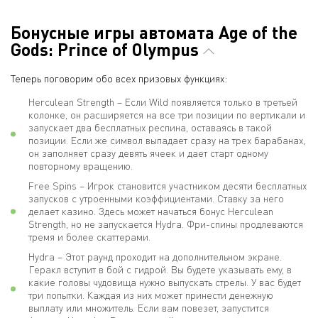
Бонусные игры автомата Age of the
Gods: Prince of Olympus
Теперь поговорим обо всех призовых функциях:
Herculean Strength – Если Wild появляется только в третьей
колонке, он расширяется на все три позиции по вертикали и
запускает два бесплатных респина, оставаясь в такой
позиции. Если же символ выпадает сразу на трех барабанах,
он заполняет сразу девять ячеек и дает старт одному
повторному вращению.
Free Spins – Игрок становится участником десяти бесплатных
запусков с утроенными коэффициентами. Ставку за него
делает казино. Здесь может начаться бонус Herculean
Strength, но не запускается Hydra. Фри-спины продлеваются
тремя и более скаттерами.
Hydra – Этот раунд проходит на дополнительном экране.
Геракл вступит в бой с гидрой. Вы будете указывать ему, в
какие головы чудовища нужно выпускать стрелы. У вас будет
три попытки. Каждая из них может принести денежную
выплату или множитель. Если вам повезет, запустится