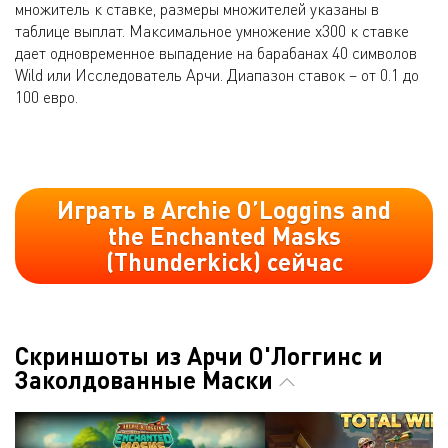
множитель к ставке, размеры множителей указаны в
таблице выплат. Максимальное умножение х300 к ставке
дает одновременное выпадение на барабанах 40 символов
Wild или Исследователь Арчи. Диапазон ставок – от 0.1 до
100 евро.
Играть в Archie O’Loggins and
the Enchanted Masks
(Thunderkick) сейчас
Скриншоты из Арчи О'Логгинс и
Заколдованные Маски