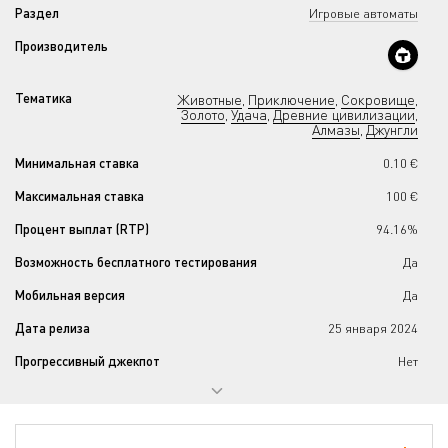
Раздел
Игровые автоматы
Производитель
Тематика
Животные
Приключение
Сокровище
,
,
,
Золото
Удача
Древние цивилизации
,
,
,
Алмазы
Джунгли
,
Минимальная ставка
0.10 €
Максимальная ставка
100 €
Процент выплат (RTP)
94.16%
Возможность бесплатного тестирования
Да
Мобильная версия
Да
Дата релиза
25 января 2024
Прогрессивный джекпот
Нет
Количество барабанов
7
Джокеры
Нет