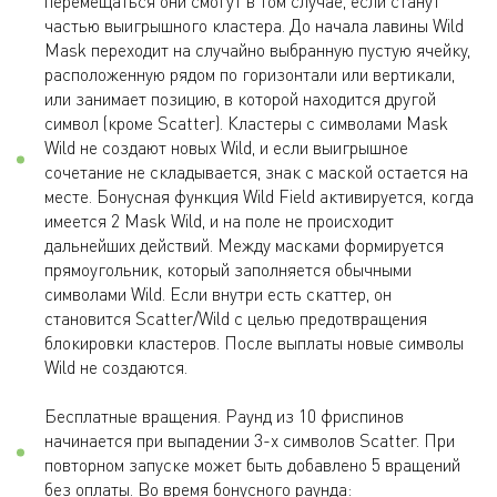
перемещаться они смогут в том случае, если станут
частью выигрышного кластера. До начала лавины Wild
Mask переходит на случайно выбранную пустую ячейку,
расположенную рядом по горизонтали или вертикали,
или занимает позицию, в которой находится другой
символ (кроме Scatter). Кластеры с символами Mask
Wild не создают новых Wild, и если выигрышное
сочетание не складывается, знак с маской остается на
месте. Бонусная функция Wild Field активируется, когда
имеется 2 Mask Wild, и на поле не происходит
дальнейших действий. Между масками формируется
прямоугольник, который заполняется обычными
символами Wild. Если внутри есть скаттер, он
становится Scatter/Wild с целью предотвращения
блокировки кластеров. После выплаты новые символы
Wild не создаются.
Бесплатные вращения. Раунд из 10 фриспинов
начинается при выпадении 3-х символов Scatter. При
повторном запуске может быть добавлено 5 вращений
без оплаты. Во время бонусного раунда: