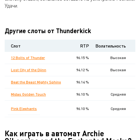
Удачи.
Другие слоты от Thunderkick
Слот
RTP
Волатильность
M
12 Bolts of Thunder
96.15 %
Высокая
Lost City of the Djinn
94.12 %
Высокая
Beat the Beast Mighty Sphinx
96.14 %
Midas Golden Touch
96.10 %
Средняя
Pink Elephants
96.10 %
Средняя
Как играть в автомат Archie