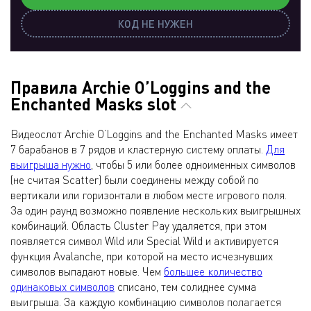
КОД НЕ НУЖЕН
Правила Archie O’Loggins and the
Enchanted Masks slot
Видеослот Archie O’Loggins and the Enchanted Masks имеет
7 барабанов в 7 рядов и кластерную систему оплаты.
Для
выигрыша нужно
, чтобы 5 или более одноименных символов
(не считая Scatter) были соединены между собой по
вертикали или горизонтали в любом месте игрового поля.
За один раунд возможно появление нескольких выигрышных
комбинаций. Область Cluster Pay удаляется, при этом
появляется символ Wild или Special Wild и активируется
функция Avalanche, при которой на место исчезнувших
символов выпадают новые. Чем
большее количество
одинаковых символов
списано, тем солиднее сумма
выигрыша. За каждую комбинацию символов полагается