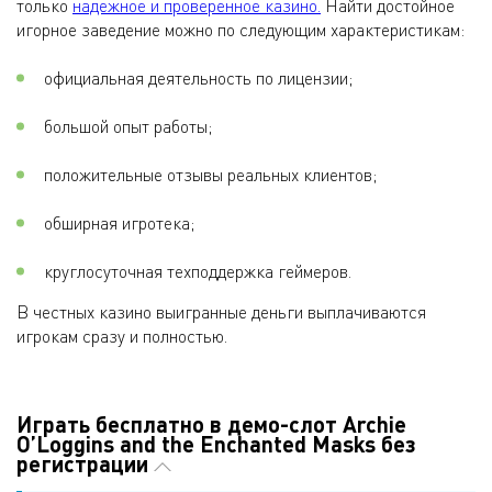
только
надежное и проверенное казино.
Найти достойное
игорное заведение можно по следующим характеристикам:
официальная деятельность по лицензии;
большой опыт работы;
положительные отзывы реальных клиентов;
обширная игротека;
круглосуточная техподдержка геймеров.
В честных казино выигранные деньги выплачиваются
игрокам сразу и полностью.
Играть бесплатно в демо-слот Archie
O’Loggins and the Enchanted Masks без
регистрации