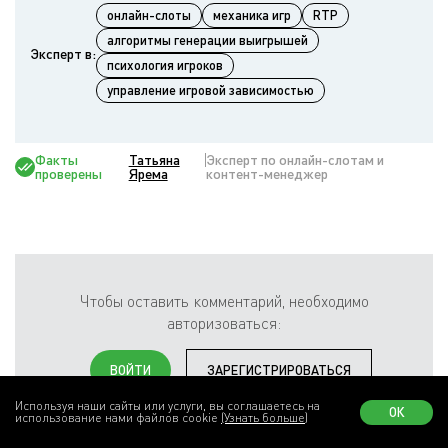
онлайн-слоты
механика игр
RTP
алгоритмы генерации выигрышей
Эксперт в:
психология игроков
управление игровой зависимостью
Факты
Татьяна
Эксперт по онлайн-слотам и
проверены
Ярема
контент-менеджер
Чтобы оставить комментарий, необходимо
авторизоваться:
ВОЙТИ
ЗАРЕГИСТРИРОВАТЬСЯ
Используя наши сайты или услуги, вы соглашаетесь на
ОК
использование нами файлов cookie
(Узнать больше)