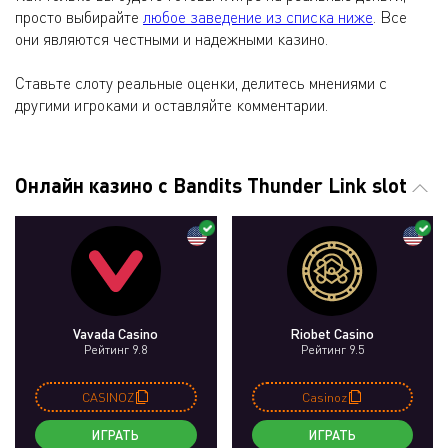
просто выбирайте
любое заведение из списка ниже
. Все
они являются честными и надежными казино.
Ставьте слоту реальные оценки, делитесь мнениями с
другими игроками и оставляйте комментарии.
Онлайн казино с Bandits Thunder Link slot
Vavada Casino
Riobet Casino
Рейтинг 9.8
Рейтинг 9.5
CASINOZ
Casinoz
ИГРАТЬ
ИГРАТЬ