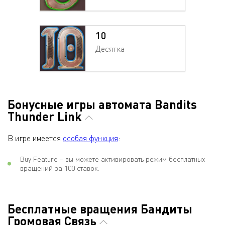
10
Десятка
Бонусные игры автомата Bandits
Thunder Link
В игре имеется
особая функция
:
Buy Feature – вы можете активировать режим бесплатных
вращений за 100 ставок.
Бесплатные вращения Бандиты
Громовая Связь