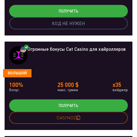
ПОЛУЧИТЬ
КОД НЕ НУЖЕН
Огромные бонусы Cat Casino для хайроллеров
БОЛЬШОЙ
100%
25 000 $
x35
бонус
макс. сумма
вейджер
ПОЛУЧИТЬ
CASINOZ