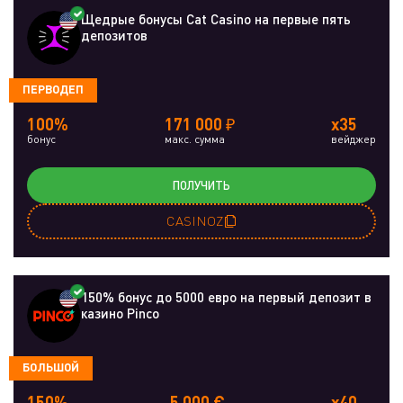
Щедрые бонусы Cat Casino на первые пять
депозитов
ПЕРВОДЕП
100%
171 000 ₽
x35
бонус
макс. сумма
вейджер
ПОЛУЧИТЬ
CASINOZ
150% бонус до 5000 евро на первый депозит в
казино Pinco
БОЛЬШОЙ
150%
5 000 €
x40