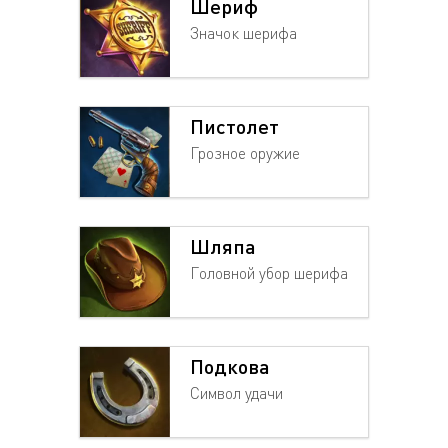
Шериф
Значок шерифа
Пистолет
Грозное оружие
Шляпа
Головной убор шерифа
Подкова
Символ удачи