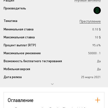
Раздел
Игровые автоматы
Производитель
Тематика
Преступление
Минимальная ставка
0.10 $
Максимальная ставка
10 $
Процент выплат (RTP)
95.6%
Максимальное умножение
50000 : 1
Возможность бесплатного тестирования
Да
Мобильная версия
Да
Дата релиза
25 мартa 2021
Прогрессивный джекпот
Нет
Количество барабанов
5
Оглавление
Количество линий
10