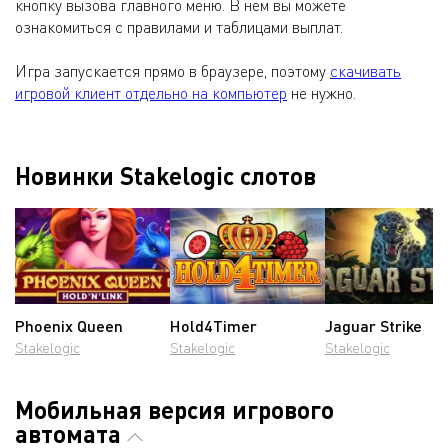
кнопку вызова главного меню. В нем вы можете
ознакомиться с правилами и таблицами выплат.
Игра запускается прямо в браузере, поэтому
скачивать
игровой клиент отдельно на компьютер
не нужно.
Новинки Stakelogic слотов
Phoenix Queen
Hold4Timer
Jaguar Strike
Stakelogic
Stakelogic
Stakelogic
Мобильная версия игрового
автомата