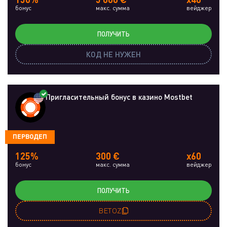
бонус
макс. сумма
вейджер
ПОЛУЧИТЬ
КОД НЕ НУЖЕН
Пригласительный бонус в казино Mostbet
ПЕРВОДЕП
125%
300 €
x60
бонус
макс. сумма
вейджер
ПОЛУЧИТЬ
BETOZ