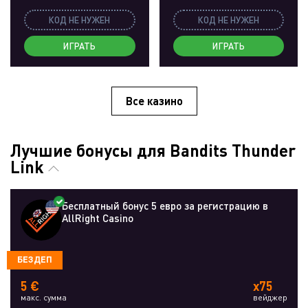
КОД НЕ НУЖЕН
КОД НЕ НУЖЕН
ИГРАТЬ
ИГРАТЬ
Все казино
Лучшие бонусы для Bandits Thunder
Link
Бесплатный бонус 5 евро за регистрацию в
AllRight Casino
БЕЗДЕП
5 €
x75
макс. сумма
вейджер