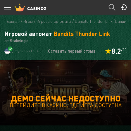
Главная
Игры
Игровые автоматы
Bandits Thunder Link (Бандит
Игровой автомат
Bandits Thunder Link
от Stakelogic
8.2
/10
Оставить первый отзыв
Доступно из США
ДЕМО СЕЙЧАС НЕДОСТУПНО
ПЕРЕЙДИТЕ В КАЗИНО, ГДЕ ИГРА ДОСТУПНА