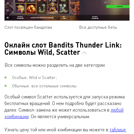
Слот посвящен бандитам
Все доступные беты
Онлайн слот Bandits Thunder Link:
Символы Wild, Scatter
Все символы можно разделить на две категории.
Особые: Wild и Scatter;
Обычные: все остальные символы.
Особый символ Scatter используется для запуска режима
бесплатных вращений. О нем подробно будет рассказано
далее. Символ-замена же может использоваться в
любой
комбинации
. Он является универсальным.
Узнать цену той или иной комбинации вы можете в
таблице