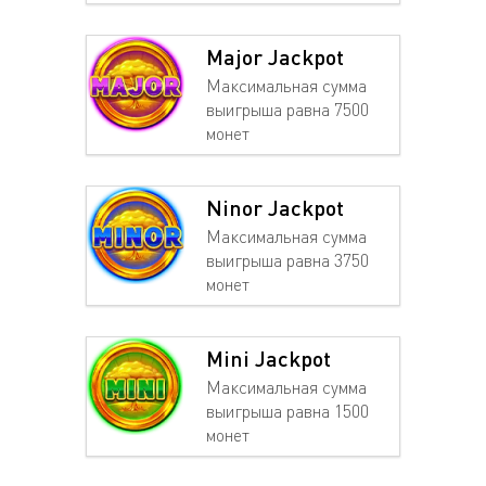
Major Jackpot
Максимальная сумма
выигрыша равна 7500
монет
Ninor Jackpot
Максимальная сумма
выигрыша равна 3750
монет
Mini Jackpot
Максимальная сумма
выигрыша равна 1500
монет