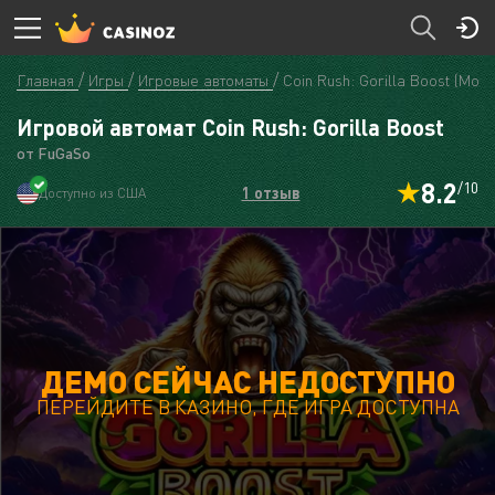
Главная
Игры
Игровые автоматы
Coin Rush: Gorilla Boost (Мо
Игровой автомат Coin Rush: Gorilla Boost
от FuGaSo
8.2
/10
1 отзыв
Доступно из США
ДЕМО СЕЙЧАС НЕДОСТУПНО
ПЕРЕЙДИТЕ В КАЗИНО, ГДЕ ИГРА ДОСТУПНА