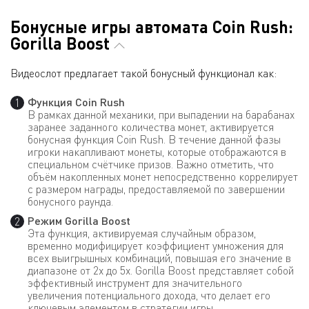
Бонусные игры автомата Coin Rush:
Gorilla Boost
Видеослот предлагает такой бонусный функционал как:
Функция Coin Rush
В рамках данной механики, при выпадении на барабанах
заранее заданного количества монет, активируется
бонусная функция Coin Rush. В течение данной фазы
игроки накапливают монеты, которые отображаются в
специальном счётчике призов. Важно отметить, что
объём накопленных монет непосредственно коррелирует
с размером награды, предоставляемой по завершении
бонусного раунда.
Режим Gorilla Boost
Эта функция, активируемая случайным образом,
временно модифицирует коэффициент умножения для
всех выигрышных комбинаций, повышая его значение в
диапазоне от 2x до 5x. Gorilla Boost представляет собой
эффективный инструмент для значительного
увеличения потенциального дохода, что делает его
ключевым элементом в стратегии игры.