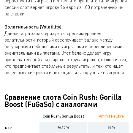
вероятности выигрыша и о том, что при длительной игровой
сессии слот вернет игроку 96 евро из 100 потраченных им
на ставки.
Волатильность (Volatility)
:
Данная игра характеризуется средним уровнем
волатильности, который обеспечивает баланс между
регулярными небольшими выигрышами и периодическими
значительными выплатами. Этот баланс делает игру
привлекательной для широкого круга игроков, включая тех,
кто предпочитает стабильные результаты, и тех, кто ищет
более высокие риски и потенциальные крупные выигрыши.
Сравнение слота Coin Rush: Gorilla
Boost (FuGaSo) с аналогами
Coin Rush: Gorilla Boost
Ammit Hellfire
96.15 %
96 %
RTP