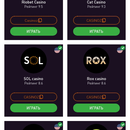
Riobet Casino
Cat Casino
Рейтинг 9.5
Рейтинг 9.3
Casinoz
CASINOZ
ИГРАТЬ
ИГРАТЬ
SOL casino
Rox casino
Рейтинг 8.6
Рейтинг 8.6
CASINOZ
CASINOZ
ИГРАТЬ
ИГРАТЬ