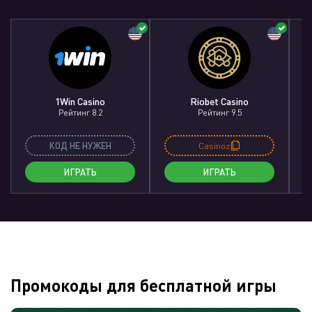
1Win Casino
Riobet Casino
Рейтинг 8.2
Рейтинг 9.5
КОД НЕ НУЖЕН
Casinoz
ИГРАТЬ
ИГРАТЬ
Промокоды для бесплатной игры