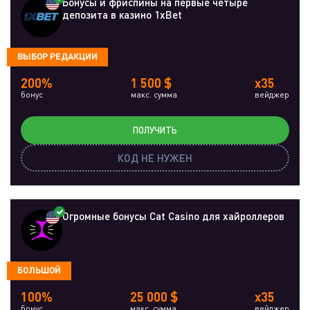
Бонусы и фриспины на первые четыре
депозита в казино 1xBet
ВЫБОР РЕДАКЦИИ
200%
1 500 $
x35
бонус
макс. сумма
вейджер
ПОЛУЧИТЬ
КОД НЕ НУЖЕН
Огромные бонусы Cat Casino для хайроллеров
БОЛЬШОЙ
100%
25 000 $
x35
бонус
макс. сумма
вейджер