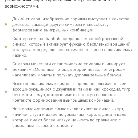
возможностями.
Дикий символ: изображение гориллы выступает в качестве
джокера, замещая другие символы и способствуя
формированию выигрышных комбинаций.
Скаттер символ: баобаб представляет собой рассыпной
символ, который активирует функцию бесплатных вращений
и запускает определенное количество спинов оплачиваемых
казино.
Символы монет: эти специфические символы инициируют
механизм «Монетный поток», который позволяет игрокам
накапливать монеты и получать дополнительные бонусы.
Высокооплачиваемые символы: представлены животными,
ассоциирующимися с джунглями, такими как крокодил, тигр,
бегемот и лемур, которые имеют высокую ценность в
контексте формирования выигрышных комбинаций.
Низкооплачиваемые символы: включают номиналы карт,
начиная с туза и далее по убыванию: король, дама и валет,
которые имеют более низкую ценность по сравнению с
символами высокой стоимости.