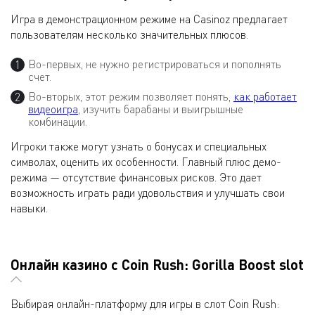
Игра в демонстрационном режиме на Casinoz предлагает
пользователям несколько значительных плюсов.
Во-первых, не нужно регистрироваться и пополнять
счет.
Во-вторых, этот режим позволяет понять,
как работает
видеоигра
, изучить барабаны и выигрышные
комбинации.
Игроки также могут узнать о бонусах и специальных
символах, оценить их особенности. Главный плюс демо-
режима — отсутствие финансовых рисков. Это дает
возможность играть ради удовольствия и улучшать свои
навыки.
Онлайн казино с Coin Rush: Gorilla Boost slot
Выбирая онлайн-платформу для игры в слот Coin Rush: