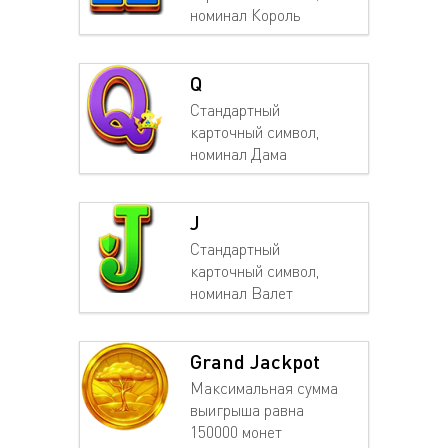
номинал Король
Q
Стандартный
карточный символ,
номинал Дама
J
Стандартный
карточный символ,
номинал Валет
Grand Jackpot
Максимальная сумма
выигрыша равна
150000 монет