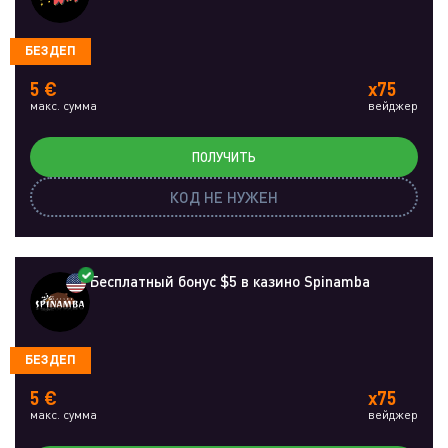
БЕЗДЕП
5 €
x75
макс. сумма
вейджер
ПОЛУЧИТЬ
КОД НЕ НУЖЕН
Бесплатный бонус $5 в казино Spinamba
БЕЗДЕП
5 €
x75
макс. сумма
вейджер