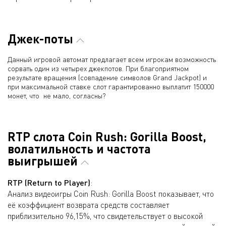
Джек-поты
Данный игровой автомат предлагает всем игрокам возможность
сорвать один из четырех джекпотов. При благоприятном
результате вращения (совпадение символов Grand Jackpot) и
при максимальной ставке слот гарантированно выплатит 150000
монет, что не мало, согласны?
RTP слота Coin Rush: Gorilla Boost,
волатильность и частота
выигрышей
RTP (Return to Player)
:
Анализ видеоигры Coin Rush: Gorilla Boost показывает, что
её коэффициент возврата средств составляет
приблизительно 96,15%, что свидетельствует о высокой