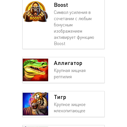
Boost
Символ усиления в
сочетании с любым
бонусным
изображением
активирует функцию
Boost
Аллигатор
Крупная хищная
рептилия
Тигр
Крупное хищное
млекопитающее