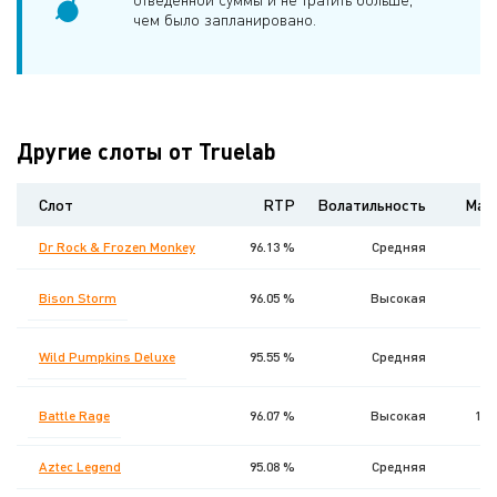
чем было запланировано.
Другие слоты от Truelab
Слот
RTP
Волатильность
Max
Dr Rock & Frozen Monkey
96.13 %
Средняя
10
Bison Storm
96.05 %
Высокая
25
Wild Pumpkins Deluxe
95.55 %
Средняя
10
Battle Rage
96.07 %
Высокая
100
Aztec Legend
95.08 %
Средняя
5