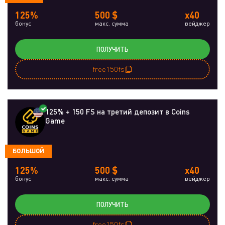
125%
500 $
x40
бонус
макс. сумма
вейджер
ПОЛУЧИТЬ
free150fs
125% + 150 FS на третий депозит в Coins
Game
БОЛЬШОЙ
125%
500 $
x40
бонус
макс. сумма
вейджер
ПОЛУЧИТЬ
free150fs