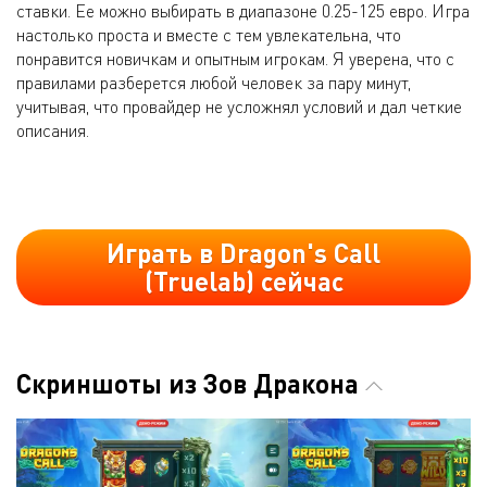
ставки. Ее можно выбирать в диапазоне 0.25-125 евро. Игра
настолько проста и вместе с тем увлекательна, что
понравится новичкам и опытным игрокам. Я уверена, что с
правилами разберется любой человек за пару минут,
учитывая, что провайдер не усложнял условий и дал четкие
описания.
Играть в Dragon's Call
(Truelab) сейчас
Скриншоты из Зов Дракона