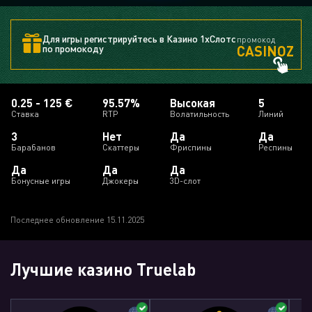
Для игры регистрируйтесь в Казино 1хСлотс
промокод
CASINOZ
по промокоду
0.25 - 125 €
95.57%
Высокая
5
Ставка
RTP
Волатильность
Линий
3
Нет
Да
Да
Барабанов
Cкаттеры
Фриспины
Респины
Да
Да
Да
Бонусные игры
Джокеры
3D-слот
Последнее обновление 15.11.2025
Лучшие казино Truelab