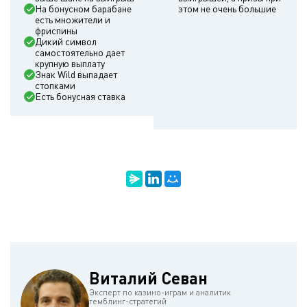
На бонусном барабане
этом не очень большие
есть множители и
фриспины
Дикий символ
самостоятельно дает
крупную выплату
Знак Wild выпадает
стопками
Есть бонусная ставка
Виталий Севан
Эксперт по казино-играм и аналитик
гемблинг-стратегий