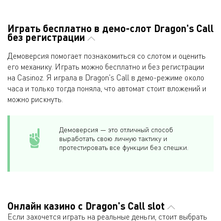
Играть бесплатно в демо-слот Dragon's Call
без регистрации
Демоверсия помогает познакомиться со слотом и оценить
его механику. Играть можно бесплатно и без регистрации
на Casinoz. Я играла в Dragon's Call в демо-режиме около
часа и только тогда поняла, что автомат стоит вложений и
можно рискнуть.
Демоверсия — это отличный способ
выработать свою личную тактику и
протестировать все функции без спешки.
Онлайн казино с Dragon's Call slot
Если захочется играть на реальные деньги, стоит выбрать