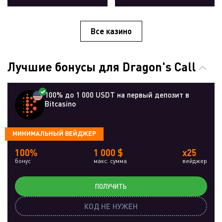
Все казино
Лучшие бонусы для Dragon's Call
100% до 1 000 USDT на первый депозит в
Bitcasino
МИНИМАЛЬНЫЙ ВЕЙДЖЕР
100%
1 000 $
x25
бонус
макс. сумма
вейджер
ПОЛУЧИТЬ
КОД НЕ НУЖЕН