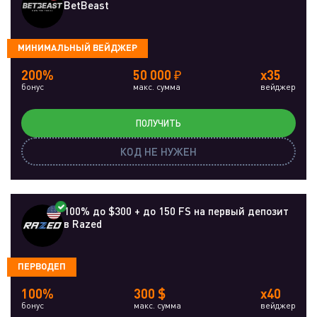
BetBeast
МИНИМАЛЬНЫЙ ВЕЙДЖЕР
200%
50 000 ₽
x35
бонус
макс. сумма
вейджер
ПОЛУЧИТЬ
КОД НЕ НУЖЕН
100% до $300 + до 150 FS на первый депозит
в Razed
ПЕРВОДЕП
100%
300 $
x40
бонус
макс. сумма
вейджер