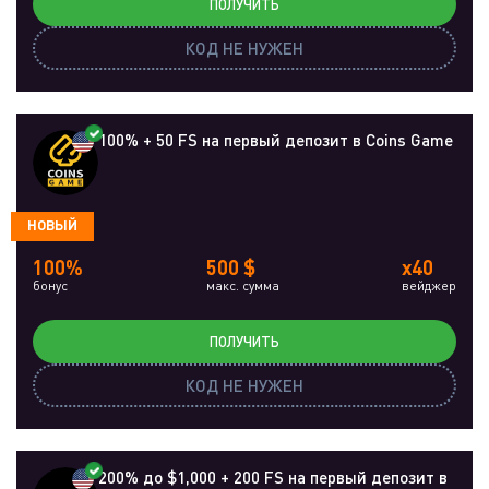
ПОЛУЧИТЬ
КОД НЕ НУЖЕН
100% + 50 FS на первый депозит в Coins Game
НОВЫЙ
100%
500 $
x40
бонус
макс. сумма
вейджер
ПОЛУЧИТЬ
КОД НЕ НУЖЕН
200% до $1,000 + 200 FS на первый депозит в