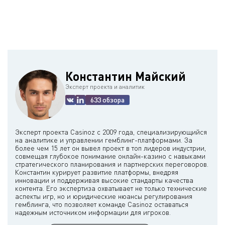
Константин Майский
Эксперт проекта и аналитик
633 обзора
Эксперт проекта Casinoz с 2009 года, специализирующийся
на аналитике и управлении гемблинг-платформами. За
более чем 15 лет он вывел проект в топ лидеров индустрии,
совмещая глубокое понимание онлайн-казино с навыками
стратегического планирования и партнерских переговоров.
Константин курирует развитие платформы, внедряя
инновации и поддерживая высокие стандарты качества
контента. Его экспертиза охватывает не только технические
аспекты игр, но и юридические нюансы регулирования
гемблинга, что позволяет команде Casinoz оставаться