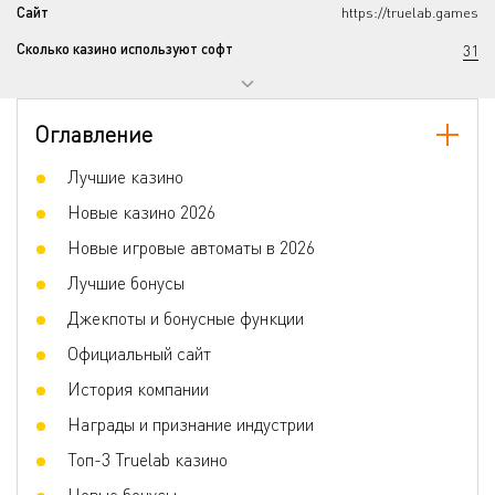
Сайт
https://truelab.games
Сколько казино используют софт
31
Оглавление
Лучшие казино
Новые казино 2026
Новые игровые автоматы в 2026
Лучшие бонусы
Джекпоты и бонусные функции
Официальный сайт
История компании
Награды и признание индустрии
Топ-3 Truelab казино
Новые бонусы