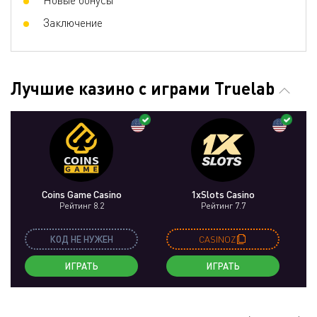
Заключение
Лучшие казино с играми Truelab
Coins Game Casino
1xSlots Casino
Рейтинг 8.2
Рейтинг 7.7
КОД НЕ НУЖЕН
CASINOZ
ИГРАТЬ
ИГРАТЬ