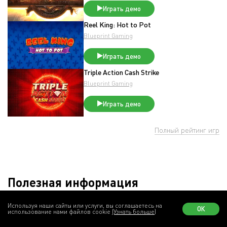
Играть демо
Reel King: Hot to Pot
Blueprint Gaming
Играть демо
Triple Action Cash Strike
Blueprint Gaming
Играть демо
Полный рейтинг игр
Полезная информация
Регистрация в казино NetEnt
Используя наши сайты или услуги, вы соглашаетесь на
ОК
использование нами файлов cookie
(Узнать больше)
Играем на деньги в казино Microgaming