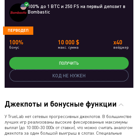
100% до 1 BTC и 250 FS на первый депозит в
Bombastic
ПЕРВОДЕП
100%
10 000 $
x40
бонус
макс. сумма
вейджер
ПОЛУЧИТЬ
КОД НЕ НУЖЕН
Джекпоты и бонусные функции
У TrueLab нет сетевых прогрессивных джекпотов. В большинстве
лучших игр реализованы высокие фиксированные максимумы
выплат (до 10 000–30 000x от ставки), что можно считать аналогом
джекпота за один большой выигрыш в слотах. Специальные