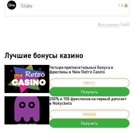
Stake
7.8
Все казино
(469)
Лучшие бонусы казино
Четыре пригласительных бонуса и
фриспины в New Retro Casino
FIRST1
Получить
200% и 100 фриспинов на первый депозит
в Nokycbets
WIN200
Получить