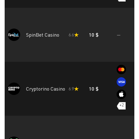
SpinBet Casino
10 $
6.6
—
Cryptorino Casino
10 $
6.9
+2