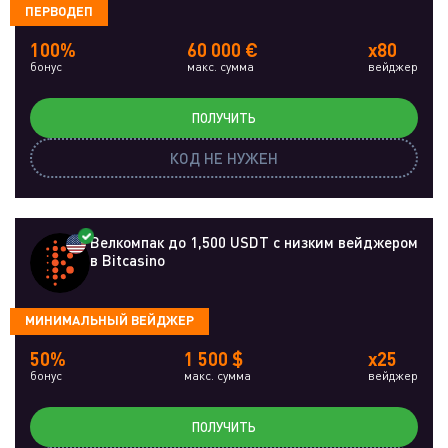
ПЕРВОДЕП
100%
60 000 €
x80
бонус
макс. сумма
вейджер
ПОЛУЧИТЬ
КОД НЕ НУЖЕН
Велкомпак до 1,500 USDT с низким вейджером
в Bitcasino
МИНИМАЛЬНЫЙ ВЕЙДЖЕР
50%
1 500 $
x25
бонус
макс. сумма
вейджер
ПОЛУЧИТЬ