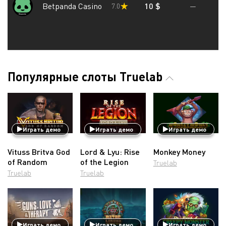
Betpanda Casino
10 $
7.0
—
Популярные слоты Truelab
Играть демо
Играть демо
Играть демо
Vituss Britva God
Lord & Lyu: Rise
Monkey Money
of Random
of the Legion
Truelab
Truelab
Truelab
Играть демо
Играть демо
Играть демо