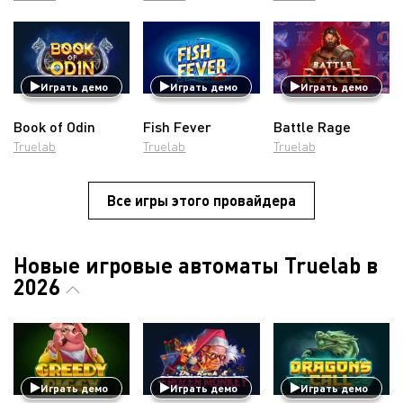
Играть демо
Играть демо
Играть демо
Book of Odin
Fish Fever
Battle Rage
Truelab
Truelab
Truelab
Все игры этого провайдера
Новые игровые автоматы Truelab в
2026
Играть демо
Играть демо
Играть демо