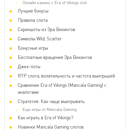
Онлайн казино с Era of Vikings slot
Игра по равным шансам
Нет
Лучшие бонусы
Бонусные игры
Free Spins
Правила слота
Волатильность
Высокая
Скриншоты из Эра Викингов
3D слот
Нет
Символы Wild, Scatter
Респины
Нет
Бонусные игры
Фриспины
Да
Бесплатные вращения Эра Викингов
Прогрессивные умножения
Нет
Джек-поты
RTP слота, волатильность и частота выигрышей
Сравнение Era of Vikings (Mancala Gaming) с
аналогами
Стратегия: Как чаще выигрывать
Еще игры от Mancala Gaming
Как играть в Era of Vikings?
Новинки Mancala Gaming слотов