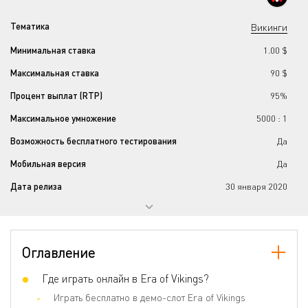
Тематика
Викинги
Минимальная ставка
1.00 $
Максимальная ставка
90 $
Процент выплат (RTP)
95%
Максимальное умножение
5000 : 1
Возможность бесплатного тестирования
Да
Мобильная версия
Да
Дата релиза
30 января 2020
Прогрессивный джекпот
Нет
Количество барабанов
5
Оглавление
Количество линий
10
Джокеры
Где играть онлайн в Era of Vikings?
Да
Играть бесплатно в демо-слот Era of Vikings
Скаттер
Да