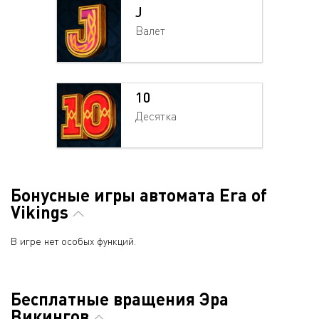
J
Валет
10
Десятка
Бонусные игры автомата Era of
Vikings
В игре нет особых функций.
Бесплатные вращения Эра
Викингов