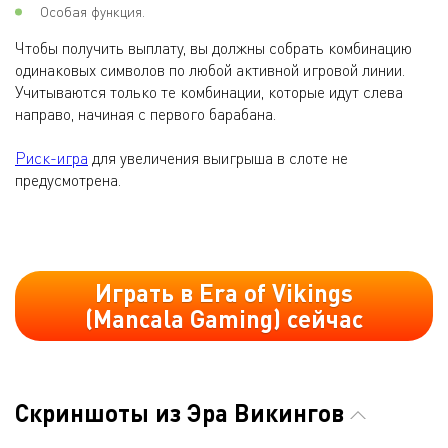
Особая функция.
Чтобы получить выплату, вы должны собрать комбинацию
одинаковых символов по любой активной игровой линии.
Учитываются только те комбинации, которые идут слева
направо, начиная с первого барабана.
Риск-игра
для увеличения выигрыша в слоте не
предусмотрена.
Играть в Era of Vikings
(Mancala Gaming) сейчас
Скриншоты из Эра Викингов