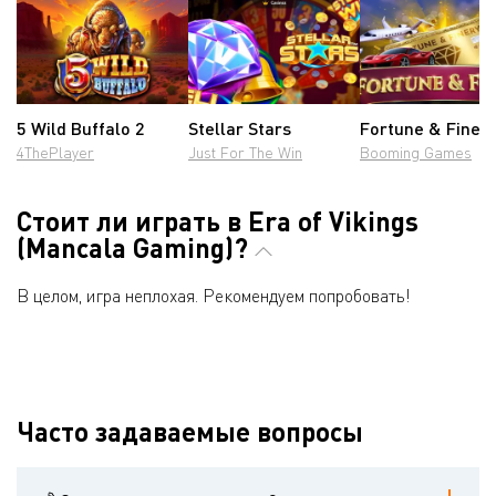
5 Wild Buffalo 2
Stellar Stars
Fortune & Finery
4ThePlayer
Just For The Win
Booming Games
Стоит ли играть в Era of Vikings
(Mancala Gaming)?
В целом, игра неплохая. Рекомендуем попробовать!
Часто задаваемые вопросы