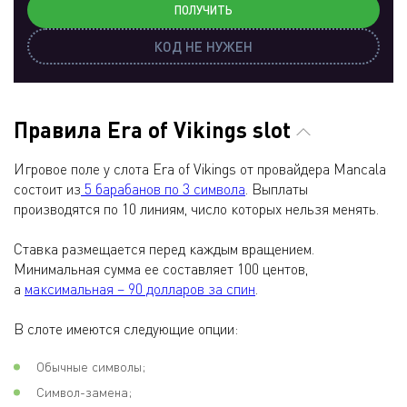
ПОЛУЧИТЬ
КОД НЕ НУЖЕН
Правила Era of Vikings slot
Игровое поле у слота Era of Vikings от провайдера Mancala
состоит из
5 барабанов по 3 символа
. Выплаты
производятся по 10 линиям, число которых нельзя менять.
Ставка размещается перед каждым вращением.
Минимальная сумма ее составляет 100 центов,
а
максимальная – 90 долларов за спин
.
В слоте имеются следующие опции:
Обычные символы;
Символ-замена;