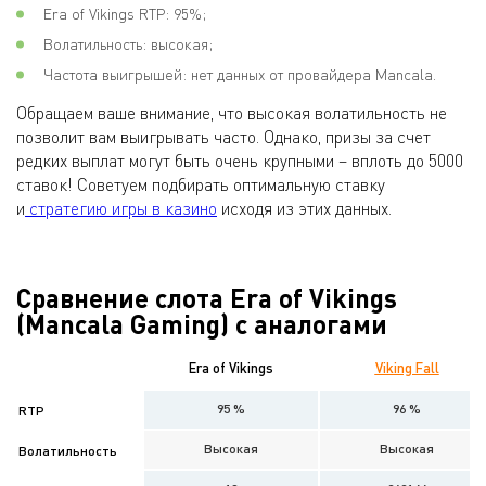
Era of Vikings RTP: 95%;
Волатильность: высокая;
Частота выигрышей: нет данных от провайдера Mancala.
Обращаем ваше внимание, что высокая волатильность не
позволит вам выигрывать часто. Однако, призы за счет
редких выплат могут быть очень крупными – вплоть до 5000
ставок! Советуем подбирать оптимальную ставку
и
стратегию игры в казино
исходя из этих данных.
Сравнение слота Era of Vikings
(Mancala Gaming) с аналогами
Era of Vikings
Viking Fall
95 %
96 %
RTP
Высокая
Высокая
Волатильность