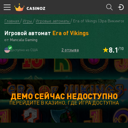
Главная
Игры
Игровые автоматы
Era of Vikings (Эра Викингов)
Игровой автомат
Era of Vikings
от Mancala Gaming
8.1
/10
2 отзыва
Доступно из США
ДЕМО СЕЙЧАС НЕДОСТУПНО
ПЕРЕЙДИТЕ В КАЗИНО, ГДЕ ИГРА ДОСТУПНА