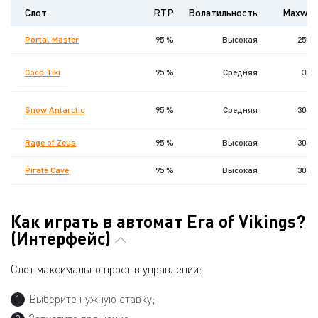
Слот
RTP
Волатильность
Maxwin
Portal Master
95 %
Высокая
2500
Coco Tiki
95 %
Средняя
300
Snow Antarctic
95 %
Средняя
3060
Rage of Zeus
95 %
Высокая
3060
Pirate Cave
95 %
Высокая
3060
Как играть в автомат Era of Vikings?
(Интерфейс)
Слот максимально прост в управлении:
Выберите нужную ставку;