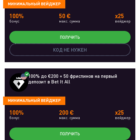
МИНИМАЛЬНЫЙ ВЕЙДЖЕР
100%
50 €
x25
бонус
макс. сумма
вейджер
ПОЛУЧИТЬ
КОД НЕ НУЖЕН
100% до €200 + 50 фриспинов на первый
депозит в Bet It All
МИНИМАЛЬНЫЙ ВЕЙДЖЕР
100%
200 €
x25
бонус
макс. сумма
вейджер
ПОЛУЧИТЬ