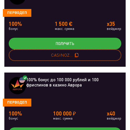
ПЕРВОДЕП
100%
1 500 €
x35
бонус
макс. сумма
вейджер
ПОЛУЧИТЬ
CASINOZRU
100% бонус до 100 000 рублей и 100
фриспинов в казино Аврора
ПЕРВОДЕП
100%
100 000 ₽
x40
бонус
макс. сумма
вейджер