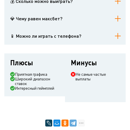
💰 Сколько можно выиграть?
Максимальный выигрыш равен х5000.
💎 Чему равен максбет?
Максимальная ставка равна $90.
📱 Можно ли играть с телефона?
Да, слот имеет удобную мобильную версию.
Плюсы
Минусы
Приятная графика
Не самые частые
Широкий диапазон
выплаты
ставок
Интересный геймплей