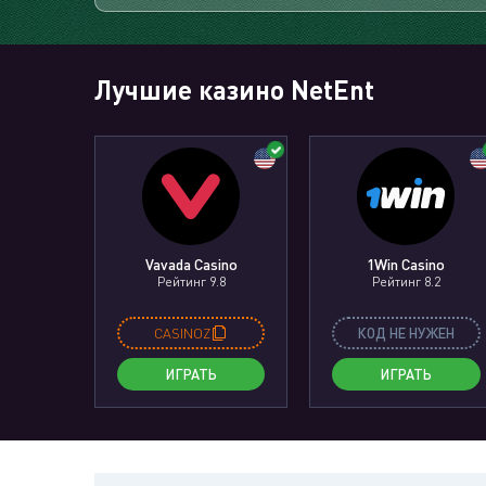
Лучшие казино NetEnt
Vavada Casino
1Win Casino
Рейтинг 9.8
Рейтинг 8.2
CASINOZ
КОД НЕ НУЖЕН
ИГРАТЬ
ИГРАТЬ