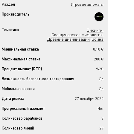
Раздел
Игровые автоматы
Производитель
Тематика
Викинги
,
Скандинавская мифология
,
Древние цивилизации
Война
,
Минимальная ставка
0.10 €
Максимальная ставка
200 €
Процент выплат (RTP)
96%
Возможность бесплатного тестирования
Да
Мобильная версия
Да
Дата релиза
27 декабря 2020
Прогрессивный джекпот
Нет
Количество барабанов
3
Количество линий
29