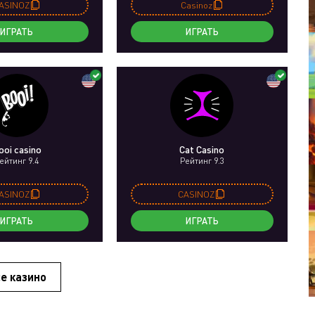
ASINOZ
Casinoz
ИГРАТЬ
ИГРАТЬ
ooi casino
Cat Casino
ейтинг 9.4
Рейтинг 9.3
ASINOZ
CASINOZ
ИГРАТЬ
ИГРАТЬ
е казино