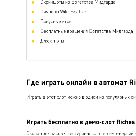
Скриншоты из Богатства Мидгарда
Символы Wild, Scatter
Бонусные игры
Бесплатные вращения Богатства Мидгарда
Джек-поты
Где играть онлайн в автомат Ri
Играть в этот слот можно в одном из популярных о
Играть бесплатно в демо-слот Riches
Около трёх часов я тестировал слот в демо-версии