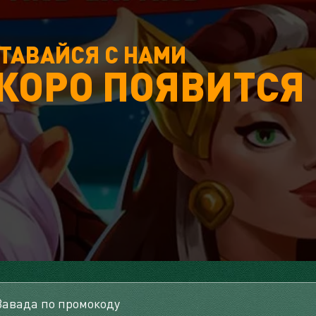
ТАВАЙСЯ С НАМИ
КОРО ПОЯВИТСЯ
Вавада по промокоду