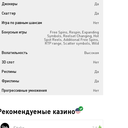
Джокеры
Да
Скаттер
Да
Игра по равным шансам
Нет
Бонусные игры
Free Spins, Respin, Expanding
Symbols, Reelset Changing, Hot
Spot Reels, Additional Free Spins,
RTP range, Scatter symbols, Wild
Волатильность
Высокая
3D слот
Нет
Респины
Да
Фриспины
Да
Прогрессивные умножения
Нет
Рекомендуемые казино
Stake
7.8