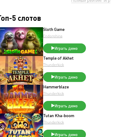
Полный рейтинг игр
Топ-5 слотов
Sloth Game
Endorphina
Играть демо
Temple of Akhet
Thunderkick
Играть демо
Hammerblaze
Thunderkick
Играть демо
Tutan Kha-boom
Thunderkick
Играть демо