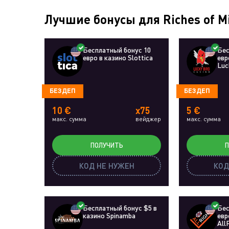
Лучшие бонусы для Riches of M
Бесплатный бонус 10
Бес
евро в казино Slottica
евр
Luc
БЕЗДЕП
БЕЗДЕП
10 €
x75
5 €
макс. сумма
вейджер
макс. сумма
ПОЛУЧИТЬ
П
КОД НЕ НУЖЕН
КОД
Бесплатный бонус $5 в
Бес
казино Spinamba
евр
All