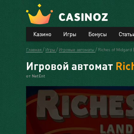
Казино
Игры
Бонусы
Стать
Главная
Игры
Игровые автоматы
Riches of Midgard
Игровой автомат
Ric
от NetEnt