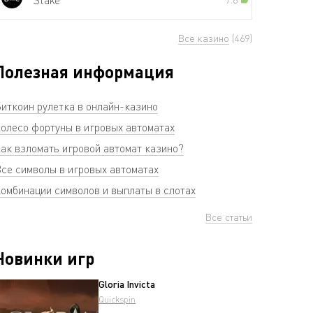
Все казино
(469)
Полезная информация
иткоин рулетка в онлайн-казино
олесо фортуны в игровых автоматах
ак взломать игровой автомат казино?
се символы в игровых автоматах
омбинации символов и выплаты в слотах
Все статьи
Новинки игр
Gloria Invicta
Quickspin