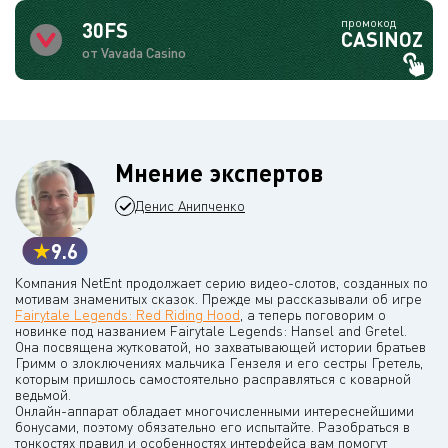
промокод
30FS
CASINOZ
от Vavada Casino
Мнение экспертов
Денис Анипченко
9.6
Компания NetEnt продолжает серию видео-слотов, созданных по
мотивам знаменитых сказок. Прежде мы рассказывали об игре
Fairytale Legends: Red Riding Hood
, а теперь поговорим о
новинке под названием Fairytale Legends: Hansel and Gretel.
Она посвящена жутковатой, но захватывающей истории братьев
Гримм о злоключениях мальчика Гензеля и его сестры Гретель,
которым пришлось самостоятельно расправляться с коварной
ведьмой.
Онлайн-аппарат обладает многочисленными интереснейшими
бонусами, поэтому обязательно его испытайте. Разобраться в
тонкостях правил и особенностях интерфейса вам помогут