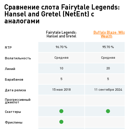
Сравнение слота Fairytale Legends:
Hansel and Gretel (NetEnt) с
аналогами
Fairytale Legends:
Buffalo Blaze: Wild
Hansel and Gretel
Wealth
96.70 %
95.70 %
RTP
Средняя
Средняя
Волатильность
10
20
Линий
5
5
Барабанов
15 мая 2018
11 сентября 2024
Дата релиза
Прогрессивный
джекпот
Скаттеры
Фриспины