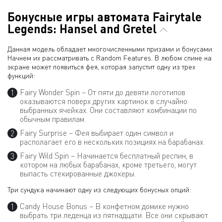
Бонусные игры автомата Fairytale
Legends: Hansel and Gretel
Данная модель обладает многочисленными призами и бонусами.
Начнем их рассматривать с Random Features. В любом спине на
экране может появиться фея, которая запустит одну из трех
функций:
Fairy Wonder Spin – От пяти до девяти логотипов
оказываются поверх других картинок в случайно
выбранных ячейках. Они составляют комбинации по
обычным правилам.
Fairy Surprise – Фея выбирает один символ и
располагает его в нескольких позициях на барабанах.
Fairy Wild Spin – Начинается бесплатный респин, в
котором на любых барабанах, кроме третьего, могут
выпасть стекированные джокеры.
Три сундука начинают одну из следующих бонусных опций:
Candy House Bonus – В конфетном домике нужно
выбрать три леденца из пятнадцати. Все они скрывают