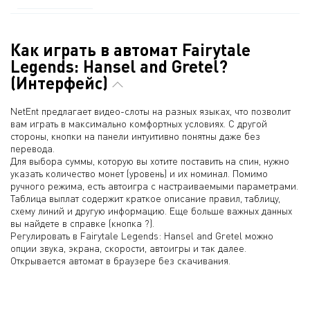
Как играть в автомат Fairytale
Legends: Hansel and Gretel?
(Интерфейс)
NetEnt предлагает видео-слоты на разных языках, что позволит
вам играть в максимально комфортных условиях. С другой
стороны, кнопки на панели интуитивно понятны даже без
перевода.
Для выбора суммы, которую вы хотите поставить на спин, нужно
указать количество монет (уровень) и их номинал. Помимо
ручного режима, есть автоигра с настраиваемыми параметрами.
Таблица выплат содержит краткое описание правил, таблицу,
схему линий и другую информацию. Еще больше важных данных
вы найдете в справке (кнопка ?).
Регулировать в Fairytale Legends: Hansel and Gretel можно
опции звука, экрана, скорости, автоигры и так далее.
Открывается автомат в браузере без скачивания.