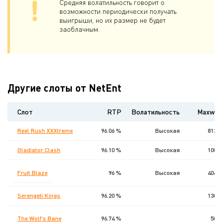
Средняя волатильность говорит о
возможности периодически получать
выигрыши, но их размер не будет
заоблачным.
Другие слоты от NetEnt
Слот
RTP
Волатильность
Maxwin
Reel Rush XXXtreme
96.06 %
Высокая
8130
Gladiator Clash
96.10 %
Высокая
1006
Fruit Blaze
96 %
Высокая
4065
Serengeti Kings
96.20 %
1300
The Wolf’s Bane
96.74 %
500