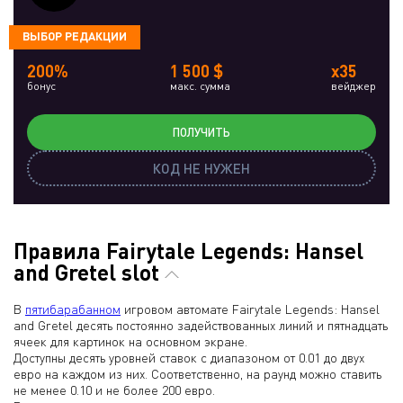
ВЫБОР РЕДАКЦИИ
200%
1 500 $
x35
бонус
макс. сумма
вейджер
ПОЛУЧИТЬ
КОД НЕ НУЖЕН
Правила Fairytale Legends: Hansel
and Gretel slot
В
пятибарабанном
игровом автомате Fairytale Legends: Hansel
and Gretel десять постоянно задействованных линий и пятнадцать
ячеек для картинок на основном экране.
Доступны десять уровней ставок с диапазоном от 0.01 до двух
евро на каждом из них. Соответственно, на раунд можно ставить
не менее 0.10 и не более 200 евро.