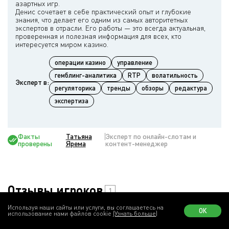
азартных игр.
Денис сочетает в себе практический опыт и глубокие
знания, что делает его одним из самых авторитетных
экспертов в отрасли. Его работы — это всегда актуальная,
проверенная и полезная информация для всех, кто
операции казино
управление
гемблинг-аналитика
RTP
волатильность
Эксперт в:
регуляторика
тренды
обзоры
редактура
экспертиза
Факты
Татьяна
Эксперт по онлайн-слотам и
проверены
Ярема
контент-менеджер
Отзывы игроков
1
Сначала новые
Используя наши сайты или услуги, вы соглашаетесь на
ОК
использование нами файлов cookie
(Узнать больше)