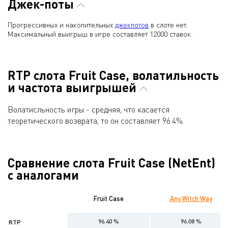
Джек-поты
Прогрессивных и накопительных
джекпотов
в слоте нет.
Максимальный выигрыш в игре составляет 12000 ставок.
RTP слота Fruit Case, волатильность
и частота выигрышей
Волатисльность игры - средняя, что касается
теоретического возврата, то он составляет 96.4%.
Сравнение слота Fruit Case (NetEnt)
с аналогами
Fruit Case
Any Witch Way
96.40 %
96.08 %
RTP