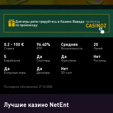
Для игры регистрируйтесь в Казино Вавада
промокод
CASINOZ
по промокоду
0.2 - 100 €
96.40%
Средняя
20
Ставка
RTP
Волатильность
Линий
5
Да
Да
Нет
Барабанов
Скаттеры
Фриспины
Респины
Да
Да
Нет
Бонусные игры
Джокеры
3D-слот
Последнее обновление 27.10.2025
Лучшие казино NetEnt