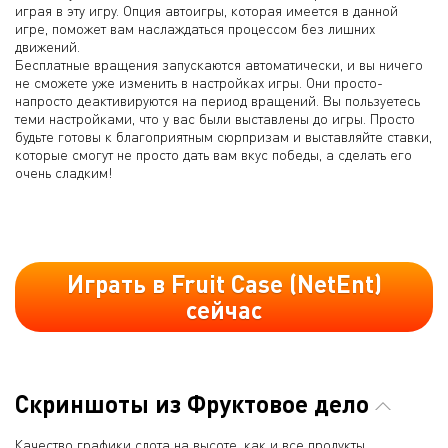
играя в эту игру. Опция автоигры, которая имеется в данной
игре, поможет вам наслаждаться процессом без лишних
движений.
Бесплатные вращения запускаются автоматически, и вы ничего
не сможете уже изменить в настройках игры. Они просто-
напросто деактивируются на период вращений. Вы пользуетесь
теми настройками, что у вас были выставлены до игры. Просто
будьте готовы к благоприятным сюрпризам и выставляйте ставки,
которые смогут не просто дать вам вкус победы, а сделать его
очень сладким!
Играть в Fruit Case (NetEnt)
сейчас
Скриншоты из Фруктовое дело
Качество графики слота на высоте, как и все продукты