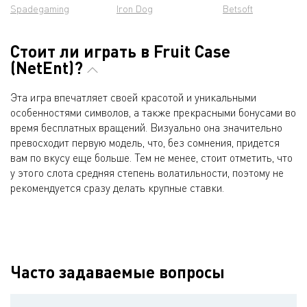
Spadegaming
Iron Dog
Betsoft
Стоит ли играть в Fruit Case
(NetEnt)?
Эта игра впечатляет своей красотой и уникальными
особенностями символов, а также прекрасными бонусами во
время бесплатных вращений. Визуально она значительно
превосходит первую модель, что, без сомнения, придется
вам по вкусу еще больше. Тем не менее, стоит отметить, что
у этого слота средняя степень волатильности, поэтому не
рекомендуется сразу делать крупные ставки.
Часто задаваемые вопросы