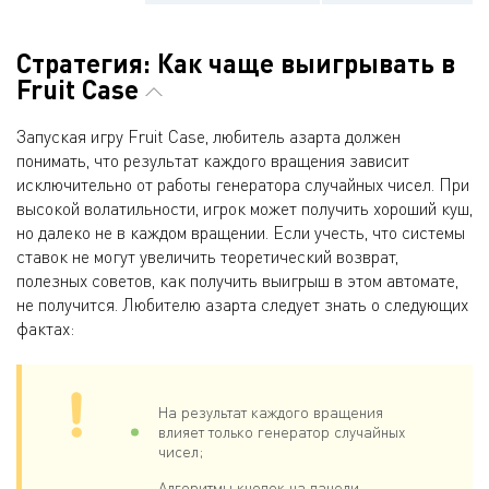
Стратегия: Как чаще выигрывать в
Fruit Case
Запуская игру Fruit Сase, любитель азарта должен
понимать, что результат каждого вращения зависит
исключительно от работы генератора случайных чисел. При
высокой волатильности, игрок может получить хороший куш,
но далеко не в каждом вращении. Если учесть, что системы
ставок не могут увеличить теоретический возврат,
полезных советов, как получить выигрыш в этом автомате,
не получится. Любителю азарта следует знать о следующих
фактах:
На результат каждого вращения
влияет только генератор случайных
чисел;
Алгоритмы кнопок на панели