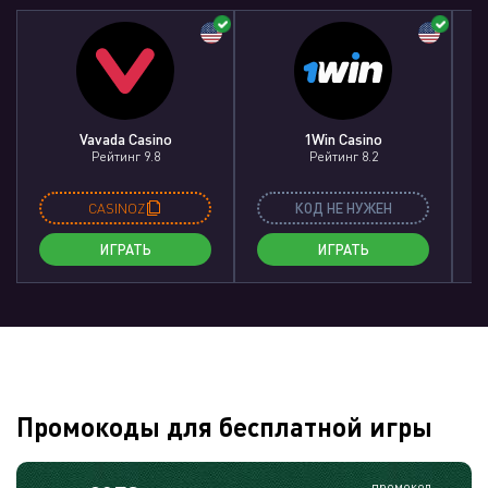
Vavada Casino
1Win Casino
Рейтинг 9.8
Рейтинг 8.2
CASINOZ
КОД НЕ НУЖЕН
ИГРАТЬ
ИГРАТЬ
Промокоды для бесплатной игры
промокод