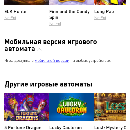
ELK Hunter
Finn and the Candy
Long Pao
Spin
NetEnt
NetEnt
NetEnt
Мобильная версия игрового
автомата
Игра доступна в
мобильной версии
на любых устройствах.
Другие игровые автоматы
5 Fortune Dragon
Lucky Cauldron
Lost: Mystery Ch