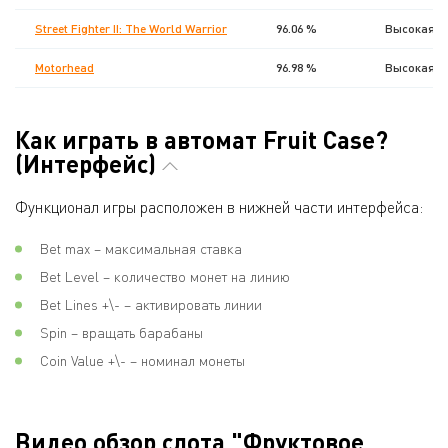
Street Fighter II: The World Warrior
96.06 %
Высокая
Motorhead
96.98 %
Высокая
Как играть в автомат Fruit Case?
(Интерфейс)
Функционал игры расположен в нижней части интерфейса:
Bet max – максимальная ставка
Bet Level – количество монет на линию
Bet Lines +\- – активировать линии
Spin – вращать барабаны
Coin Value +\- – номинал монеты
Видео обзор слота "Фруктовое