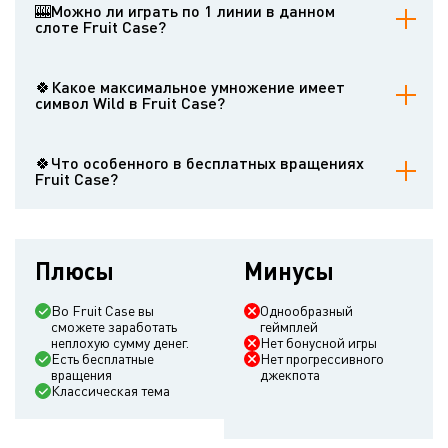
🎰Можно ли играть по 1 линии в данном
слоте Fruit Сase?
Нет, изменять количество линий игрок не может, в слоте Fruit
Сase 20 неизменных линий.
🍀Какое максимальное умножение имеет
символ Wild в Fruit Сase?
Каждый символ Wild выпавший на игровое поле Fruit Сase и
сыгравший по линии имеет умножение х2,х4,х6 или х8. Множитель
🍀Что особенного в бесплатных вращениях
растет с каждой выигрышной комбинацией.
Fruit Сase?
Представьте себе, что каждый сыгравший спин бесплатного
вращения с мультиплеером х3,а еще каждый вайлд участвующий
в выигрышной комбинации имеет и свое умножение. Выигрыш
Плюсы
Минусы
в Fruit Сase может быть очень большим.
Во Fruit Case вы
Однообразный
сможете заработать
геймплей
неплохую сумму денег.
Нет бонусной игры
Есть бесплатные
Нет прогрессивного
вращения
джекпота
Классическая тема