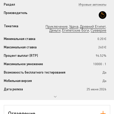
Раздел
Игровые автоматы
Производитель
Тематика
Приключение
Удача
Древний Египет
,
,
,
Деньги
Египетские боги
Суеверие
,
,
Минимальная ставка
0.20 €
Максимальная ставка
240 €
Процент выплат (RTP)
96.52%
Максимальное умножение
10000 : 1
Возможность бесплатного тестирования
Да
Мобильная версия
Да
Дата релиза
25 июня 2026
Прогрессивный джекпот
Нет
Количество барабанов
6
Оглавление