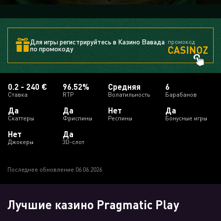
Для игры регистрируйтесь в Казино Вавада
промокод
CASINOZ
по промокоду
0.2 - 240 €
96.52%
Средняя
6
Ставка
RTP
Волатильность
Барабанов
Да
Да
Нет
Да
Скаттеры
Фриспины
Респины
Бонусные игры
Нет
Да
Джокеры
3D-слот
Последнее обновление 06.06.2026
Лучшие казино Pragmatic Play