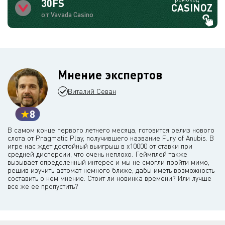
30FS
CASINOZ
от Vavada Casino
Мнение экспертов
Виталий Севан
8
В самом конце первого летнего месяца, готовится релиз нового
слота от Pragmatic Play, получившего название Fury of Anubis. В
игре нас ждет достойный выигрыш в х10000 от ставки при
средней дисперсии, что очень неплохо. Геймплей также
вызывает определенный интерес и мы не смогли пройти мимо,
решив изучить автомат немного ближе, дабы иметь возможность
составить о нем мнение. Стоит ли новинка времени? Или лучше
все же ее пропустить?