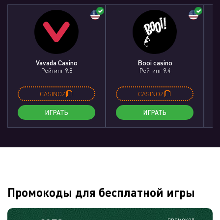
Vavada Casino
Booi casino
Рейтинг 9.8
Рейтинг 9.4
CASINOZ
CASINOZ
ИГРАТЬ
ИГРАТЬ
Промокоды для бесплатной игры
промокод