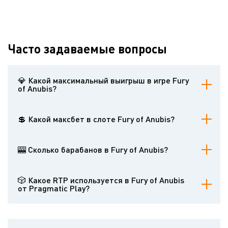
Часто задаваемые вопросы
💎 Какой максимальный выигрыш в игре Fury
of Anubis?
x10000
💲 Какой максбет в слоте Fury of Anubis?
240 у.е.
🎰 Сколько барабанов в Fury of Anubis?
В слоте 6 барабанов
🎲 Какое RTP используется в Fury of Anubis
от Pragmatic Play?
96.52%, 95.51% или 94.52% - на выбор казино