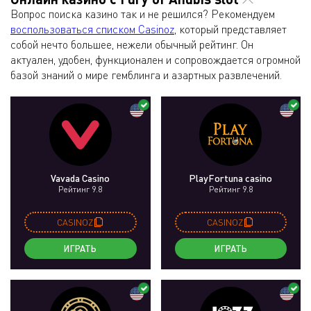
Вопрос поиска казино так и не решился? Рекомендуем
воспользоваться списком Casinoz
, который представляет
собой нечто большее, нежели обычный рейтинг. Он
актуален, удобен, функционален и сопровождается огромной
базой знаний о мире гемблинга и азартных развлечений.
Vavada Casino
PlayFortuna casino
Рейтинг 9.8
Рейтинг 9.8
CASINOZ
CASINOZ
ИГРАТЬ
ИГРАТЬ