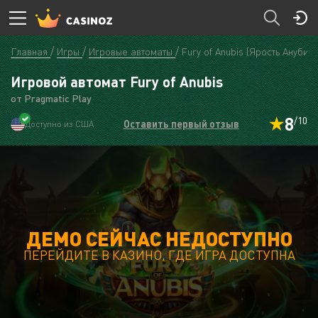
Главная
Игры
Игровые автоматы
Fury of Anubis (Ярость Анубиса
Игровой автомат Fury of Anubis
от Pragmatic Play
8
/10
Оставить первый отзыв
Доступно из США
ДЕМО СЕЙЧАС НЕДОСТУПНО
ПЕРЕЙДИТЕ В КАЗИНО, ГДЕ ИГРА ДОСТУПНА