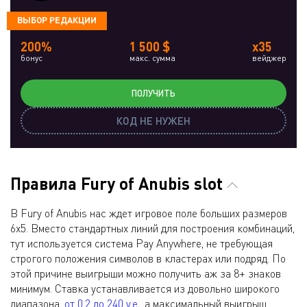
ВЫБОР РЕДАКЦИИ
200%
1 500 $
x35
бонус
макс. сумма
вейджер
ПОЛУЧИТЬ
КОД НЕ НУЖЕН
Правила Fury of Anubis slot
В Fury of Anubis нас ждет игровое поле больших размеров
6х5. Вместо стандартных линий для построения комбинаций,
тут используется система Pay Anywhere, не требующая
строгого положения символов в кластерах или подряд. По
этой причине выигрыши можно получить аж за 8+ знаков
минимум. Ставка устанавливается из довольно широкого
диапазона,
от 0.2 до 240 у.е.
, а максимальный выигрыш