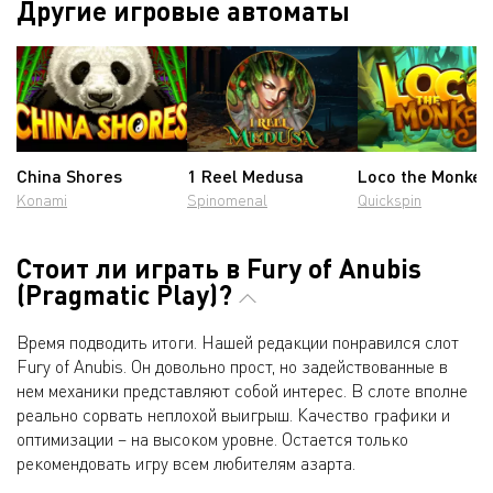
Другие игровые автоматы
China Shores
1 Reel Medusa
Loco the Monkey
Konami
Spinomenal
Quickspin
Стоит ли играть в Fury of Anubis
(Pragmatic Play)?
Время подводить итоги. Нашей редакции понравился слот
Fury of Anubis. Он довольно прост, но задействованные в
нем механики представляют собой интерес. В слоте вполне
реально сорвать неплохой выигрыш. Качество графики и
оптимизации – на высоком уровне. Остается только
рекомендовать игру всем любителям азарта.