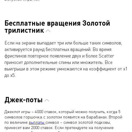
Бесплатные вращения Золотой
трилистник
Если на экране выпадает три или больше таких символов,
активируется раунд бесплатных вращений. Во время
фриспинов повторное появление двух и более Scatter
приносит дополнительные спины или множитель. Все
выигрыши в этом режиме умножаются на коэффициент от х1
до х5.
Джек-поты
Джекпот игры – 4000 ставок, который можно получить, когда 5
символов горшочка с золотом появится на барабанах. Второй
по величине
выплаты
символ – символ золотой подковы,
принесет вам 2000 ставок. Если претендуете на получение