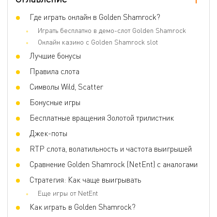
Количество линий
20
Джокеры
Где играть онлайн в Golden Shamrock?
Да
Играть бесплатно в демо-слот Golden Shamrock
Скаттер
Да
Онлайн казино с Golden Shamrock slot
Игра по равным шансам
Нет
Лучшие бонусы
Бонусные игры
Free Spins, Scatter symbols, Wild
Правила слота
Волатильность
Средняя
Символы Wild, Scatter
3D слот
Нет
Бонусные игры
Респины
Нет
Бесплатные вращения Золотой трилистник
Фриспины
Да
Джек-поты
Прогрессивные умножения
Нет
RTP слота, волатильность и частота выигрышей
Ставка на линию
0.01 - 0.5
Сравнение Golden Shamrock (NetEnt) с аналогами
Стратегия: Как чаще выигрывать
Еще игры от NetEnt
Как играть в Golden Shamrock?