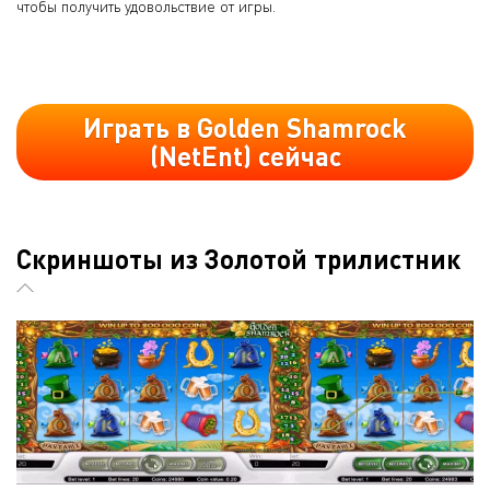
чтобы получить удовольствие от игры.
Играть в Golden Shamrock
(NetEnt) сейчас
Скриншоты из Золотой трилистник