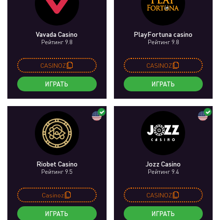
Vavada Casino
PlayFortuna casino
Рейтинг 9.8
Рейтинг 9.8
CASINOZ
CASINOZ
ИГРАТЬ
ИГРАТЬ
Riobet Casino
Jozz Casino
Рейтинг 9.5
Рейтинг 9.4
Casinoz
CASINOZ
ИГРАТЬ
ИГРАТЬ