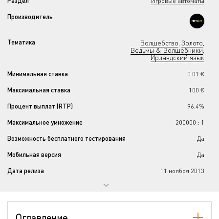
Раздел
Игровые автоматы
Производитель
Тематика
Волшебство
Золото
,
,
Ведьмы & Волшебники
,
Ирландский язык
Минимальная ставка
0.01 €
Максимальная ставка
100 €
Процент выплат (RTP)
96.4%
Максимальное умножение
200000 : 1
Возможность бесплатного тестирования
Да
Мобильная версия
Да
Дата релиза
11 ноября 2013
Прогрессивный джекпот
Да
Количество барабанов
5
Оглавление