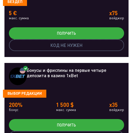
БЕЗДЕП
5 €
x75
макс. сумма
вейджер
ПОЛУЧИТЬ
КОД НЕ НУЖЕН
Бонусы и фриспины на первые четыре
депозита в казино 1xBet
ВЫБОР РЕДАКЦИИ
200%
1 500 $
x35
бонус
макс. сумма
вейджер
ПОЛУЧИТЬ