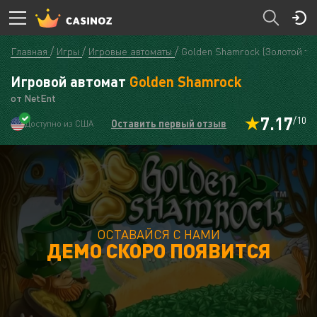
Главная
Игры
Игровые автоматы
Golden Shamrock (Золотой тр
Игровой автомат
Golden Shamrock
от NetEnt
7.17
/10
Оставить первый отзыв
Доступно из США
ОСТАВАЙСЯ С НАМИ
ДЕМО СКОРО ПОЯВИТСЯ