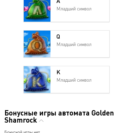
A
Младший символ
Q
Младший символ
K
Младший символ
Бонусные игры автомата Golden
Shamrock
Бонусной игры нет.