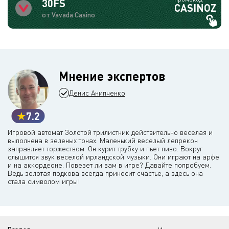
30FS
CASINOZ
от Vavada Casino
Мнение экспертов
Денис Анипченко
7.2
Игровой автомат Золотой трилистник действительно веселая и
выполнена в зеленых тонах. Маленький веселый лепрекон
заправляет торжеством. Он курит трубку и пьет пиво. Вокруг
слышится звук веселой ирландской музыки. Они играют на арфе
и на аккордеоне. Повезет ли вам в игре? Давайте попробуем.
Ведь золотая подкова всегда приносит счастье, а здесь она
стала символом игры!