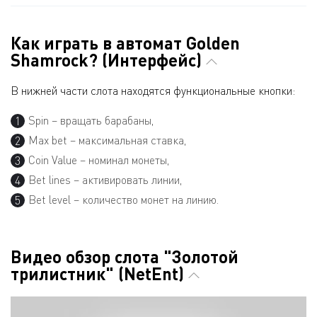
Как играть в автомат Golden
Shamrock? (Интерфейс)
В нижней части слота находятся функциональные кнопки:
Spin – вращать барабаны,
Max bet – максимальная ставка,
Coin Value – номинал монеты,
Bet lines – активировать линии,
Bet level – количество монет на линию.
Видео обзор слота "Золотой
трилистник" (NetEnt)