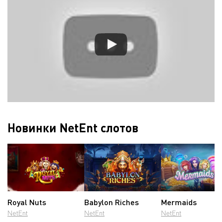
Новинки NetEnt слотов
Royal Nuts
Babylon Riches
Mermaids
NetEnt
NetEnt
NetEnt