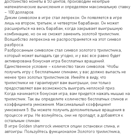
достоинство монеты в 50 центов, производим нехитрые
математические вычисления и определяем максимальную ставку
– 100 долларов.
Диким символом в игре стал лепрекон. Он появляется в игре
лишь на втором, третьем, и четвертом барабанах. Он может
расшириться на весь барабан, когда закрывает выигрышную
комбинацию, но он не сможет заменить золотой трилистник.
Волшебство лепрекона не распространяется на этот символ
разброса.
Разбросанным символом стал символ золотого трилистника,
который может выпадать где угодно, и у вас все равно будет
активирована бонусная игра бесплатных вращений.
Единственное условие – количество таких символов. Чтобы
получить игру с бесплатными спинами, у вас должно выпасть не
менее трех золотых трилистников. Имейте в виду, что
трилистники не гарантируют вам выигрыши, они только
предоставляют вам возможность выиграть неплохой приз.
Когда начинается бонусная игра, вам придется нажать мышью на
трилистник. Так вы определите количество бесплатных спинов и
коэффициента умножения. Максимальный коэффициент
умножения 5. Вы можете получить дополнительные вращения в
процессе игры. Не волнуйтесь, они не пропадут, а добавятся к
остальным спинам.
В игре Golden shamrock имеются опции остановки спина, и
автоигры. Пользуйтесь функционалом Золотого трилистника,