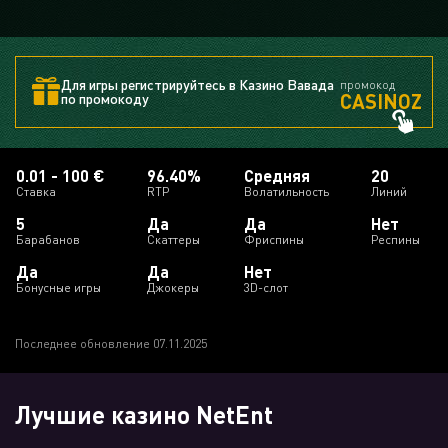
Для игры регистрируйтесь в Казино Вавада
промокод
CASINOZ
по промокоду
0.01 - 100 €
96.40%
Средняя
20
Ставка
RTP
Волатильность
Линий
5
Да
Да
Нет
Барабанов
Скаттеры
Фриспины
Респины
Да
Да
Нет
Бонусные игры
Джокеры
3D-слот
Последнее обновление 07.11.2025
Лучшие казино NetEnt