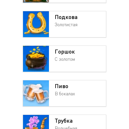
Подкова
Золотистая
Горшок
С золотом
Пиво
В бокалах
Трубка
Волшебная