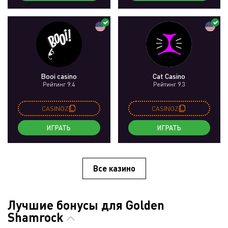
Booi casino
Cat Casino
Рейтинг 9.4
Рейтинг 9.3
CASINOZ
CASINOZ
ИГРАТЬ
ИГРАТЬ
Все казино
Лучшие бонусы для Golden
Shamrock