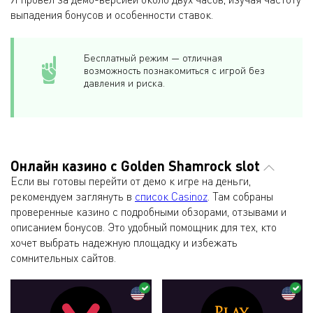
выпадения бонусов и особенности ставок.
Бесплатный режим — отличная
возможность познакомиться с игрой без
давления и риска.
Онлайн казино с Golden Shamrock slot
Если вы готовы перейти от демо к игре на деньги,
рекомендуем заглянуть в
список Casinoz
. Там собраны
проверенные казино с подробными обзорами, отзывами и
описанием бонусов. Это удобный помощник для тех, кто
хочет выбрать надежную площадку и избежать
сомнительных сайтов.