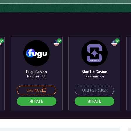
Fugu Casino
Shuffle Casino
Рейтинг 7.4
Рейтинг 7.4
CASINOZ
КОД НЕ НУЖЕН
ИГРАТЬ
ИГРАТЬ