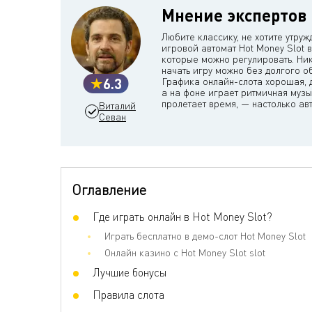
Мнение экспертов
Любите классику, не хотите утруж
игровой автомат Hot Money Slot в
которые можно регулировать. Ника
начать игру можно без долгого о
6.3
Графика онлайн-слота хорошая, д
а на фоне играет ритмичная музы
пролетает время, — настолько ав
Виталий
Севан
Оглавление
Где играть онлайн в Hot Money Slot?
Играть бесплатно в демо-слот Hot Money Slot
Онлайн казино с Hot Money Slot slot
Лучшие бонусы
Правила слота