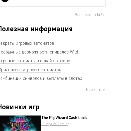
Все казино
(469)
Полезная информация
екреты игровых автоматов
еобычные возможности символов Wild
гровые автоматы в онлайн-казино
риспины в игровых автоматах
омбинации символов и выплаты в слотах
Все статьи
Новинки игр
The Pig Wizard Cash Lock
Blueprint Gaming