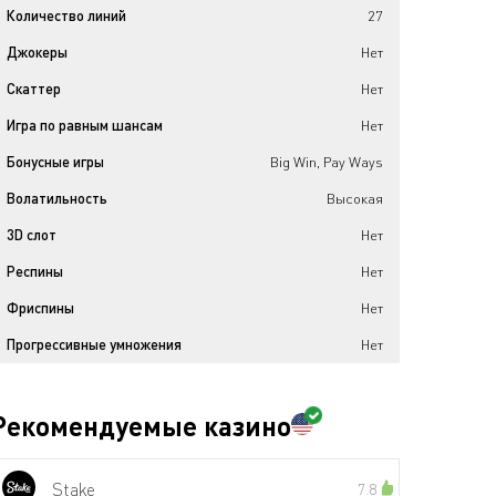
Количество линий
27
Джокеры
Нет
Скаттер
Нет
Игра по равным шансам
Нет
Бонусные игры
Big Win, Pay Ways
Волатильность
Высокая
3D слот
Нет
Респины
Нет
Фриспины
Нет
Прогрессивные умножения
Нет
Рекомендуемые казино
Stake
7.8