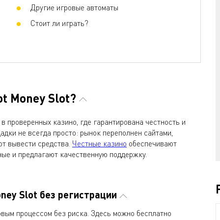
Другие игровые автоматы
Стоит ли играть?
ot Money Slot?
 в проверенных казино, где гарантирована честность и
адки не всегда просто: рынок переполнен сайтами,
ют вывести средства.
Честные казино
обеспечивают
ые и предлагают качественную поддержку.
ney Slot без регистрации
вым процессом без риска. Здесь можно бесплатно