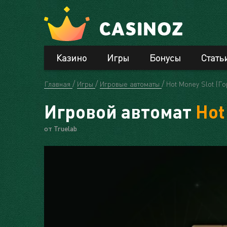
Казино
Игры
Бонусы
Стать
Главная
Игры
Игровые автоматы
Hot Money Slot (Г
Игровой автомат
Hot
от Truelab