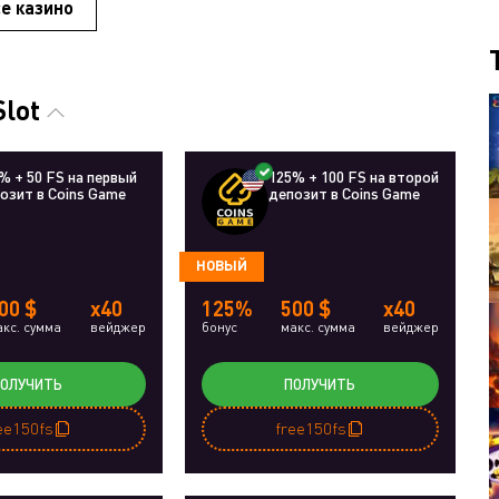
е казино
Slot
% + 50 FS на первый
125% + 100 FS на второй
озит в Coins Game
депозит в Coins Game
НОВЫЙ
00 $
x40
125%
500 $
x40
акс. сумма
вейджер
бонус
макс. сумма
вейджер
ОЛУЧИТЬ
ПОЛУЧИТЬ
ee150fs
free150fs