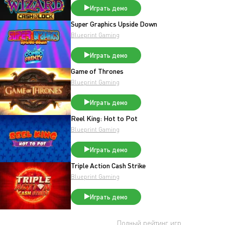
Играть демо
Super Graphics Upside Down
Blueprint Gaming
Играть демо
Game of Thrones
Blueprint Gaming
Играть демо
Reel King: Hot to Pot
Blueprint Gaming
Играть демо
Triple Action Cash Strike
Blueprint Gaming
Играть демо
Полный рейтинг игр