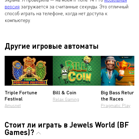
версия
загружается за считанные секунды. Это отличный
способ играть на телефоне, когда нет доступа к
компьютеру.
Другие игровые автоматы
Triple Fortune
Bill & Coin
Big Bass Return 
Festival
the Races
Relax Gaming
Amusnet
Pragmatic Play
Стоит ли играть в Jewels World (BF
Games)?