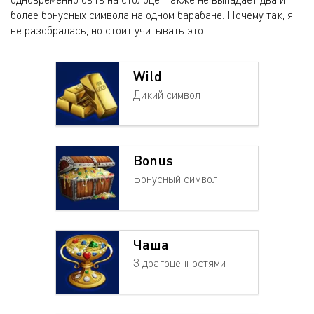
более бонусных символа на одном барабане. Почему так, я
не разобралась, но стоит учитывать это.
Wild
Дикий символ
Bonus
Бонусный символ
Чаша
З драгоценностями