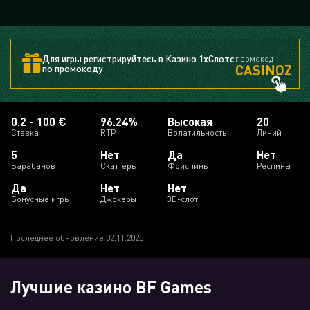
Для игры регистрируйтесь в Казино 1хСлотс
промокод
CASINOZ
по промокоду
0.2 - 100 €
96.24%
Высокая
20
Ставка
RTP
Волатильность
Линий
5
Нет
Да
Нет
Барабанов
Скаттеры
Фриспины
Респины
Да
Нет
Нет
Бонусные игры
Джокеры
3D-слот
Последнее обновление 02.11.2025
Лучшие казино BF Games