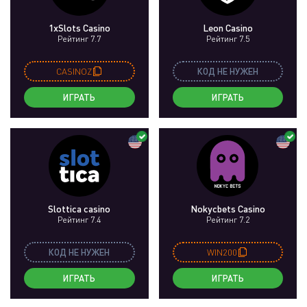
1xSlots Casino
Leon Casino
Рейтинг 7.7
Рейтинг 7.5
CASINOZ
КОД НЕ НУЖЕН
ИГРАТЬ
ИГРАТЬ
Slottica casino
Nokycbets Casino
Рейтинг 7.4
Рейтинг 7.2
КОД НЕ НУЖЕН
WIN200
ИГРАТЬ
ИГРАТЬ