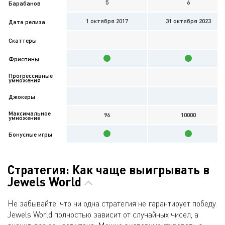
5
6
Барабанов
1 октября 2017
31 октября 2023
Дата релиза
Скаттеры
Фриспины
Прогрессивные
умножения
Джокеры
Максимальное
96
10000
умножение
Бонусные игры
Стратегия: Как чаще выигрывать в
Jewels World
Не забывайте, что ни одна стратегия не гарантирует победу.
Jewels World полностью зависит от случайных чисел, а