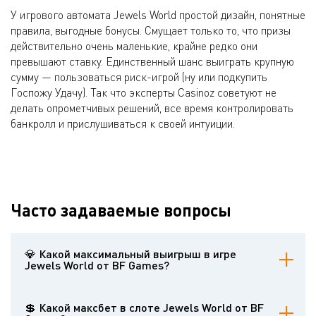
У игрового автомата Jewels World простой дизайн, понятные
правила, выгодные бонусы. Смущает только то, что призы
действительно очень маленькие, крайне редко они
превышают ставку. Единственный шанс выиграть крупную
сумму — пользоваться риск-игрой (ну или подкупить
Госпожу Удачу). Так что эксперты Casinoz советуют не
делать опрометчивых решений, все время контролировать
банкролл и прислушиваться к своей интуиции.
Часто задаваемые вопросы
💎 Какой максимальный выигрыш в игре
Jewels World от BF Games?
х2250
💲 Какой максбет в слоте Jewels World от BF