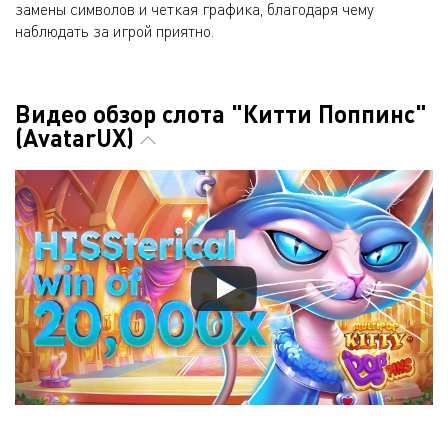
замены символов и четкая графика, благодаря чему
наблюдать за игрой приятно.
Видео обзор слота "Китти Поппинс"
(AvatarUX)