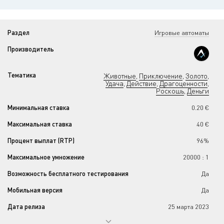
Раздел
Игровые автоматы
Производитель
Тематика
Животные
Приключение
Золото
,
,
,
Удача
Действие
Драгоценности
,
,
,
Роскошь
Деньги
,
Минимальная ставка
0.20 €
Максимальная ставка
40 €
Процент выплат (RTP)
96%
Максимальное умножение
20000 : 1
Возможность бесплатного тестирования
Да
Мобильная версия
Да
Дата релиза
25 мартa 2023
Прогрессивный джекпот
Нет