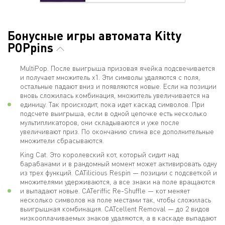
Бонусные игры автомата Kitty
POPpins
MultiPop. После выигрыша призовая ячейка подсвечивается
и получает множитель х1. Эти символы удаляются с поля,
остальные падают вниз и появляются новые. Если на позиции
вновь сложилась комбинация, множитель увеличивается на
единицу. Так происходит, пока идет каскад символов. При
подсчете выигрыша, если в одной цепочке есть несколько
мультипликаторов, они складываются и уже после
увеличивают приз. По окончанию спина все дополнительные
множители сбрасываются.
King Cat. Это королевский кот, который сидит над
барабанами и в рандомный момент может активировать одну
из трех функций. CATilicious Respin — позиции с подсветкой и
множителями удерживаются, а все знаки на поле вращаются
и выпадают новые. CATeriffic Re-Shuffle — кот меняет
несколько символов на поле местами так, чтобы сложилась
выигрышная комбинация. CATcellent Removal — до 2 видов
низкооплачиваемых знаков удаляются, а в каскаде выпадают