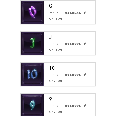
Q
Низкооплачиваемый
символ
J
Низкооплачиваемый
символ
10
Низкооплачиваемый
символ
9
Низкооплачиваемый
символ