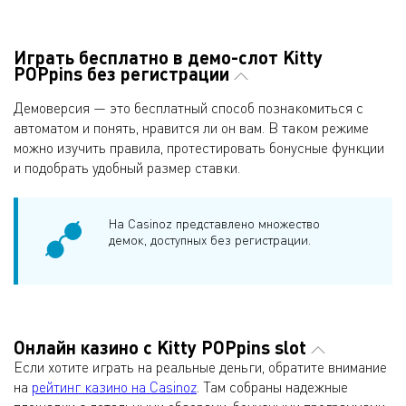
Играть бесплатно в демо-слот Kitty
POPpins без регистрации
Демоверсия — это бесплатный способ познакомиться с
автоматом и понять, нравится ли он вам. В таком режиме
можно изучить правила, протестировать бонусные функции
и подобрать удобный размер ставки.
На Casinoz представлено множество
демок, доступных без регистрации.
Онлайн казино с Kitty POPpins slot
Если хотите играть на реальные деньги, обратите внимание
на
рейтинг казино на Casinoz
. Там собраны надежные