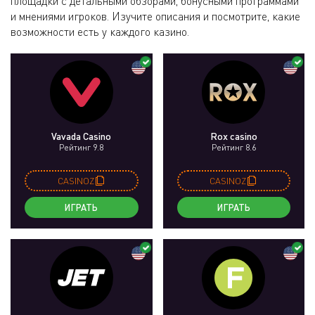
площадки с детальными обзорами, бонусными программами
и мнениями игроков. Изучите описания и посмотрите, какие
возможности есть у каждого казино.
Vavada Casino
Rox casino
Рейтинг 9.8
Рейтинг 8.6
CASINOZ
CASINOZ
ИГРАТЬ
ИГРАТЬ