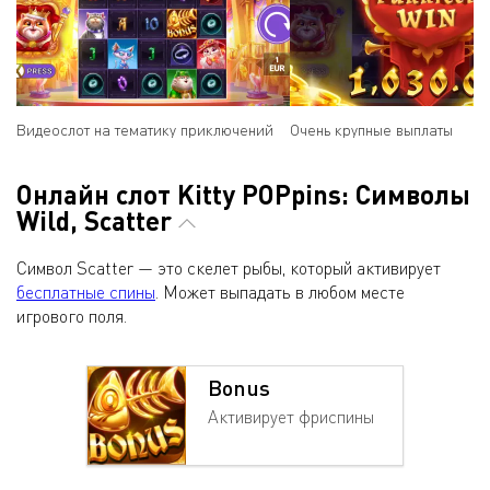
Видеослот на тематику приключений
Очень крупные выплаты
Онлайн слот Kitty POPpins: Символы
Wild, Scatter
Символ Scatter — это скелет рыбы, который активирует
бесплатные спины
. Может выпадать в любом месте
игрового поля.
Bonus
Активирует фриспины