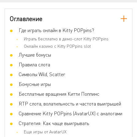
Количество барабанов
5
Оглавление
Количество линий
59049
Джокеры
Где играть онлайн в Kitty POPpins?
Нет
Играть бесплатно в демо-слот Kitty POPpins
Скаттер
Да
Онлайн казино с Kitty POPpins slot
Игра по равным шансам
Нет
Лучшие бонусы
Бонусные игры
Free Spins, Bonus Game, Respin, Ante
Правила слота
Bet, BuyBonus
Символы Wild, Scatter
Волатильность
Высокая
Бонусные игры
3D слот
Да
Бесплатные вращения Китти Поппинс
Респины
Да
RTP слота, волатильность и частота выигрышей
Фриспины
Да
Сравнение Kitty POPpins (AvatarUX) с аналогами
Прогрессивные умножения
Да
Стратегия: Как чаще выигрывать
Ставка на линию
0.2 - 40
Еще игры от AvatarUX