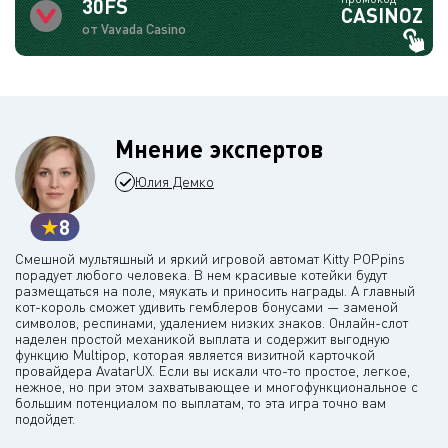
30FS
CASINOZ
от Vavada Casino
Мнение экспертов
Юлия Демко
8
Смешной мультяшный и яркий игровой автомат Kitty POPpins
порадует любого человека. В нем красивые котейки будут
размещаться на поле, мяукать и приносить награды. А главный
кот-король сможет удивить гемблеров бонусами — заменой
символов, респинами, удалением низких знаков. Онлайн-слот
наделен простой механикой выплата и содержит выгодную
функцию Multipop, которая является визитной карточкой
провайдера AvatarUX. Если вы искали что-то простое, легкое,
нежное, но при этом захватывающее и многофункциональное с
большим потенциалом по выплатам, то эта игра точно вам
подойдет.