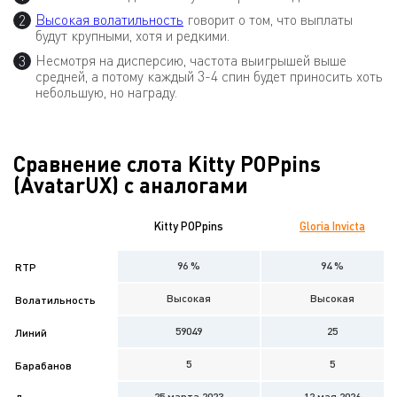
Высокая волатильность
говорит о том, что выплаты
будут крупными, хотя и редкими.
Несмотря на дисперсию, частота выигрышей выше
средней, а потому каждый 3-4 спин будет приносить хоть
небольшую, но награду.
Сравнение слота Kitty POPpins
(AvatarUX) с аналогами
Kitty POPpins
Gloria Invicta
96 %
94 %
RTP
Высокая
Высокая
Волатильность
59049
25
Линий
5
5
Барабанов
25 мартa 2023
12 мая 2026