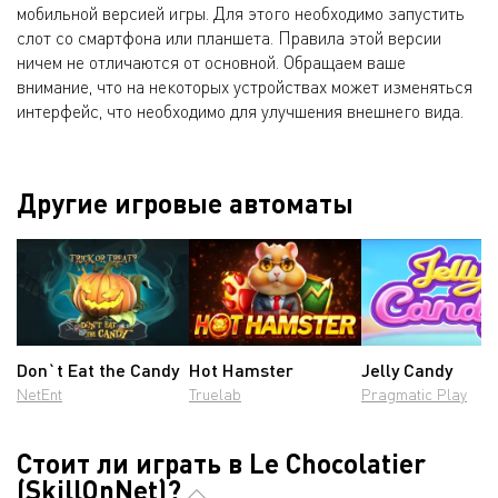
мобильной версией игры. Для этого необходимо запустить
слот со смартфона или планшета. Правила этой версии
ничем не отличаются от основной. Обращаем ваше
внимание, что на некоторых устройствах может изменяться
интерфейс, что необходимо для улучшения внешнего вида.
Другие игровые автоматы
Don`t Eat the Candy
Hot Hamster
Jelly Candy
NetEnt
Truelab
Pragmatic Play
Стоит ли играть в Le Chocolatier
(SkillOnNet)?