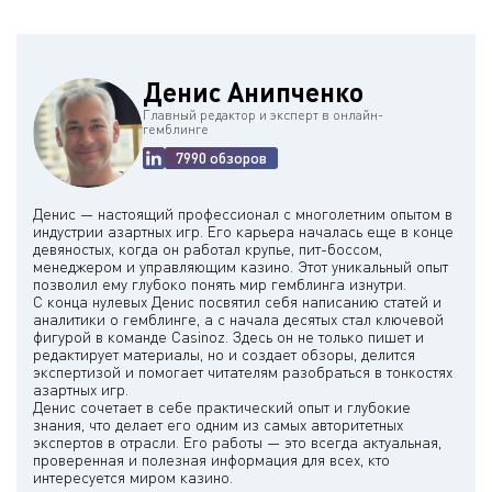
Денис Анипченко
Главный редактор и эксперт в онлайн-
гемблинге
7990 обзоров
Денис — настоящий профессионал с многолетним опытом в
индустрии азартных игр. Его карьера началась еще в конце
девяностых, когда он работал крупье, пит-боссом,
менеджером и управляющим казино. Этот уникальный опыт
позволил ему глубоко понять мир гемблинга изнутри.
С конца нулевых Денис посвятил себя написанию статей и
аналитики о гемблинге, а с начала десятых стал ключевой
фигурой в команде Casinoz. Здесь он не только пишет и
редактирует материалы, но и создает обзоры, делится
экспертизой и помогает читателям разобраться в тонкостях
азартных игр.
Денис сочетает в себе практический опыт и глубокие
знания, что делает его одним из самых авторитетных
экспертов в отрасли. Его работы — это всегда актуальная,
проверенная и полезная информация для всех, кто