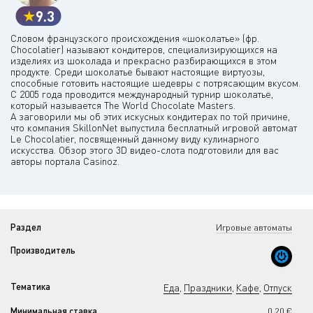
9.3
Словом французского происхождения «шоколатье» (фр.
Chocolatier) называют кондитеров, специализирующихся на
изделиях из шоколада и прекрасно разбирающихся в этом
продукте. Среди шоколатье бывают настоящие виртуозы,
способные готовить настоящие шедевры с потрясающим вкусом.
С 2005 года проводится международный турнир шоколатье,
который называется The World Chocolate Masters.
А заговорили мы об этих искусных кондитерах по той причине,
что компания SkillonNet выпустила бесплатный игровой автомат
Le Chocolatier, посвященный данному виду кулинарного
искусства. Обзор этого 3D видео-слота подготовили для вас
авторы портала Casinoz.
Раздел
Игровые автоматы
Производитель
Тематика
Еда
Праздники
Кафе
Отпуск
,
,
,
Минимальная ставка
0.20 €