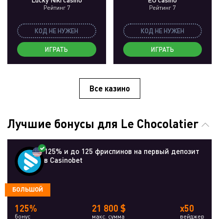
Рейтинг 7
Рейтинг 7
КОД НЕ НУЖЕН
КОД НЕ НУЖЕН
ИГРАТЬ
ИГРАТЬ
Все казино
Лучшие бонусы для Le Chocolatier
125% и до 125 фриспинов на первый депозит
в Casinobet
БОЛЬШОЙ
125%
21 800 $
x50
бонус
макс. сумма
вейджер