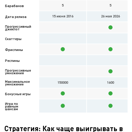
5
5
Барабанов
15 июня 2016
26 мая 2026
Дата релиза
Прогрессивный
джекпот
Скаттеры
Фриспины
Респины
Прогрессивные
умножения
Максимальное
150000
1600
умножение
Бонусные игры
Игра по
равным
шансам
Стратегия: Как чаще выигрывать в