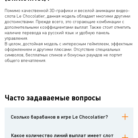
Помимо качественной 3D-графики и веселой анимации видео-
слота Le Chocolatier, данная модель обладает многими другими
достоинствами. Прежде всего, это сгорающие комбинации с
дополнительными коэффициентами выплат. Также стоит отметить
наличие перевода на русский язык и удобную панель
управления.
В целом, достойная модель с интересным геймплеем, эффектным
оформлением и другими плюсами. Отсутствие специальных
символов, бесплатных спинов и бонусных раундов не портит
общего впечатления.
Часто задаваемые вопросы
Сколько барабанов в игре Le Chocolatier?
Слот Le Chocolatier имеет 5 барабанов.
Какое количество линий выплат имеет слот