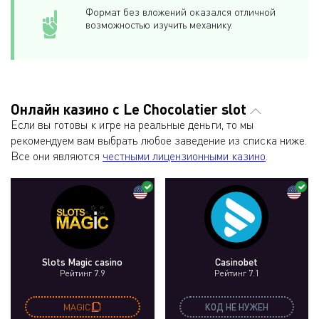
Формат без вложений оказался отличной
возможностью изучить механику.
Онлайн казино с Le Chocolatier slot
Если вы готовы к игре на реальные деньги, то мы
рекомендуем вам выбрать любое заведение из списка ниже.
Все они являются
честными лицензионными казино
.
Slots Magic casino
Casinobet
Рейтинг 7.9
Рейтинг 7.1
MAGIC
КОД НЕ НУЖЕН