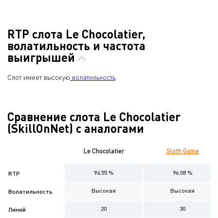
RTP слота Le Chocolatier,
волатильность и частота
выигрышей
Слот имеет высокую
волатильность
.
Сравнение слота Le Chocolatier
(SkillOnNet) с аналогами
Le Chocolatier
Sloth Game
94.55 %
96.08 %
RTP
Высокая
Высокая
Волатильность
20
30
Линий