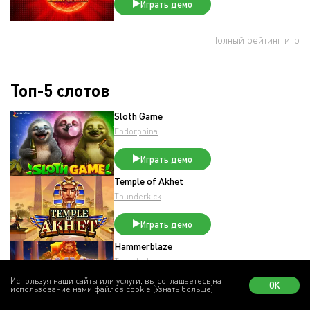
Играть демо
Полный рейтинг игр
Топ-5 слотов
Sloth Game
Endorphina
Играть демо
Temple of Akhet
Thunderkick
Играть демо
Hammerblaze
Thunderkick
Используя наши сайты или услуги, вы соглашаетесь на
ОК
Играть демо
использование нами файлов cookie
(Узнать больше)