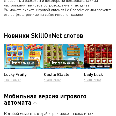
справочным разделом и некоторыми пользовательскими
настройками (звуковое сопровождение и так далее).
Вы можете скачать игровой автомат Le Chocolatier или запустить
его во флэш-режиме на сайте интернет-казино.
Новинки SkillOnNet слотов
Играть демо
Играть демо
Lucky Fruity
Castle Blaster
Lady Luck
SkillOnNet
SkillOnNet
SkillOnNet
Мобильная версия игрового
автомата
В любой момент каждый игрок может насладиться