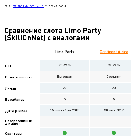
его
волатильность
- высокая.
Сравнение слота Limo Party
(SkillOnNet) с аналогами
Limo Party
Continent Africa
95.49 %
96.22 %
RTP
Высокая
Средняя
Волатильность
20
20
Линий
5
5
Барабанов
15 сентября 2015
30 мая 2017
Дата релиза
Прогрессивный
джекпот
Скаттеры