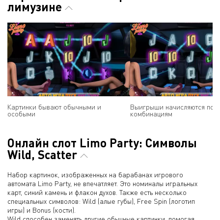
лимузине
Картинки бывают обычными и
Выигрыши начисляются по
особыми
комбинациям
Онлайн слот Limo Party: Символы
Wild, Scatter
Набор картинок, изображенных на барабанах игрового
автомата Limo Party, не впечатляет. Это номиналы игральных
карт, синий камень и флакон духов. Также есть несколько
специальных символов: Wild (алые губы), Free Spin (логотип
игры) и Bonus (кости).
Wild способен заменять другие обычные картинки, помогая