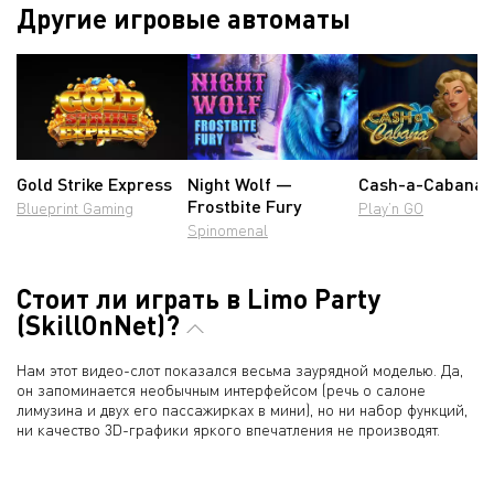
Другие игровые автоматы
Gold Strike Express
Night Wolf —
Cash-a-Cabana
Frostbite Fury
Blueprint Gaming
Play’n GO
Spinomenal
Стоит ли играть в Limo Party
(SkillOnNet)?
Нам этот видео-слот показался весьма заурядной моделью. Да,
он запоминается необычным интерфейсом (речь о салоне
лимузина и двух его пассажирках в мини), но ни набор функций,
ни качество 3D-графики яркого впечатления не производят.