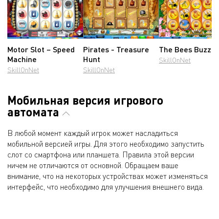
Motor Slot – Speed
Pirates - Treasure
The Bees Buzz
Machine
Hunt
SkillOnNet
SkillOnNet
SkillOnNet
Мобильная версия игрового
автомата
В любой момент каждый игрок может насладиться
мобильной версией игры. Для этого необходимо запустить
слот со смартфона или планшета. Правила этой версии
ничем не отличаются от основной. Обращаем ваше
внимание, что на некоторых устройствах может изменяться
интерфейс, что необходимо для улучшения внешнего вида.