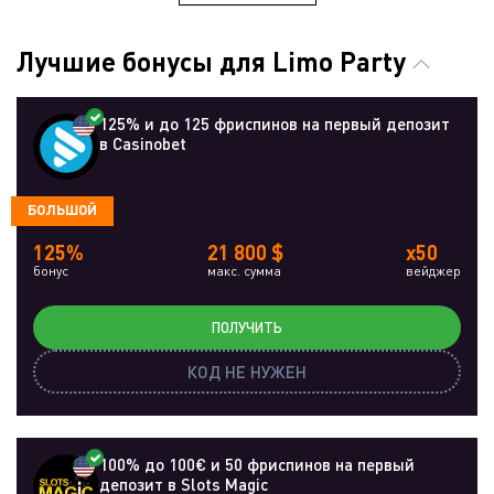
Лучшие бонусы для Limo Party
125% и до 125 фриспинов на первый депозит
в Casinobet
БОЛЬШОЙ
125%
21 800 $
x50
бонус
макс. сумма
вейджер
ПОЛУЧИТЬ
КОД НЕ НУЖЕН
100% до 100€ и 50 фриспинов на первый
депозит в Slots Magic