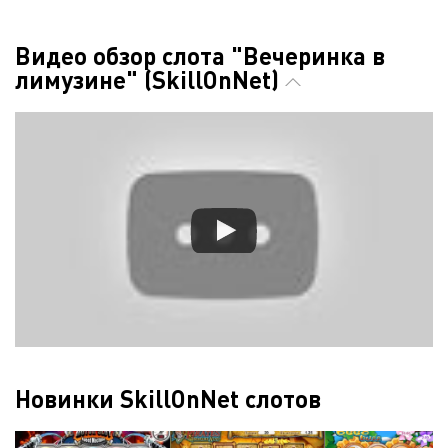
Видео обзор слота "Вечеринка в
лимузине" (SkillOnNet)
Новинки SkillOnNet слотов