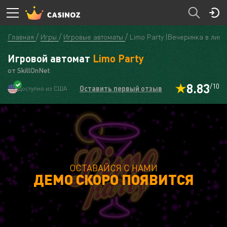
Главная
Игры
Игровые автоматы
Limo Party (Вечеринка в лиму
Игровой автомат
Limo Party
от SkillOnNet
8.83
/10
Оставить первый отзыв
Доступно из США
ОСТАВАЙСЯ С НАМИ
ДЕМО СКОРО ПОЯВИТСЯ