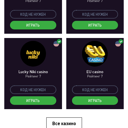
Рейтинг 7
Рейтинг 7
КОД НЕ НУЖЕН
КОД НЕ НУЖЕН
ИГРАТЬ
ИГРАТЬ
Lucky Niki casino
EU casino
Рейтинг 7
Рейтинг 7
КОД НЕ НУЖЕН
КОД НЕ НУЖЕН
ИГРАТЬ
ИГРАТЬ
Все казино