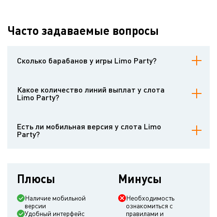
Часто задаваемые вопросы
Сколько барабанов у игры Limo Party?
Автомат Limo Party имеет 5 барабанов.
Какое количество линий выплат у слота
Limo Party?
Limo Party - аппарат с 20 линиями выплат.
Есть ли мобильная версия у слота Limo
Party?
Limo Party имеет браузерную мобильную версию.
Плюсы
Минусы
Наличие мобильной
Необходимость
версии
ознакомиться с
Удобный интерфейс
правилами и