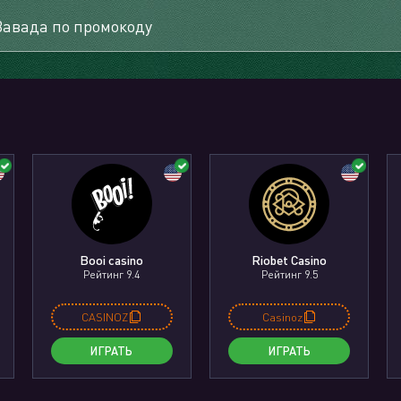
Вавада по промокоду
Booi casino
Riobet Casino
Рейтинг 9.4
Рейтинг 9.5
CASINOZ
Casinoz
ИГРАТЬ
ИГРАТЬ