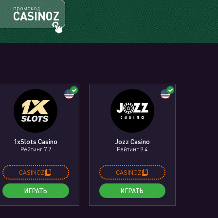
промокод
CASINOZ
1xSlots Casino
Jozz Casino
Рейтинг 7.7
Рейтинг 9.4
CASINOZ
CASINOZ
ИГРАТЬ
ИГРАТЬ