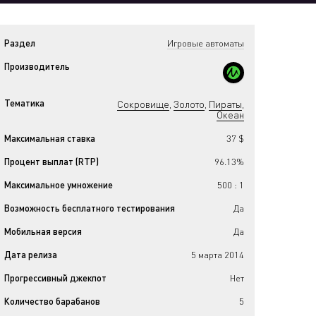
Раздел
Игровые автоматы
Производитель
Тематика
Сокровище
Золото
Пираты
,
,
,
Океан
Максимальная ставка
37 $
Процент выплат (RTP)
96.13%
Максимальное умножение
500 : 1
Возможность бесплатного тестирования
Да
Мобильная версия
Да
Дата релиза
5 мартa 2014
Прогрессивный джекпот
Нет
Количество барабанов
5