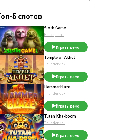
Топ-5 слотов
Sloth Game
Endorphina
Играть демо
Temple of Akhet
Thunderkick
Играть демо
Hammerblaze
Thunderkick
Играть демо
Tutan Kha-boom
Thunderkick
Играть демо