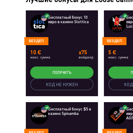
Бесплатный бонус 10
Бес
евро в казино Slottica
евр
Luc
БЕЗДЕП
БЕЗДЕП
10 €
x75
5 €
макс. сумма
вейджер
макс. сумма
ПОЛУЧИТЬ
П
КОД НЕ НУЖЕН
КОД
Бесплатный бонус $5 в
Бес
казино Spinamba
евр
All
БЕЗДЕП
БЕЗДЕП