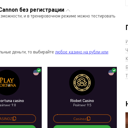
 Cannon без регистрации
зможности, и в тренировочном режиме можно тестировать
И
Ч
альные деньги, то выбирайте
любое казино на рубли или
К
В
Т
ortuna casino
Riobet Casino
ейтинг 9.8
Рейтинг 9.5
ASINOZ
Casinoz