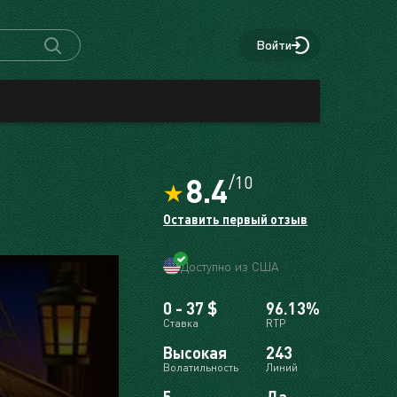
Войти
8.4
/10
Оставить первый отзыв
Доступно из США
0 - 37 $
96.13%
Ставка
RTP
Высокая
243
Волатильность
Линий