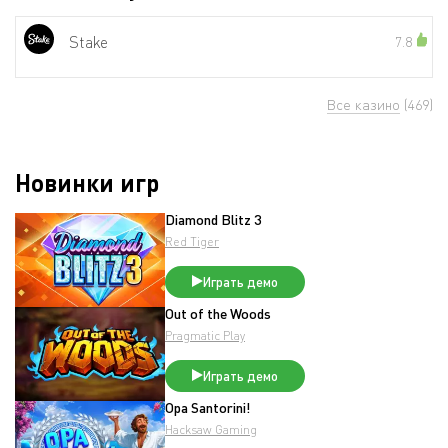
Stake
7.8
Все казино
(469)
Новинки игр
Diamond Blitz 3
Red Tiger
Играть демо
Out of the Woods
Pragmatic Play
Играть демо
Opa Santorini!
Hacksaw Gaming