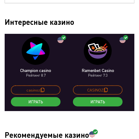
Интересные казино
Champion casino
Ramenbet Casino
Рейтинг 8.7
Рейтинг 7.3
casinoz
CASINOZ
ИГРАТЬ
ИГРАТЬ
Рекомендуемые казино