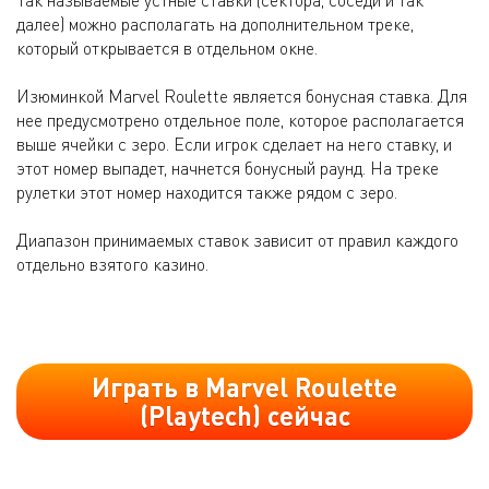
далее) можно располагать на дополнительном треке,
который открывается в отдельном окне.
Изюминкой Marvel Roulette является бонусная ставка. Для
нее предусмотрено отдельное поле, которое располагается
выше ячейки с зеро. Если игрок сделает на него ставку, и
этот номер выпадет, начнется бонусный раунд. На треке
рулетки этот номер находится также рядом с зеро.
Диапазон принимаемых ставок зависит от правил каждого
отдельно взятого казино.
Играть в Marvel Roulette
(Playtech) сейчас