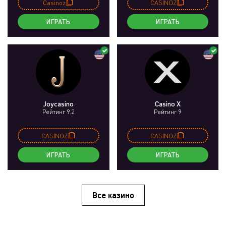
Casinoz
CASINOZ
ИГРАТЬ
ИГРАТЬ
Joycasino
Casino X
Рейтинг 9.2
Рейтинг 9
CASINOZ
CASINOZ
ИГРАТЬ
ИГРАТЬ
Все казино