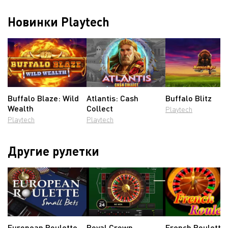
Новинки Playtech
Buffalo Blaze: Wild
Atlantis: Cash
Buffalo Blitz
Wealth
Collect
Playtech
Playtech
Playtech
Другие рулетки
European Roulette
Royal Crown
French Roulette