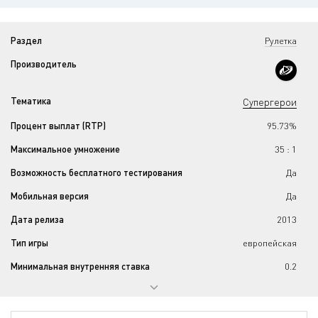
Раздел
Рулетка
Производитель
Тематика
Супергерои
Процент выплат (RTP)
95.73%
Максимальное умножение
35 : 1
Возможность бесплатного тестирования
Да
Мобильная версия
Да
Дата релиза
2013
Тип игры
европейская
Минимальная внутренняя ставка
0.2
Максимальная внутренняя ставка
400
Минимальная внешняя ставка
0.2