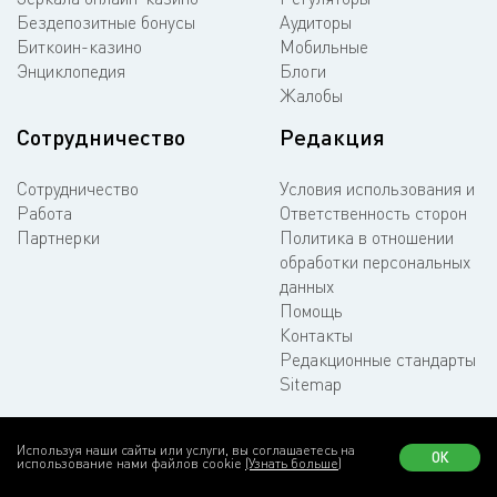
Бездепозитные бонусы
Аудиторы
Биткоин-казино
Мобильные
Энциклопедия
Блоги
Жалобы
Сотрудничество
Редакция
Сотрудничество
Условия использования и
Работа
Ответственность сторон
Партнерки
Политика в отношении
обработки персональных
данных
Помощь
Контакты
Редакционные стандарты
Sitemap
Используя наши сайты или услуги, вы соглашаетесь на
ОК
использование нами файлов cookie
(Узнать больше)