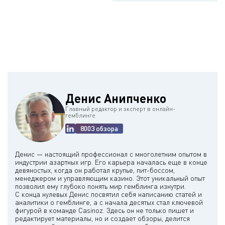
Денис Анипченко
Главный редактор и эксперт в онлайн-
гемблинге
8003 обзора
Денис — настоящий профессионал с многолетним опытом в
индустрии азартных игр. Его карьера началась еще в конце
девяностых, когда он работал крупье, пит-боссом,
менеджером и управляющим казино. Этот уникальный опыт
позволил ему глубоко понять мир гемблинга изнутри.
С конца нулевых Денис посвятил себя написанию статей и
аналитики о гемблинге, а с начала десятых стал ключевой
фигурой в команде Casinoz. Здесь он не только пишет и
редактирует материалы, но и создает обзоры, делится