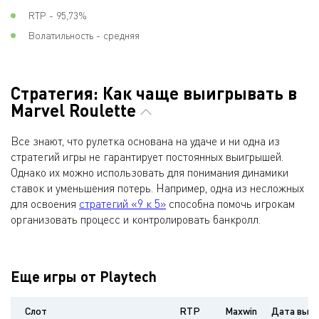
RTP - 95,73%
Волатильность - средняя
Стратегия: Как чаще выигрывать в
Marvel Roulette
Все знают, что рулетка основана на удаче и ни одна из
стратегий игры не гарантирует постоянных выигрышей.
Однако их можно использовать для понимания динамики
ставок и уменьшения потерь. Например, одна из несложных
для освоения
стратегий «9 к 5»
способна помочь игрокам
организовать процесс и контролировать банкролл.
Еще игры от Playtech
Слот
RTP
Maxwin
Дата выпу