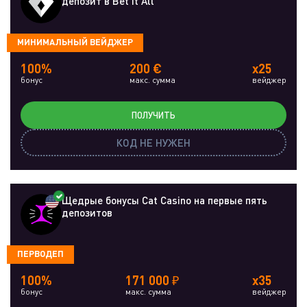
депозит в Bet It All
МИНИМАЛЬНЫЙ ВЕЙДЖЕР
100%
200 €
x25
бонус
макс. сумма
вейджер
ПОЛУЧИТЬ
КОД НЕ НУЖЕН
Щедрые бонусы Cat Casino на первые пять
депозитов
ПЕРВОДЕП
100%
171 000 ₽
x35
бонус
макс. сумма
вейджер