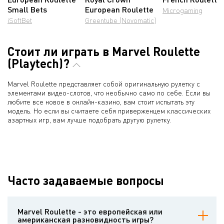
Small Bets
European Roulette
Microgaming
iSoftBet
Greentube (Novomatic)
Стоит ли играть в Marvel Roulette
(Playtech)?
Marvel Roulette представляет собой оригинальную рулетку с
элементами видео-слотов, что необычно само по себе. Если вы
любите все новое в онлайн-казино, вам стоит испытать эту
модель. Но если вы считаете себя приверженцем классических
азартных игр, вам лучше подобрать другую рулетку.
Часто задаваемые вопросы
Marvel Roulette - это европейская или
американская разновидность игры?