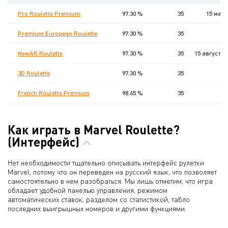
Pro Roulette Premium
97.30 %
35
15 мая 
Premium European Roulette
97.30 %
35
NewAR Roulette
97.30 %
35
15 августа 
3D Roulette
97.30 %
35
French Roulette Premium
98.65 %
35
Как играть в Marvel Roulette?
(Интерфейс)
Нет необходимости тщательно описывать интерфейс рулетки
Marvel, потому что он переведен на русский язык, что позволяет
самостоятельно в нем разобраться. Мы лишь отметим, что игра
обладает удобной панелью управления, режимом
автоматических ставок, разделом со статистикой, табло
последних выигрышных номеров и другими функциями.