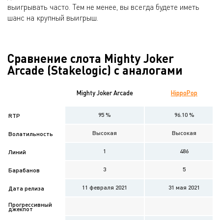
выигрывать часто. Тем не менее, вы всегда будете иметь
шанс на крупный выигрыш.
Сравнение слота Mighty Joker
Arcade (Stakelogic) с аналогами
Mighty Joker Arcade
HippoPop
95 %
96.10 %
RTP
Высокая
Высокая
Волатильность
1
486
Линий
3
5
Барабанов
11 февраля 2021
31 мая 2021
Дата релиза
Прогрессивный
джекпот