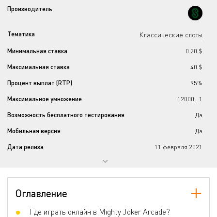
Производитель
Тематика
Классические слоты
Минимальная ставка
0.20 $
Максимальная ставка
40 $
Процент выплат (RTP)
95%
Максимальное умножение
12000 : 1
Возможность бесплатного тестирования
Да
Мобильная версия
Да
Дата релиза
11 февраля 2021
Прогрессивный джекпот
Нет
Количество барабанов
3
Оглавление
Количество линий
1
Джокеры
Где играть онлайн в Mighty Joker Arcade?
Да