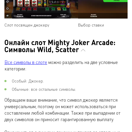
Слот посвящен джокеру
Выбор ставки
Онлайн слот Mighty Joker Arcade:
Символы Wild, Scatter
Все символы в слоте
можно разделить на две условные
категории:
Особый: Джокер.
Обычные: все остальные символы.
Обращаем ваше внимание, что символ джокер является
универсальным, поэтому он может использоваться при
составлении любой комбинации. Также при выпадении от
двух символов он приносит гарантированную выплату.