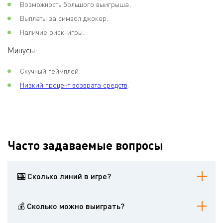
Возможность большого выигрыша;
Выплаты за символ джокер;
Наличие риск-игры.
Минусы:
Скучный геймплей;
Низкий процент возврата средств
.
Часто задаваемые вопросы
🎰 Сколько линий в игре?
В игре 1 линия.
💰 Сколько можно выиграть?