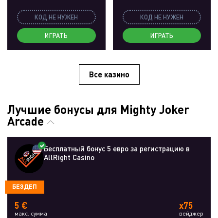
КОД НЕ НУЖЕН
КОД НЕ НУЖЕН
ИГРАТЬ
ИГРАТЬ
Все казино
Лучшие бонусы для Mighty Joker
Arcade
Бесплатный бонус 5 евро за регистрацию в
AllRight Casino
БЕЗДЕП
5 €
x75
макс. сумма
вейджер