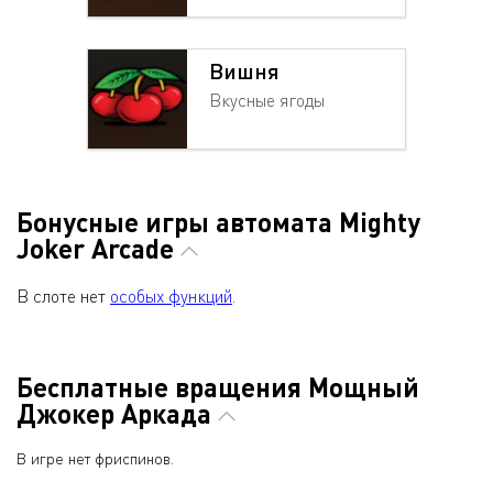
Вишня
Вкусные ягоды
Бонусные игры автомата Mighty
Joker Arcade
В слоте нет
особых функций
.
Бесплатные вращения Мощный
Джокер Аркада
В игре нет фриспинов.