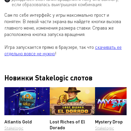
если образовалась выигрышная комбинация.
Сам по себе интерфейс у игры максимально прост и
понятен. В левой части экрана вы найдете кнопки вызова
главного меню, изменения размера ставки. Справа же
расположена кнопка запуска вращения.
Игра запускается прямо в браузере, так что
скачивать ее
отдельно вовсе не нужно
!
Новинки Stakelogic слотов
Atlantis Gold
Lost Riches of El
Mystery Drop
Dorado
Stakelogic
Stakelogic