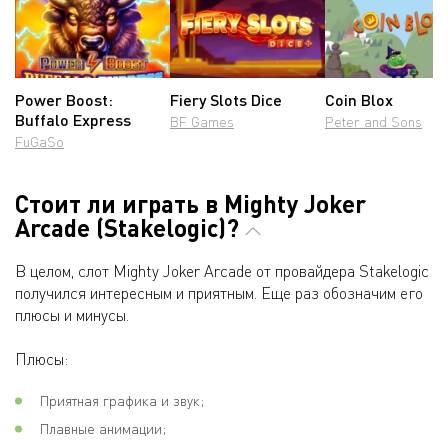
Power Boost:
Fiery Slots Dice
Coin Blox
Buffalo Express
BF Games
Peter and Sons
FuGaSo
Стоит ли играть в Mighty Joker
Arcade (Stakelogic)?
В целом, слот Mighty Joker Arcade от провайдера Stakelogic
получился интересным и приятным. Еще раз обозначим его
плюсы и минусы.
Плюсы:
Приятная графика и звук;
Плавные анимации;