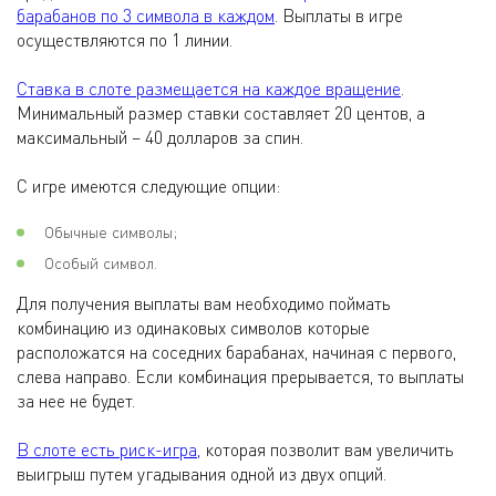
барабанов по 3 символа в каждом
. Выплаты в игре
осуществляются по 1 линии.
Ставка в слоте размещается на каждое вращение
.
Минимальный размер ставки составляет 20 центов, а
максимальный – 40 долларов за спин.
С игре имеются следующие опции:
Обычные символы;
Особый символ.
Для получения выплаты вам необходимо поймать
комбинацию из одинаковых символов которые
расположатся на соседних барабанах, начиная с первого,
слева направо. Если комбинация прерывается, то выплаты
за нее не будет.
В слоте есть риск-игра,
которая позволит вам увеличить
выигрыш путем угадывания одной из двух опций.