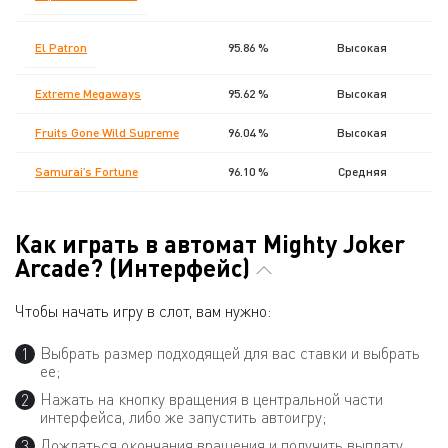
El Patron
95.86 %
Высокая
2
Extreme Megaways
95.62 %
Высокая
5
Fruits Gone Wild Supreme
96.04 %
Высокая
Samurai’s Fortune
96.10 %
Средняя
Как играть в автомат Mighty Joker
Arcade? (Интерфейс)
Чтобы начать игру в слот, вам нужно:
Выбрать размер подходящей для вас ставки и выбрать
ее;
Нажать на кнопку вращения в центральной части
интерфейса, либо же запустить автоигру;
Дождаться окончания вращения и получить выплату,