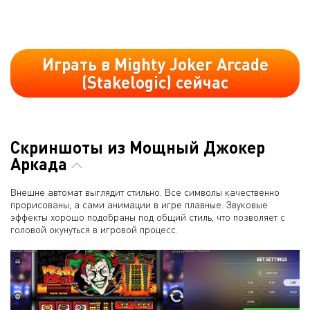
Играть в Mighty Joker Arcade
(Stakelogic) сейчас
Скриншоты из Мощный Джокер
Аркада
Внешне автомат выглядит стильно. Все символы качественно
прорисованы, а сами анимации в игре плавные. Звуковые
эффекты хорошо подобраны под общий стиль, что позволяет с
головой окунуться в игровой процесс.