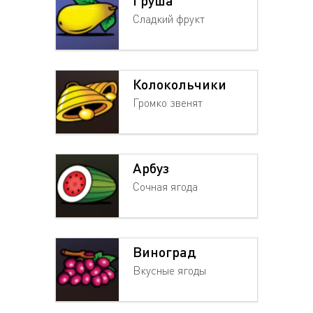
Сладкий фрукт
Колокольчики
Громко звенят
Арбуз
Сочная ягода
Виноград
Вкусные ягоды