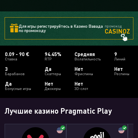
Для игры регистрируйтесь в Казино Вавада
промокод
CASINOZ
по промокоду
0.09 - 90 €
94.45%
Средняя
9
Ставка
RTP
Волатильность
Линий
3
Да
Нет
Нет
Барабанов
Скаттеры
Фриспины
Респины
Да
Нет
Нет
Бонусные игры
Джокеры
3D-слот
Лучшие казино Pragmatic Play