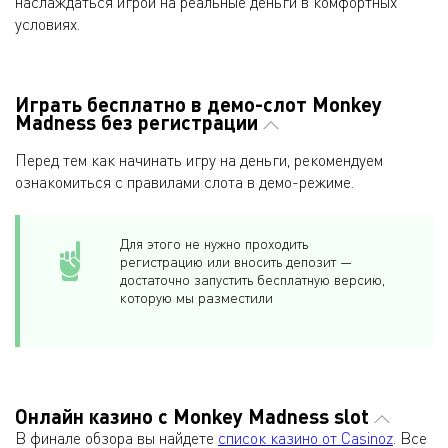
наслаждаться игрой на реальные деньги в комфортных
условиях.
Играть бесплатно в демо-слот Monkey
Madness без регистрации
Перед тем как начинать игру на деньги, рекомендуем
ознакомиться с правилами слота в демо-режиме.
Для этого не нужно проходить
регистрацию или вносить депозит —
достаточно запустить бесплатную версию,
которую мы разместили
Онлайн казино с Monkey Madness slot
В финале обзора вы найдете
список казино от Casinoz
. Все