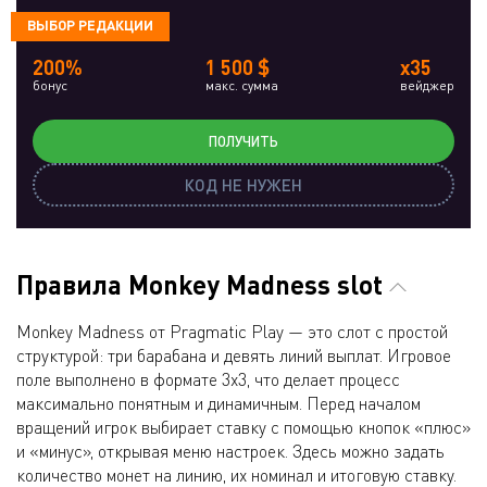
ВЫБОР РЕДАКЦИИ
200%
1 500 $
x35
бонус
макс. сумма
вейджер
ПОЛУЧИТЬ
КОД НЕ НУЖЕН
Правила Monkey Madness slot
Monkey Madness от Pragmatic Play — это слот с простой
структурой: три барабана и девять линий выплат. Игровое
поле выполнено в формате 3x3, что делает процесс
максимально понятным и динамичным. Перед началом
вращений игрок выбирает ставку с помощью кнопок «плюс»
и «минус», открывая меню настроек. Здесь можно задать
количество монет на линию, их номинал и итоговую ставку.