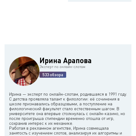
Ирина Арапова
Эксперт по онлайн-слотам
533 обзора
Ирина — эксперт по онлайн-слотам, родившаяся в 1991 году.
С детства проявляла талант к филологии: её сочинения в
школе признавались образцовыми, а поступление на
филологический факультет стало естественным шагом. В
университете она впервые столкнулась с онлайн-казино, но
после проигрыша стипендии временно отошла от игр,
сохранив интерес к их механике.
Работая в рекламном агентстве, Ирина совмещала
занятость с изучением слотов, анализируя их алгоритмы и