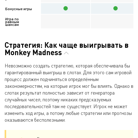
Бонусные игры
Игра по
равным
шансам
Стратегия: Как чаще выигрывать в
Monkey Madness
Невозможно создать стратегию, которая обеспечивала бы
гарантированный выигрыш в слотах. Для этого сам игровой
процесс должен подчиняться определённым
закономерностям, на которые игрок мог бы влиять. Однако в
слотах результат полностью зависит от генератора
случайных чисел, поэтому никаких предсказуемых
последовательностей там не существует. Игрок не может
изменить ход игры, а потому любые стратегии или прогнозы
оказываются бесполезными.