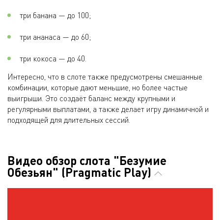
три банана — до 100;
три ананаса — до 60;
три кокоса — до 40.
Интересно, что в слоте также предусмотрены смешанные
комбинации, которые дают меньшие, но более частые
выигрыши. Это создаёт баланс между крупными и
регулярными выплатами, а также делает игру динамичной и
подходящей для длительных сессий.
Видео обзор слота "Безумие
Обезьян" (Pragmatic Play)