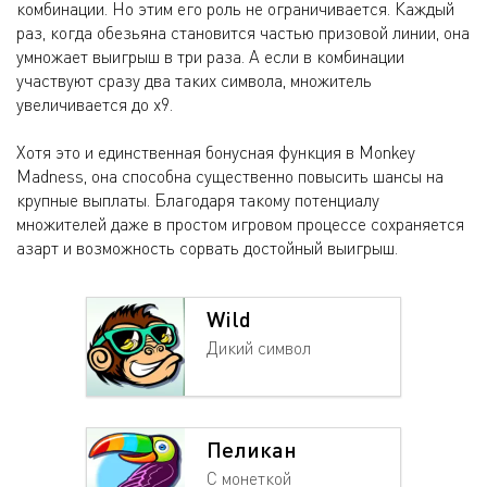
комбинации. Но этим его роль не ограничивается. Каждый
раз, когда обезьяна становится частью призовой линии, она
умножает выигрыш в три раза. А если в комбинации
участвуют сразу два таких символа, множитель
увеличивается до x9.
Хотя это и единственная бонусная функция в Monkey
Madness, она способна существенно повысить шансы на
крупные выплаты. Благодаря такому потенциалу
множителей даже в простом игровом процессе сохраняется
азарт и возможность сорвать достойный выигрыш.
Wild
Дикий символ
Пеликан
С монеткой