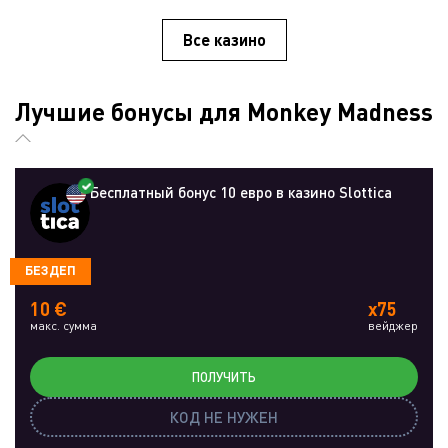
Все казино
Лучшие бонусы для Monkey Madness
Бесплатный бонус 10 евро в казино Slottica
БЕЗДЕП
10 €
x75
макс. сумма
вейджер
ПОЛУЧИТЬ
КОД НЕ НУЖЕН