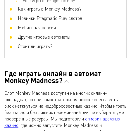
Еще игры от Pragmatic Play
Как играть в Monkey Madness?
Новинки Pragmatic Play слотов
Мобильная версия
Другие игровые автоматы
Стоит ли играть?
Где играть онлайн в автомат
Monkey Madness?
Слот Monkey Madness доступен на многих онлайн-
площадках, но при самостоятельном поиске всегда есть
риск наткнуться на недобросовестные казино. Чтобы играть
безопасно и без лишних переживаний, лучше выбирать уже
проверенные ресурсы. Мы подготовили
список надежных
казино
, где можно запустить Monkey Madness и