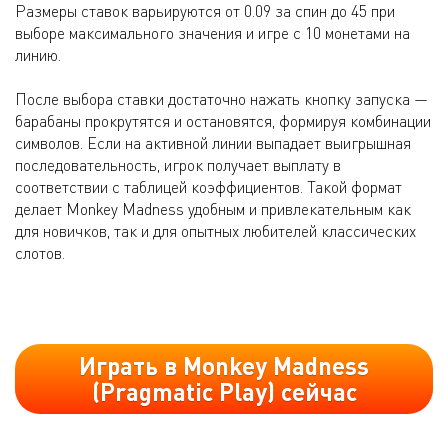
Размеры ставок варьируются от 0.09 за спин до 45 при
выборе максимального значения и игре с 10 монетами на
линию.
После выбора ставки достаточно нажать кнопку запуска —
барабаны прокрутятся и остановятся, формируя комбинации
символов. Если на активной линии выпадает выигрышная
последовательность, игрок получает выплату в
соответствии с таблицей коэффициентов. Такой формат
делает Monkey Madness удобным и привлекательным как
для новичков, так и для опытных любителей классических
слотов.
Играть в Monkey Madness
(Pragmatic Play) сейчас