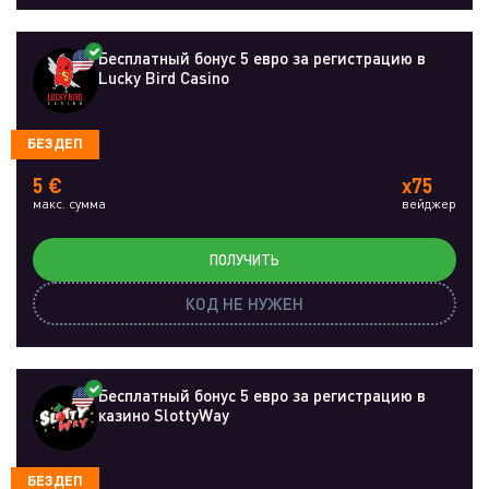
Бесплатный бонус 5 евро за регистрацию в
Lucky Bird Casino
БЕЗДЕП
5 €
x75
макс. сумма
вейджер
ПОЛУЧИТЬ
КОД НЕ НУЖЕН
Бесплатный бонус 5 евро за регистрацию в
казино SlottyWay
БЕЗДЕП