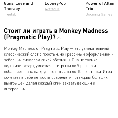
Guns, Love and
LooneyPop
Power of Atlanti
Therapy
Trio
AvatarUX
Truelab
Booming Games
Стоит ли играть в Monkey Madness
(Pragmatic Play)?
Monkey Madness от Pragmatic Play — это увлекательный
классический слот с простым, но красочным оформлением и
забавным символом дикой обезьяны. Она не только
поднимает азарт, умножая выигрыши до 9 раз, но и
добавляет шанс на крупные выплаты до 1000x ставки. Игра
сочетает в себе легкость освоения и потенциал больших
выигрышей, делая каждый спин захватывающим и
интересным.