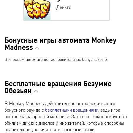
Деньги
Бонусные игры автомата Monkey
Madness
В игровом автомате нет дополнительных бонусных игр.
Бесплатные вращения Безумие
Обезьян
В Monkey Madness действительно нет классического
бонусного раунда с
бесплатными вращениями
, ведь игра
построена на простой механике. Зато слот компенсирует это
обилием диких символов и множителей, которые способны
значительно увеличить итоговые выигрыши.